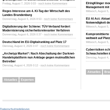
ElringKlinger mod
Freitag, August 7, 2026 0:03 -
noch keine Kommentare
Management mit 
Reges Interesse am 4. KI-Tag der Wirtschaft des
Mittwoch, August 5,
Landes Brandenburg
EU AI Act: Aktuel
Donnerstag, August 6, 2026 8:53 -
noch keine Kommentare
Notwendigkeit de
Digitalisierung der Schiene: TÜV-Verband fordert
Mittwoch, August 5,
Modernisierung sicherheitsrelevanter Verfahren
Kompromittierte
Donnerstag, August 6, 2026 0:37 -
noch keine Kommentare
weltweit auf Plat
Deutschland im EU-Digitalranking auf Platz 17
Mittwoch, August 5,
Dienstag, August 4, 2026 0:47 -
noch keine Kommentare
Cyberrisiken sch
„Archetyp Market“: Nach Abschaltung der Darknet-
Schwachstellen i
Handelsplattform nun Anklage gegen mutmaßlichen
Dienstag, August 4,
Betreiber
Dienstag, August 4, 2026 0:12 -
noch keine Kommentare
Aktuelles
Bra
Aktuelles
Experten
Datenschutzerklärung