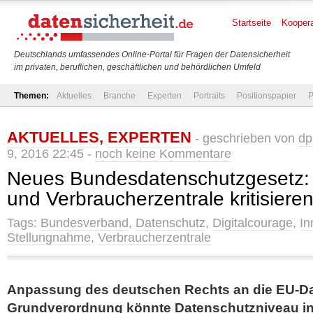
Startseite
Koopera
Deutschlands umfassendes Online-Portal für Fragen der Datensicherheit
im privaten, beruflichen, geschäftlichen und behördlichen Umfeld
Themen:
Aktuelles
Branche
Experten
Portraits
Positionspapier
P
AKTUELLES
,
EXPERTEN
- geschrieben von
dp
9, 2016 22:45 -
noch keine Kommentare
Neues Bundesdatenschutzgesetz: 
und Verbraucherzentrale kritisiere
Tags:
Bundesverband
,
Datenschutz
,
Digitalcourage
,
In
Stellungnahme
,
Verbraucherzentrale
Anpassung des deutschen Rechts an die EU-D
Grundverordnung könnte Datenschutzniveau i