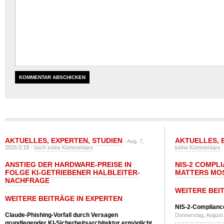
AKTUELLES
,
EXPERTEN
,
STUDIEN
AKTUELLES
,
- Aug. 7,
2026 0:18 -
noch keine Kommentare
keine Kommentare
ANSTIEG DER HARDWARE-PREISE IN
NIS-2 COMPL
FOLGE KI-GETRIEBENER HALBLEITER-
MATTERS MO
NACHFRAGE
WEITERE BEI
WEITERE BEITRÄGE IN EXPERTEN
NIS-2-Compliance
Claude-Phishing-Vorfall durch Versagen
Donnerstag, August 
grundlegender KI-Sicherheitsarchitektur ermöglicht