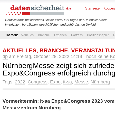
Startseite
Koopera
Deutschlands umfassendes Online-Portal für Fragen der Datensicherheit
im privaten, beruflichen, geschäftlichen und behördlichen Umfeld
Themen:
Aktuelles
Branche
Experten
Portraits
Positionspapier
P
AKTUELLES
,
BRANCHE
,
VERANSTALTU
dp
am Freitag, Oktober 28, 2022 14:19 -
noch keine K
NürnbergMesse zeigt sich zufrieden
Expo&Congress erfolgreich durchg
Tags:
2022
,
Congress
,
Expo
,
it-sa
,
Messe
,
Nürnberg
Vormerktermin: it-sa Expo&Congress 2023 vom 1
Messezentrum Nürnberg