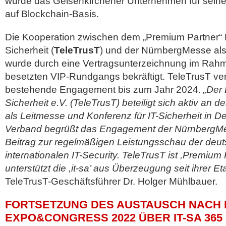
wurde das Gelsenkirchener Unternehmen für sein
auf Blockchain-Basis.
Die Kooperation zwischen dem „Premium Partner“
Sicherheit (
TeleTrusT
) und der NürnbergMesse als V
wurde durch eine Vertragsunterzeichnung im Rah
besetzten VIP-Rundgangs bekräftigt. TeleTrusT ve
bestehende Engagement bis zum Jahr 2024.
„Der 
Sicherheit e.V. (TeleTrusT) beteiligt sich aktiv an 
als Leitmesse und Konferenz für IT-Sicherheit in D
Verband begrüßt das Engagement der NürnbergMe
Beitrag zur regelmäßigen Leistungsschau der deu
internationalen IT-Security. TeleTrusT ist ,Premium
unterstützt die ,it-sa’ aus Überzeugung seit ihrer Et
TeleTrusT-Geschäftsführer Dr. Holger Mühlbauer.
FORTSETZUNG DES AUSTAUSCH NACH D
EXPO&CONGRESS 2022 ÜBER IT-SA 365