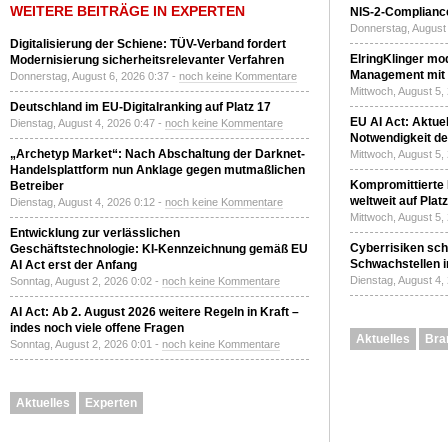
WEITERE BEITRÄGE IN EXPERTEN
NIS-2-Compliance
Donnerstag, August 
Digitalisierung der Schiene: TÜV-Verband fordert
ElringKlinger mod
Modernisierung sicherheitsrelevanter Verfahren
Management mit 
Donnerstag, August 6, 2026 0:37 -
noch keine Kommentare
Mittwoch, August 5,
Deutschland im EU-Digitalranking auf Platz 17
EU AI Act: Aktuel
Dienstag, August 4, 2026 0:47 -
noch keine Kommentare
Notwendigkeit de
„Archetyp Market“: Nach Abschaltung der Darknet-
Mittwoch, August 5,
Handelsplattform nun Anklage gegen mutmaßlichen
Kompromittierte
Betreiber
weltweit auf Plat
Dienstag, August 4, 2026 0:12 -
noch keine Kommentare
Mittwoch, August 5,
Entwicklung zur verlässlichen
Cyberrisiken sch
Geschäftstechnologie: KI-Kennzeichnung gemäß EU
Schwachstellen i
AI Act erst der Anfang
Dienstag, August 4,
Sonntag, August 2, 2026 0:02 -
noch keine Kommentare
AI Act: Ab 2. August 2026 weitere Regeln in Kraft –
indes noch viele offene Fragen
Aktuelles
Bra
Sonntag, August 2, 2026 0:01 -
noch keine Kommentare
Aktuelles
Experten