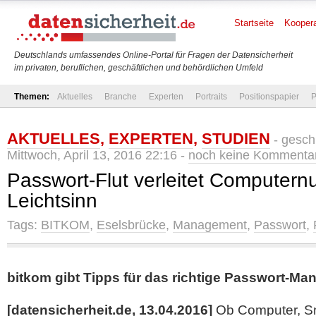
Startseite
Koopera
Deutschlands umfassendes Online-Portal für Fragen der Datensicherheit
im privaten, beruflichen, geschäftlichen und behördlichen Umfeld
Themen:
Aktuelles
Branche
Experten
Portraits
Positionspapier
P
AKTUELLES
,
EXPERTEN
,
STUDIEN
- gesch
Mittwoch, April 13, 2016 22:16 -
noch keine Kommenta
Passwort-Flut verleitet Computernu
Leichtsinn
Tags:
BITKOM
,
Eselsbrücke
,
Management
,
Passwort
,
bitkom gibt Tipps für das richtige Passwort-M
[datensicherheit.de, 13.04.2016]
Ob Computer, S