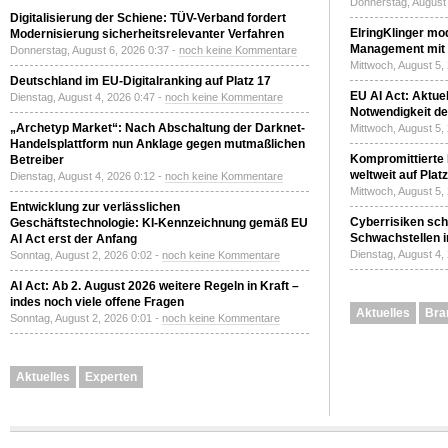
Donnerstag, August 
Digitalisierung der Schiene: TÜV-Verband fordert
ElringKlinger mod
Modernisierung sicherheitsrelevanter Verfahren
Management mit 
Donnerstag, August 6, 2026 0:37 -
noch keine Kommentare
Mittwoch, August 5,
Deutschland im EU-Digitalranking auf Platz 17
EU AI Act: Aktuel
Dienstag, August 4, 2026 0:47 -
noch keine Kommentare
Notwendigkeit de
„Archetyp Market“: Nach Abschaltung der Darknet-
Mittwoch, August 5,
Handelsplattform nun Anklage gegen mutmaßlichen
Kompromittierte
Betreiber
weltweit auf Plat
Dienstag, August 4, 2026 0:12 -
noch keine Kommentare
Mittwoch, August 5,
Entwicklung zur verlässlichen
Cyberrisiken sch
Geschäftstechnologie: KI-Kennzeichnung gemäß EU
Schwachstellen i
AI Act erst der Anfang
Dienstag, August 4,
Sonntag, August 2, 2026 0:02 -
noch keine Kommentare
AI Act: Ab 2. August 2026 weitere Regeln in Kraft –
indes noch viele offene Fragen
Aktuelles
Bra
Sonntag, August 2, 2026 0:01 -
noch keine Kommentare
Aktuelles
Experten