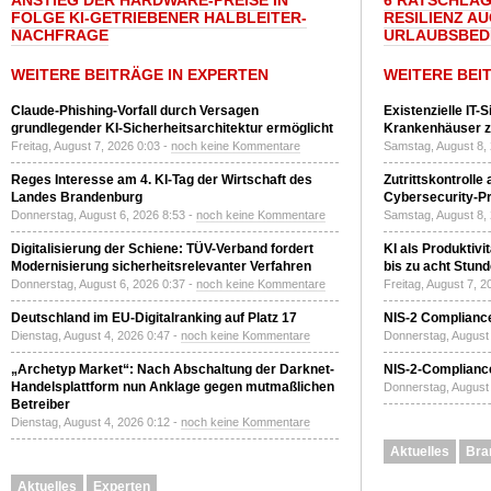
ANSTIEG DER HARDWARE-PREISE IN
6 RATSCHLÄG
FOLGE KI-GETRIEBENER HALBLEITER-
RESILIENZ A
NACHFRAGE
URLAUBSBED
WEITERE BEITRÄGE IN EXPERTEN
WEITERE BEI
Claude-Phishing-Vorfall durch Versagen
Existenzielle IT-
grundlegender KI-Sicherheitsarchitektur ermöglicht
Krankenhäuser zu
Freitag, August 7, 2026 0:03 -
noch keine Kommentare
Samstag, August 8,
Reges Interesse am 4. KI-Tag der Wirtschaft des
Zutrittskontrolle
Landes Brandenburg
Cybersecurity-Pri
Donnerstag, August 6, 2026 8:53 -
noch keine Kommentare
Samstag, August 8,
Digitalisierung der Schiene: TÜV-Verband fordert
KI als Produktivi
Modernisierung sicherheitsrelevanter Verfahren
bis zu acht Stun
Donnerstag, August 6, 2026 0:37 -
noch keine Kommentare
Freitag, August 7, 
Deutschland im EU-Digitalranking auf Platz 17
NIS-2 Compliance
Dienstag, August 4, 2026 0:47 -
noch keine Kommentare
Donnerstag, August 
„Archetyp Market“: Nach Abschaltung der Darknet-
NIS-2-Compliance
Handelsplattform nun Anklage gegen mutmaßlichen
Donnerstag, August 
Betreiber
Dienstag, August 4, 2026 0:12 -
noch keine Kommentare
Aktuelles
Bra
Aktuelles
Experten