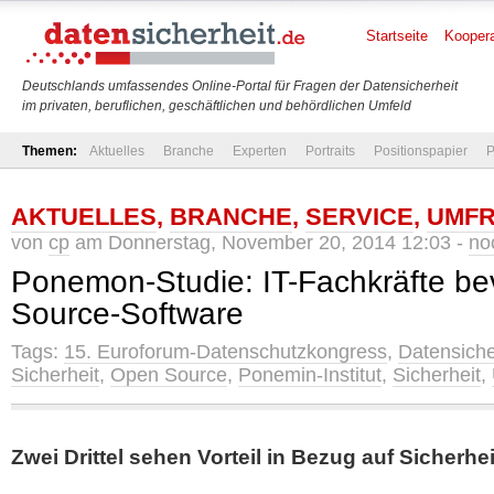
Startseite
Koopera
Deutschlands umfassendes Online-Portal für Fragen der Datensicherheit
im privaten, beruflichen, geschäftlichen und behördlichen Umfeld
Themen:
Aktuelles
Branche
Experten
Portraits
Positionspapier
P
AKTUELLES
,
BRANCHE
,
SERVICE
,
UMF
von
cp
am Donnerstag, November 20, 2014 12:03 -
no
Ponemon-Studie: IT-Fachkräfte b
Source-Software
Tags:
15. Euroforum-Datenschutzkongress
,
Datensiche
Sicherheit
,
Open Source
,
Ponemin-Institut
,
Sicherheit
,
Zwei Drittel sehen Vorteil in Bezug auf Sicherh