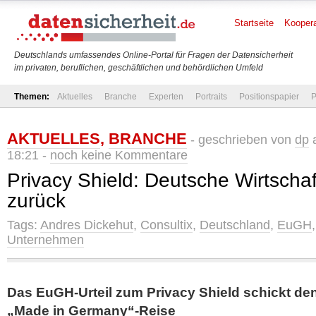
Startseite
Koopera
Deutschlands umfassendes Online-Portal für Fragen der Datensicherheit
im privaten, beruflichen, geschäftlichen und behördlichen Umfeld
Themen:
Aktuelles
Branche
Experten
Portraits
Positionspapier
P
AKTUELLES
,
BRANCHE
- geschrieben von
dp
a
18:21 -
noch keine Kommentare
Privacy Shield: Deutsche Wirtschaf
zurück
Tags:
Andres Dickehut
,
Consultix
,
Deutschland
,
EuGH
Unternehmen
Das EuGH-Urteil zum Privacy Shield schickt den
„Made in Germany“-Reise