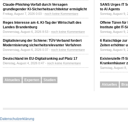
Claude-Phishing-Vorfall durch Versagen
SANS Urges IT S
grundlegender KI-Sicherheitsarchitektur ermöglicht
to AI Agents
Freitag, August 7, 2026 0:03 -
noch keine Kommentare
Sonntag, August 9, 
Reges Interesse am 4. KI-Tag der Wirtschaft des
Offene Türen für
Landes Brandenburg
Institute gibt I
Donnerstag, August 6, 2026 8:53 -
noch keine Kommentare
Sonntag, August 9, 
Digitalisierung der Schiene: TÜV-Verband fordert
6 Ratschläge zur
Modernisierung sicherheitsrelevanter Verfahren
Zeiten erhöhter 
Donnerstag, August 6, 2026 0:37 -
noch keine Kommentare
Sonntag, August 9, 
Deutschland im EU-Digitalranking auf Platz 17
Existenzielle IT-
Krankenhäuser zu
Dienstag, August 4, 2026 0:47 -
noch keine Kommentare
Samstag, August 8,
Aktuelles
Experten
Studien
Aktuelles
Bra
Datenschutzerklärung