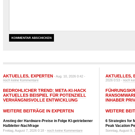
AKTUELLES
,
EXPERTEN
AKTUELLES
,
- Aug. 10, 2026 0:42 -
noch keine Kommentare
2026 0:53 -
noch ke
BEDROHLICHER TREND: META-KI-HACK
FÜHRUNGSKRÄ
AKTUELLES BEISPIEL FÜR POTENZIELL
RANSOMWARE
VERHÄNGNISVOLLE ENTWICKLUNG
INHABER PRI
WEITERE BEITRÄGE IN EXPERTEN
WEITERE BEI
Anstieg der Hardware-Preise in Folge KI-getriebener
6 Strategies for 
Halbleiter-Nachfrage
Peak Vacation Pe
Freitag, August 7, 2026 0:18 -
noch keine Kommentare
Sonntag, August 9, 