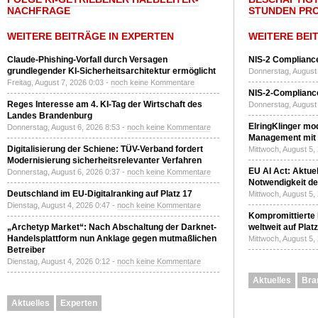
NACHFRAGE
STUNDEN PR
WEITERE BEITRÄGE IN EXPERTEN
WEITERE BEI
Claude-Phishing-Vorfall durch Versagen
NIS-2 Compliance
grundlegender KI-Sicherheitsarchitektur ermöglicht
Donnerstag, August 
Freitag, August 7, 2026 0:03 -
noch keine Kommentare
NIS-2-Compliance
Reges Interesse am 4. KI-Tag der Wirtschaft des
Donnerstag, August 
Landes Brandenburg
ElringKlinger mod
Donnerstag, August 6, 2026 8:53 -
noch keine Kommentare
Management mit 
Digitalisierung der Schiene: TÜV-Verband fordert
Mittwoch, August 5,
Modernisierung sicherheitsrelevanter Verfahren
EU AI Act: Aktuel
Donnerstag, August 6, 2026 0:37 -
noch keine Kommentare
Notwendigkeit de
Deutschland im EU-Digitalranking auf Platz 17
Mittwoch, August 5,
Dienstag, August 4, 2026 0:47 -
noch keine Kommentare
Kompromittierte
„Archetyp Market“: Nach Abschaltung der Darknet-
weltweit auf Plat
Handelsplattform nun Anklage gegen mutmaßlichen
Mittwoch, August 5,
Betreiber
Dienstag, August 4, 2026 0:12 -
noch keine Kommentare
Aktuelles
Bra
Aktuelles
Experten