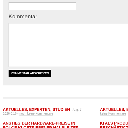
Kommentar
AKTUELLES
,
EXPERTEN
,
STUDIEN
AKTUELLES
,
- Aug. 7,
2026 0:18 -
noch keine Kommentare
keine Kommentare
ANSTIEG DER HARDWARE-PREISE IN
KI ALS PROD
FOLGE KI-GETRIEBENER HALBLEITER-
BESCHÄFTIGT