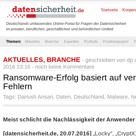
Startseite
Koopera
Deutschlands umfassendes Online-Portal für Fragen der Datensicherheit
im privaten, beruflichen, geschäftlichen und behördlichen Umfeld
Themen:
Aktuelles
Branche
Experten
Portraits
Positionspapier
P
AKTUELLES
,
BRANCHE
- geschrieben von
dp
a
2016 23:16 -
noch keine Kommentare
Ransomware-Erfolg basiert auf ve
Fehlern
Tags:
Dariush Ansari
,
Daten
,
Deutschland
,
Malware
,
N
Meist schlicht die Nachlässigkeit der Anwender
[datensicherheit.de, 20.07.2016]
„Locky“, „CryptX