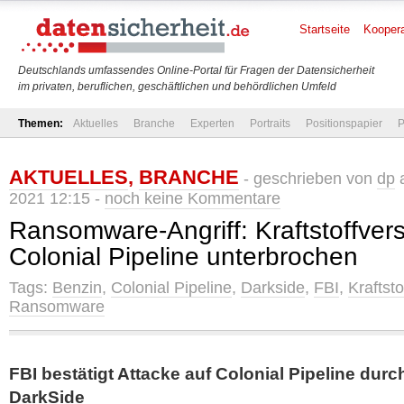
Startseite
Koopera
Deutschlands umfassendes Online-Portal für Fragen der Datensicherheit
im privaten, beruflichen, geschäftlichen und behördlichen Umfeld
Themen:
Aktuelles
Branche
Experten
Portraits
Positionspapier
P
AKTUELLES
,
BRANCHE
- geschrieben von
dp
a
2021 12:15 -
noch keine Kommentare
Ransomware-Angriff: Kraftstoffver
Colonial Pipeline unterbrochen
Tags:
Benzin
,
Colonial Pipeline
,
Darkside
,
FBI
,
Kraftsto
Ransomware
FBI bestätigt Attacke auf Colonial Pipeline du
DarkSide