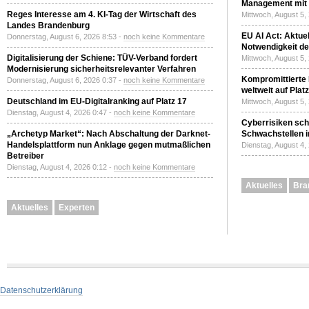
Management mit 
Reges Interesse am 4. KI-Tag der Wirtschaft des
Mittwoch, August 5,
Landes Brandenburg
EU AI Act: Aktuel
Donnerstag, August 6, 2026 8:53 -
noch keine Kommentare
Notwendigkeit de
Digitalisierung der Schiene: TÜV-Verband fordert
Mittwoch, August 5,
Modernisierung sicherheitsrelevanter Verfahren
Kompromittierte
Donnerstag, August 6, 2026 0:37 -
noch keine Kommentare
weltweit auf Plat
Deutschland im EU-Digitalranking auf Platz 17
Mittwoch, August 5,
Dienstag, August 4, 2026 0:47 -
noch keine Kommentare
Cyberrisiken sch
„Archetyp Market“: Nach Abschaltung der Darknet-
Schwachstellen i
Handelsplattform nun Anklage gegen mutmaßlichen
Dienstag, August 4,
Betreiber
Dienstag, August 4, 2026 0:12 -
noch keine Kommentare
Aktuelles
Bra
Aktuelles
Experten
Datenschutzerklärung