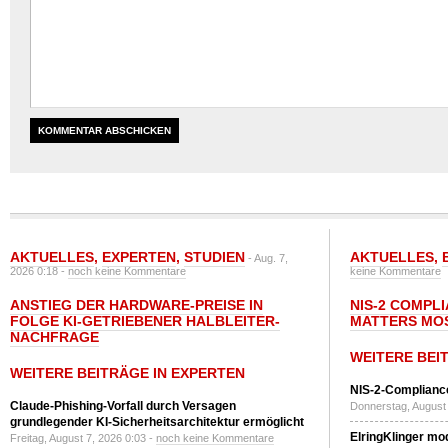
AKTUELLES
,
EXPERTEN
,
STUDIEN
AKTUELLES
,
- Aug. 7,
2026 0:18 -
noch keine Kommentare
keine Kommentare
ANSTIEG DER HARDWARE-PREISE IN
NIS-2 COMPL
FOLGE KI-GETRIEBENER HALBLEITER-
MATTERS MO
NACHFRAGE
WEITERE BEI
WEITERE BEITRÄGE IN EXPERTEN
NIS-2-Compliance
Claude-Phishing-Vorfall durch Versagen
Donnerstag, August 
grundlegender KI-Sicherheitsarchitektur ermöglicht
ElringKlinger mod
Freitag, August 7, 2026 0:03 -
noch keine Kommentare