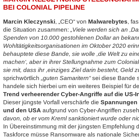
BEI COLONIAL PIPELINE
Marcin Kleczynski
, „CEO“ von
Malwarebytes
, fa
die Situation zusammen:
„Viele werden sich an ,D
Spenden von 10.000 gestohlenen Dollar an bekan
Wohltätigkeitsorganisationen im Oktober 2020 erin
behauptete diese Bande, sie wolle ,die Welt zu ei
machen‘, aber in ihrer Stellungnahme zum Colonial-P
sie mit, dass ihr ,einziges Ziel darin besteht, Geld 
sprichwörtlich
„guten Samaritern“
sei diese Bande so
handele sich hierbei um ein weiteres Beispiel für d
Trend verheerender Cyber-Angriffe auf die US-In
Dieser jüngste Vorfall verschärfe die
Spannungen 
und den USA
aufgrund von Cyber-Angriffen zuse
davon, ob er vom Kreml sanktioniert wurde oder nic
In Übereinstimmung mit der jüngsten Empfehlung
Taskforce müsse Ransomware als nationale Siche