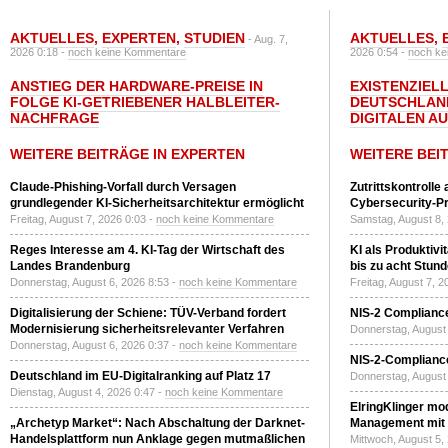
AKTUELLES
,
EXPERTEN
,
STUDIEN
AKTUELLES
,
- Aug. 7,
2026 0:18 -
noch keine Kommentare
2026 0:54 -
noch ke
ANSTIEG DER HARDWARE-PREISE IN
EXISTENZIELL
FOLGE KI-GETRIEBENER HALBLEITER-
DEUTSCHLAN
NACHFRAGE
DIGITALEN A
WEITERE BEITRÄGE IN EXPERTEN
WEITERE BEI
Claude-Phishing-Vorfall durch Versagen
Zutrittskontrolle
grundlegender KI-Sicherheitsarchitektur ermöglicht
Cybersecurity-Pri
Freitag, August 7, 2026 0:03 -
noch keine Kommentare
Samstag, August 8,
Reges Interesse am 4. KI-Tag der Wirtschaft des
KI als Produktivi
Landes Brandenburg
bis zu acht Stun
Donnerstag, August 6, 2026 8:53 -
noch keine Kommentare
Freitag, August 7, 
Digitalisierung der Schiene: TÜV-Verband fordert
NIS-2 Compliance
Modernisierung sicherheitsrelevanter Verfahren
Donnerstag, August 
Donnerstag, August 6, 2026 0:37 -
noch keine Kommentare
NIS-2-Compliance
Deutschland im EU-Digitalranking auf Platz 17
Donnerstag, August 
Dienstag, August 4, 2026 0:47 -
noch keine Kommentare
ElringKlinger mod
„Archetyp Market“: Nach Abschaltung der Darknet-
Management mit 
Handelsplattform nun Anklage gegen mutmaßlichen
Mittwoch, August 5,