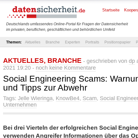
Startseite
Koopera
Deutschlands umfassendes Online-Portal für Fragen der Datensicherheit
im privaten, beruflichen, geschäftlichen und behördlichen Umfeld
Themen:
Aktuelles
Branche
Experten
Portraits
Positionspapier
P
AKTUELLES
,
BRANCHE
- geschrieben von
dp
a
2021 19:20 -
noch keine Kommentare
Social Engineering Scams: Warn
und Tipps zur Abwehr
Tags:
Jelle Wieringa
,
KnowBe4
,
Scam
,
Social Enginee
Unternehmen
Bei drei Vierteln der erfolgreichen Social Engi
verwenden Angreifer Informationen über das Op