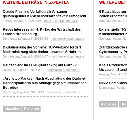
WEITERE BEITRÄGE IN EXPERTEN
WEITERE BEI
Claude-Phishing-Vorfall durch Versagen
6 Ratschläge zur
grundlegender KI-Sicherheitsarchitektur ermöglicht
Zeiten erhöhter 
Freitag, August 7, 2026 0:03 -
noch keine Kommentare
Sonntag, August 9, 
Reges Interesse am 4. KI-Tag der Wirtschaft des
Existenzielle IT-
Landes Brandenburg
Krankenhäuser zu
Donnerstag, August 6, 2026 8:53 -
noch keine Kommentare
Samstag, August 8,
Digitalisierung der Schiene: TÜV-Verband fordert
Zutrittskontrolle
Modernisierung sicherheitsrelevanter Verfahren
Cybersecurity-Pri
Donnerstag, August 6, 2026 0:37 -
noch keine Kommentare
Samstag, August 8,
Deutschland im EU-Digitalranking auf Platz 17
KI als Produktivi
bis zu acht Stun
Dienstag, August 4, 2026 0:47 -
noch keine Kommentare
Freitag, August 7, 
„Archetyp Market“: Nach Abschaltung der Darknet-
Handelsplattform nun Anklage gegen mutmaßlichen
NIS-2 Compliance
Betreiber
Donnerstag, August 
Dienstag, August 4, 2026 0:12 -
noch keine Kommentare
Aktuelles
Bra
Aktuelles
Experten