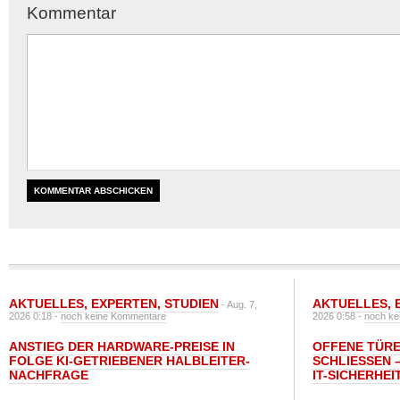
Kommentar
AKTUELLES
,
EXPERTEN
,
STUDIEN
AKTUELLES
,
- Aug. 7,
2026 0:18 -
noch keine Kommentare
2026 0:58 -
noch ke
ANSTIEG DER HARDWARE-PREISE IN
OFFENE TÜRE
FOLGE KI-GETRIEBENER HALBLEITER-
SCHLIESSEN –
NACHFRAGE
T-SICHERHEI