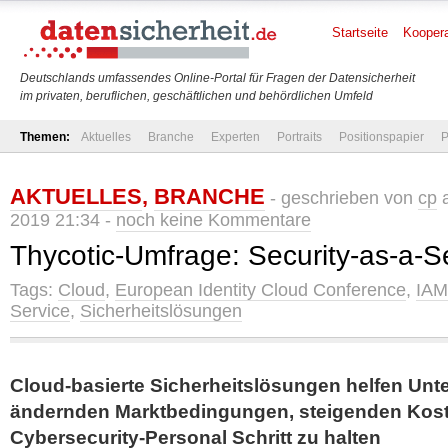
Startseite
Koopera
Deutschlands umfassendes Online-Portal für Fragen der Datensicherheit
im privaten, beruflichen, geschäftlichen und behördlichen Umfeld
Themen:
Aktuelles
Branche
Experten
Portraits
Positionspapier
P
AKTUELLES
,
BRANCHE
- geschrieben von
cp
a
2019 21:34 -
noch keine Kommentare
Thycotic-Umfrage: Security-as-a-S
Tags:
Cloud
,
European Identity Cloud Conference
,
IAM
Service
,
Sicherheitslösungen
Cloud-basierte Sicherheitslösungen helfen Unt
ändernden Marktbedingungen, steigenden Kos
Cybersecurity-Personal Schritt zu halten