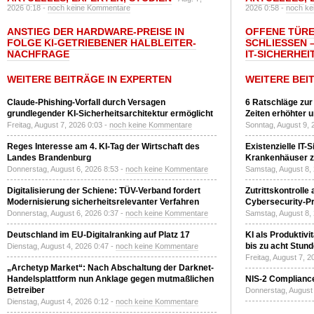
2026 0:18 -
noch keine Kommentare
2026 0:58 -
noch ke
ANSTIEG DER HARDWARE-PREISE IN
OFFENE TÜRE
FOLGE KI-GETRIEBENER HALBLEITER-
SCHLIESSEN –
NACHFRAGE
T-SICHERHEI
WEITERE BEITRÄGE IN EXPERTEN
WEITERE BEI
Claude-Phishing-Vorfall durch Versagen
6 Ratschläge zur
grundlegender KI-Sicherheitsarchitektur ermöglicht
Zeiten erhöhter 
Freitag, August 7, 2026 0:03 -
noch keine Kommentare
Sonntag, August 9, 
Reges Interesse am 4. KI-Tag der Wirtschaft des
Existenzielle IT-
Landes Brandenburg
Krankenhäuser zu
Donnerstag, August 6, 2026 8:53 -
noch keine Kommentare
Samstag, August 8,
Digitalisierung der Schiene: TÜV-Verband fordert
Zutrittskontrolle
Modernisierung sicherheitsrelevanter Verfahren
Cybersecurity-Pri
Donnerstag, August 6, 2026 0:37 -
noch keine Kommentare
Samstag, August 8,
Deutschland im EU-Digitalranking auf Platz 17
KI als Produktivi
bis zu acht Stun
Dienstag, August 4, 2026 0:47 -
noch keine Kommentare
Freitag, August 7, 
„Archetyp Market“: Nach Abschaltung der Darknet-
Handelsplattform nun Anklage gegen mutmaßlichen
NIS-2 Compliance
Betreiber
Donnerstag, August 
Dienstag, August 4, 2026 0:12 -
noch keine Kommentare