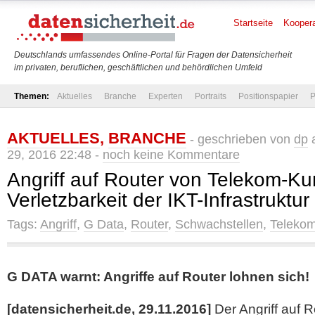
Startseite
Koopera
Deutschlands umfassendes Online-Portal für Fragen der Datensicherheit
im privaten, beruflichen, geschäftlichen und behördlichen Umfeld
Themen:
Aktuelles
Branche
Experten
Portraits
Positionspapier
P
AKTUELLES
,
BRANCHE
- geschrieben von
dp
a
29, 2016 22:48 -
noch keine Kommentare
Angriff auf Router von Telekom-Ku
Verletzbarkeit der IKT-Infrastruktur
Tags:
Angriff
,
G Data
,
Router
,
Schwachstellen
,
Teleko
G DATA warnt: Angriffe auf Router lohnen sich!
[datensicherheit.de, 29.11.2016]
Der Angriff auf 