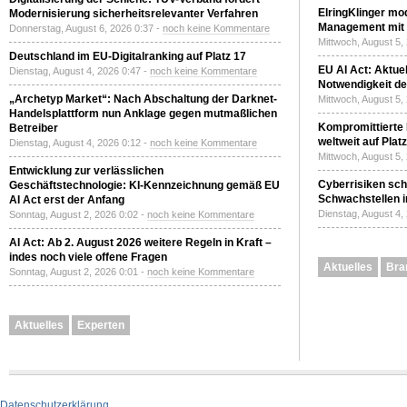
ElringKlinger mod
Modernisierung sicherheitsrelevanter Verfahren
Management mit 
Donnerstag, August 6, 2026 0:37 -
noch keine Kommentare
Mittwoch, August 5,
Deutschland im EU-Digitalranking auf Platz 17
EU AI Act: Aktuel
Dienstag, August 4, 2026 0:47 -
noch keine Kommentare
Notwendigkeit de
„Archetyp Market“: Nach Abschaltung der Darknet-
Mittwoch, August 5,
Handelsplattform nun Anklage gegen mutmaßlichen
Kompromittierte
Betreiber
weltweit auf Plat
Dienstag, August 4, 2026 0:12 -
noch keine Kommentare
Mittwoch, August 5,
Entwicklung zur verlässlichen
Cyberrisiken sch
Geschäftstechnologie: KI-Kennzeichnung gemäß EU
Schwachstellen i
AI Act erst der Anfang
Dienstag, August 4,
Sonntag, August 2, 2026 0:02 -
noch keine Kommentare
AI Act: Ab 2. August 2026 weitere Regeln in Kraft –
indes noch viele offene Fragen
Aktuelles
Bra
Sonntag, August 2, 2026 0:01 -
noch keine Kommentare
Aktuelles
Experten
Datenschutzerklärung