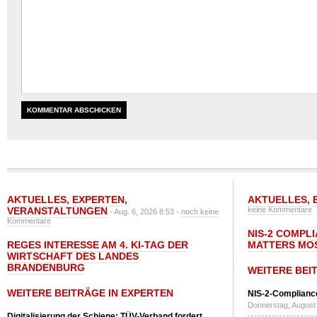
AKTUELLES
,
EXPERTEN
,
AKTUELLES
,
VERANSTALTUNGEN
keine Kommentare
- Aug. 6, 2026 8:53 -
noch keine
Kommentare
NIS-2 COMPL
REGES INTERESSE AM 4. KI-TAG DER
MATTERS MO
WIRTSCHAFT DES LANDES
BRANDENBURG
WEITERE BEI
WEITERE BEITRÄGE IN EXPERTEN
NIS-2-Compliance
Donnerstag, August 
Digitalisierung der Schiene: TÜV-Verband fordert