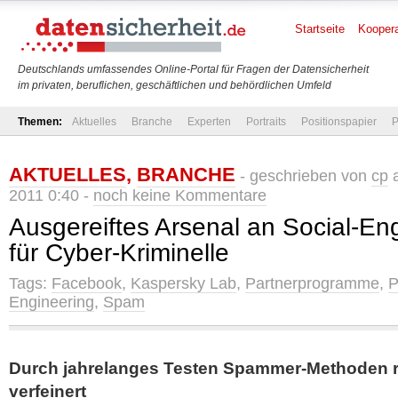
Startseite
Koopera
Deutschlands umfassendes Online-Portal für Fragen der Datensicherheit
im privaten, beruflichen, geschäftlichen und behördlichen Umfeld
Themen:
Aktuelles
Branche
Experten
Portraits
Positionspapier
P
AKTUELLES
,
BRANCHE
- geschrieben von
cp
a
2011 0:40 -
noch keine Kommentare
Ausgereiftes Arsenal an Social-Eng
für Cyber-Kriminelle
Tags:
Facebook
,
Kaspersky Lab
,
Partnerprogramme
,
P
Engineering
,
Spam
Durch jahrelanges Testen Spammer-Methoden r
verfeinert