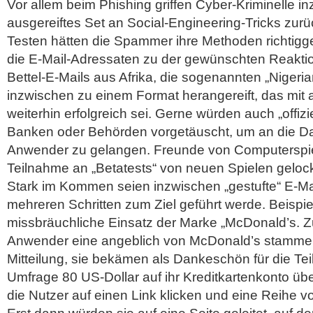
Vor allem beim Phishing griffen Cyber-Kriminelle i
ausgereiftes Set an Social-Engineering-Tricks zur
Testen hätten die Spammer ihre Methoden richtigg
die E-Mail-Adressaten zu der gewünschten Reaktio
Bettel-E-Mails aus Afrika, die sogenannten „Nigeria
inzwischen zu einem Format herangereift, das mit all
weiterhin erfolgreich sei. Gerne würden auch „offizi
Banken oder Behörden vorgetäuscht, um an die Dat
Anwender zu gelangen. Freunde von Computerspie
Teilnahme an „Betatests“ von neuen Spielen gelo
Stark im Kommen seien inzwischen „gestufte“ E-Mail
mehreren Schritten zum Ziel geführt werde. Beispiel
missbräuchliche Einsatz der Marke „McDonald’s. Z
Anwender eine angeblich von McDonald’s stammen
Mitteilung, sie bekämen als Dankeschön für die Te
Umfrage 80 US-Dollar auf ihr Kreditkartenkonto üb
die Nutzer auf einen Link klicken und eine Reihe 