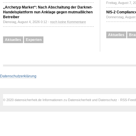
Freitag, August 7, 
„Archetyp Market“: Nach Abschaltung der Darknet-
Handelsplattform nun Anklage gegen mutmaßlichen
NIS-2 Compliance
Betreiber
Donnerstag, August 
Dienstag, August 4, 2026 0:12 -
noch keine Kommentare
Aktuelles
Bra
Aktuelles
Experten
Datenschutzerklärung
© 2020 datensicherheit.de Informationen zu Datensicherheit und Datenschutz - RSS-Fee