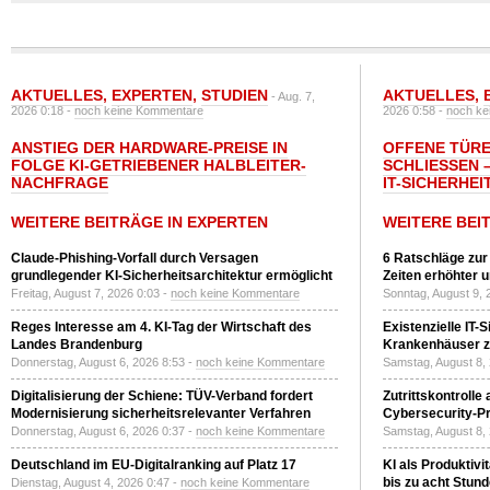
AKTUELLES
,
EXPERTEN
,
STUDIEN
AKTUELLES
,
- Aug. 7,
2026 0:18 -
noch keine Kommentare
2026 0:58 -
noch ke
ANSTIEG DER HARDWARE-PREISE IN
OFFENE TÜRE
FOLGE KI-GETRIEBENER HALBLEITER-
SCHLIESSEN –
NACHFRAGE
T-SICHERHEI
WEITERE BEITRÄGE IN EXPERTEN
WEITERE BEI
Claude-Phishing-Vorfall durch Versagen
6 Ratschläge zur
grundlegender KI-Sicherheitsarchitektur ermöglicht
Zeiten erhöhter 
Freitag, August 7, 2026 0:03 -
noch keine Kommentare
Sonntag, August 9, 
Reges Interesse am 4. KI-Tag der Wirtschaft des
Existenzielle IT-
Landes Brandenburg
Krankenhäuser zu
Donnerstag, August 6, 2026 8:53 -
noch keine Kommentare
Samstag, August 8,
Digitalisierung der Schiene: TÜV-Verband fordert
Zutrittskontrolle
Modernisierung sicherheitsrelevanter Verfahren
Cybersecurity-Pri
Donnerstag, August 6, 2026 0:37 -
noch keine Kommentare
Samstag, August 8,
Deutschland im EU-Digitalranking auf Platz 17
KI als Produktivi
bis zu acht Stun
Dienstag, August 4, 2026 0:47 -
noch keine Kommentare