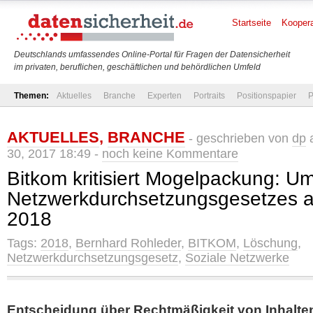
Startseite
Koopera
Deutschlands umfassendes Online-Portal für Fragen der Datensicherheit
im privaten, beruflichen, geschäftlichen und behördlichen Umfeld
Themen:
Aktuelles
Branche
Experten
Portraits
Positionspapier
P
AKTUELLES
,
BRANCHE
- geschrieben von
dp
a
30, 2017 18:49 -
noch keine Kommentare
Bitkom kritisiert Mogelpackung: U
Netzwerkdurchsetzungsgesetzes a
2018
Tags:
2018
,
Bernhard Rohleder
,
BITKOM
,
Löschung
,
Netzwerkdurchsetzungsgesetz
,
Soziale Netzwerke
Entscheidung über Rechtmäßigkeit von Inhalten 