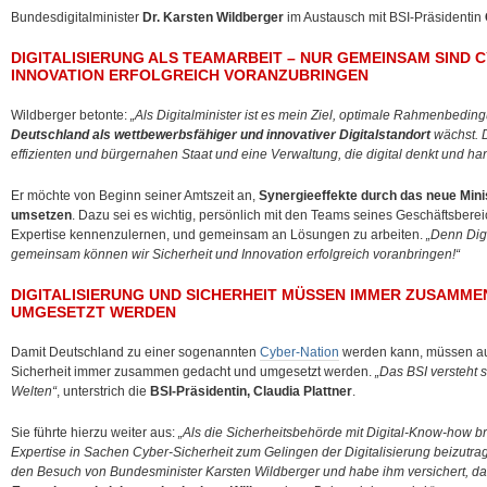
Bundesdigitalminister
Dr. Karsten Wildberger
im Austausch mit BSI-Präsidentin
DIGITALISIERUNG ALS TEAMARBEIT – NUR GEMEINSAM SIND 
INNOVATION ERFOLGREICH VORANZUBRINGEN
Wildberger betonte:
„Als Digitalminister ist es mein Ziel, optimale Rahmenbedin
Deutschland als wettbewerbsfähiger und innovativer Digitalstandort
wächst. 
effizienten und bürgernahen Staat und eine Verwaltung, die digital denkt und han
Er möchte von Beginn seiner Amtszeit an,
Synergieeffekte durch das neue Minis
umsetzen
. Dazu sei es wichtig, persönlich mit den Teams seines Geschäftsbere
Expertise kennenzulernen, und gemeinsam an Lösungen zu arbeiten.
„Denn Digi
gemeinsam können wir Sicherheit und Innovation erfolgreich voranbringen!“
DIGITALISIERUNG UND SICHERHEIT MÜSSEN IMMER ZUSAMM
UMGESETZT WERDEN
Damit Deutschland zu einer sogenannten
Cyber-Nation
werden kann, müssen aus
Sicherheit immer zusammen gedacht und umgesetzt werden.
„Das BSI versteht 
Welten“
, unterstrich die
BSI-Präsidentin, Claudia Plattner
.
Sie führte hierzu weiter aus:
„Als die Sicherheitsbehörde mit Digital-Know-how br
Expertise in Sachen Cyber-Sicherheit zum Gelingen der Digitalisierung beizutrag
den Besuch von Bundesminister Karsten Wildberger und habe ihm versichert, d