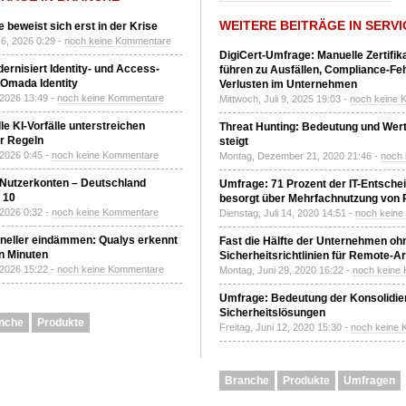
WEITERE BEITRÄGE IN SERVI
 beweist sich erst in der Krise
6, 2026 0:29 -
noch keine Kommentare
DigiCert-Umfrage: Manuelle Zertifi
ernisiert Identity- und Access-
führen zu Ausfällen, Compliance-Fe
Omada Identity
Verlusten im Unternehmen
 2026 13:49 -
noch keine Kommentare
Mittwoch, Juli 9, 2025 19:03 -
noch keine 
le KI-Vorfälle unterstreichen
Threat Hunting: Bedeutung und Wer
r Regeln
steigt
 2026 0:45 -
noch keine Kommentare
Montag, Dezember 21, 2020 21:46 -
noch
 Nutzerkonten – Deutschland
Umfrage: 71 Prozent der IT-Entsche
z 10
besorgt über Mehrfachnutzung von
 2026 0:32 -
noch keine Kommentare
Dienstag, Juli 14, 2020 14:51 -
noch kein
neller eindämmen: Qualys erkennt
Fast die Hälfte der Unternehmen oh
n Minuten
Sicherheitsrichtlinien für Remote-Ar
 2026 15:22 -
noch keine Kommentare
Montag, Juni 29, 2020 16:22 -
noch keine
Umfrage: Bedeutung der Konsolidier
Sicherheitslösungen
nche
Produkte
Freitag, Juni 12, 2020 15:30 -
noch keine
Branche
Produkte
Umfragen