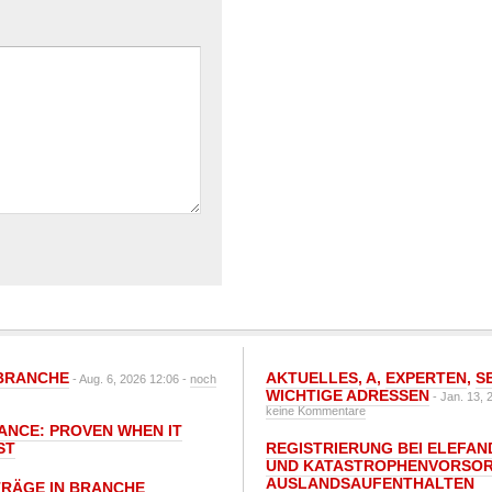
BRANCHE
AKTUELLES
,
A
,
EXPERTEN
,
S
- Aug. 6, 2026 12:06 -
noch
WICHTIGE ADRESSEN
- Jan. 13, 
keine Kommentare
IANCE: PROVEN WHEN IT
ST
REGISTRIERUNG BEI ELEFAND
UND KATASTROPHENVORSOR
AUSLANDSAUFENTHALTEN
TRÄGE IN BRANCHE