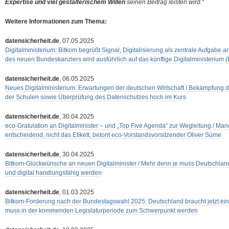
Expertise und viel gestalterischem Willen
seinen Beitrag leisten wird.“
Weitere Informationen zum Thema:
datensicherheit.de
, 07.05.2025
Digitalministerium: Bitkom begrüßt Signal, Digitalisierung als zentrale Aufgabe
des neuen Bundeskanzlers wird ausführlich auf das künftige Digitalministeriu
datensicherheit.de
, 06.05.2025
Neues Digitalministerium: Erwartungen der deutschen Wirtschaft / Bekämpfung der 
der Schulen sowie Überprüfung des Datenschutzes hoch im Kurs
datensicherheit.de
, 30.04.2025
eco-Gratulation an Digitalminister – und „Top Five Agenda“ zur Wegleitung / Man
entscheidend, nicht das Etikett, betont eco-Vorstandsvorsitzender Oliver Süme
datensicherheit.de
, 30.04.2025
Bitkom-Glückwünsche an neuen Digitalminister / Mehr denn je muss Deutschland 
und digital handlungsfähig werden
datensicherheit.de
, 01.03.2025
Bitkom-Forderung nach der Bundestagswahl 2025: Deutschland braucht jetzt ein Di
muss in der kommenden Legislaturperiode zum Schwerpunkt werden