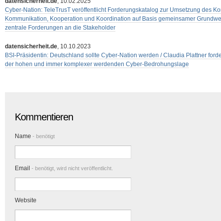
datensicherheit.de
, 10.02.2025
Cyber-Nation: TeleTrusT veröffentlicht Forderungskatalog zur Umsetzung des K
Kommunikation, Kooperation und Koordination auf Basis gemeinsamer Grundwerte
zentrale Forderungen an die Stakeholder
datensicherheit.de
, 10.10.2023
BSI-Präsidentin: Deutschland sollte Cyber-Nation werden / Claudia Plattner ford
der hohen und immer komplexer werdenden Cyber-Bedrohungslage
Kommentieren
Name
- benötigt
Email
- benötigt, wird nicht veröffentlicht.
Website