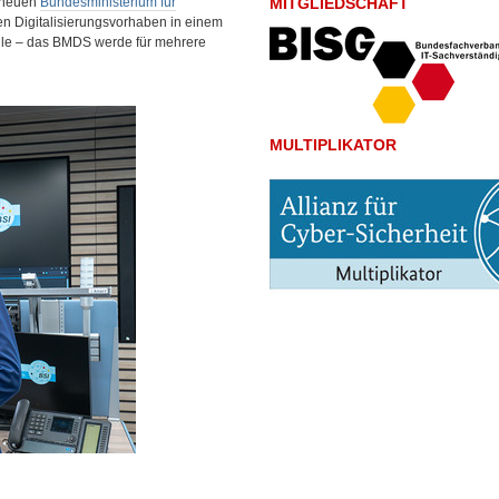
m neuen
Bundesministerium für
MITGLIEDSCHAFT
en Digitalisierungsvorhaben in einem
olle – das BMDS werde für mehrere
MULTIPLIKATOR