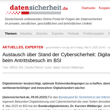
Startseite
Koopera
Deutschlands umfassendes Online-Portal für Fragen der Datensicherheit
im privaten, beruflichen, geschäftlichen und behördlichen Umfeld
Themen:
Aktuelles
Branche
Experten
Portraits
Positionspapier
P
AKTUELLES
,
EXPERTEN
- geschrieben von
dp
am Freitag, Mai 9, 2025 20:43 -
n
Austausch über Stand der Cybersicherheit: Digita
beim Antrittsbesuch im BSI
Tags:
BMDS
,
BSI
,
Claudia Plattner
,
Cyber
,
digital
,
Karsten Wildberger
Digitalminister beabsichtigt, optimale Rahmenbedingungen zu schaffen, dami
wettbewerbsfähiger und innovativer Digitalstandort wächst
[datensicherheit.de, 09.05.2025]
Für das
Bundesamt für Sicherheit in der Inform
eigenem Bekunden Digitalisierung und Cybersicherheit die zwei Seiten derselb
9. Mai 2025 im BSI hat der
Bundesdigitalminister, Dr. Karsten Wildberger
, dem