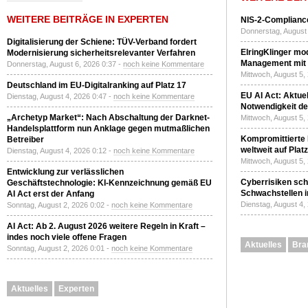
WEITERE BEITRÄGE IN EXPERTEN
NIS-2-Compliance
Donnerstag, August 
Digitalisierung der Schiene: TÜV-Verband fordert
ElringKlinger mod
Modernisierung sicherheitsrelevanter Verfahren
Management mit 
Donnerstag, August 6, 2026 0:37 -
noch keine Kommentare
Mittwoch, August 5,
Deutschland im EU-Digitalranking auf Platz 17
EU AI Act: Aktuel
Dienstag, August 4, 2026 0:47 -
noch keine Kommentare
Notwendigkeit de
„Archetyp Market“: Nach Abschaltung der Darknet-
Mittwoch, August 5,
Handelsplattform nun Anklage gegen mutmaßlichen
Kompromittierte
Betreiber
weltweit auf Plat
Dienstag, August 4, 2026 0:12 -
noch keine Kommentare
Mittwoch, August 5,
Entwicklung zur verlässlichen
Cyberrisiken sch
Geschäftstechnologie: KI-Kennzeichnung gemäß EU
Schwachstellen i
AI Act erst der Anfang
Dienstag, August 4,
Sonntag, August 2, 2026 0:02 -
noch keine Kommentare
AI Act: Ab 2. August 2026 weitere Regeln in Kraft –
indes noch viele offene Fragen
Aktuelles
Bra
Sonntag, August 2, 2026 0:01 -
noch keine Kommentare
Aktuelles
Experten