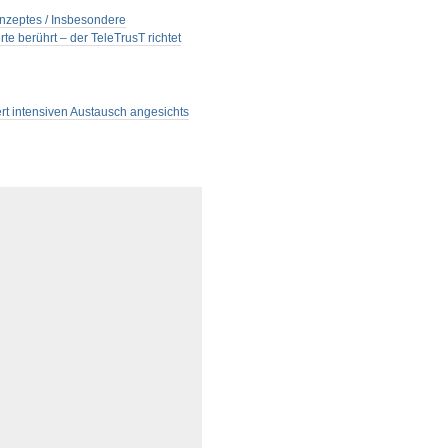
onzeptes / Insbesondere
 berührt – der TeleTrusT richtet
ert intensiven Austausch angesichts