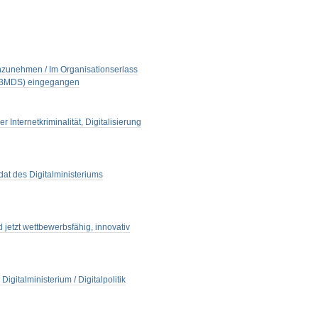
 anzunehmen / Im Organisationserlass
m (BMDS) eingegangen
Internetkriminalität, Digitalisierung
dat des Digitalministeriums
jetzt wettbewerbsfähig, innovativ
gitalministerium / Digitalpolitik