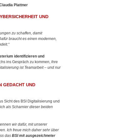
Claudia Plattner
CYBERSICHERHEIT UND
gungen zu schaffen, damit
Dafür braucht es einen modernen,
delt.“
terium identifizieren und
ichs ins Gespräch zu kommen, ihre
talisierung ist Teamarbeit – und nur
EN GEDACHT UND
 Sicht des BSI Digitalisierung und
sich als Scharnier dieser beiden
ennen wir dafür, mit unserer
en. Ich freue mich daher sehr über
ass das
BSI mit ausgezeichneter