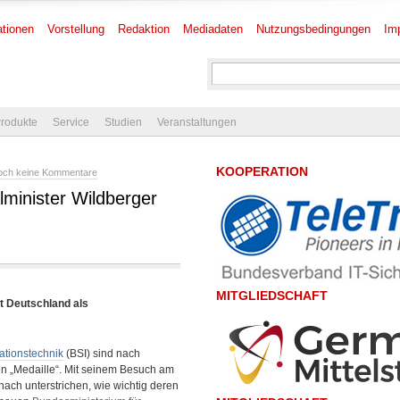
tionen
Vorstellung
Redaktion
Mediadaten
Nutzungsbedingungen
Im
rodukte
Service
Studien
Veranstaltungen
KOOPERATION
och keine Kommentare
lminister Wildberger
MITGLIEDSCHAFT
t Deutschland als
ationstechnik
(BSI) sind nach
en „Medaille“. Mit seinem Besuch am
nach unterstrichen, wie wichtig deren