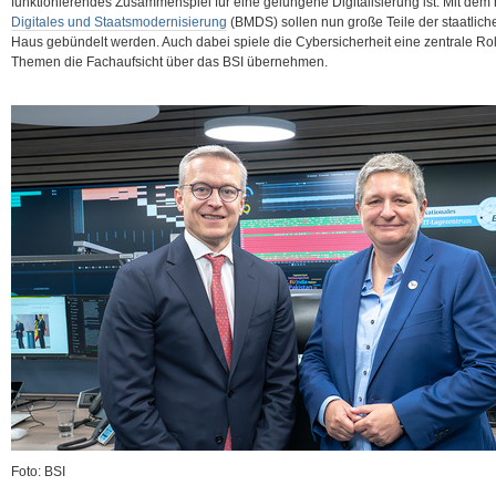
funktionierendes Zusammenspiel für eine gelungene Digitalisierung ist. Mit de
Digitales und Staatsmodernisierung
(BMDS) sollen nun große Teile der staatlich
Haus gebündelt werden. Auch dabei
spiele die Cybersicherheit eine zentrale R
Themen die Fachaufsicht über das BSI übernehmen.
Foto: BSI