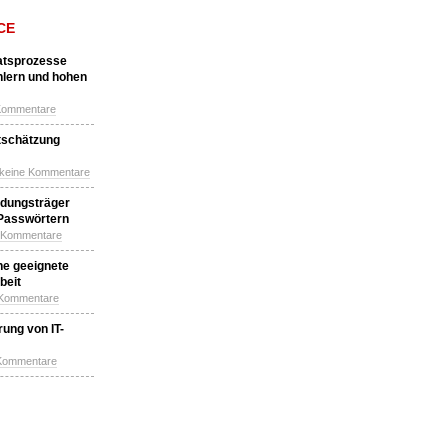
CE
katsprozesse
hlern und hohen
Kommentare
tschätzung
 keine Kommentare
idungsträger
 Passwörtern
e Kommentare
ne geeignete
beit
 Kommentare
ung von IT-
 Kommentare