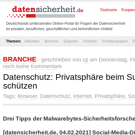
Startseite
Koopera
Deutschlands umfassendes Online-Portal für Fragen der Datensicherheit
im privaten, beruflichen, geschäftlichen und behördlichen Umfeld
Themen:
Aktuelles
Branche
Experten
Portraits
Positionspapier
P
BRANCHE
- geschrieben von
cp
am Donnerstag, Feb
noch keine Kommentare
Datenschutz: Privatsphäre beim Su
schützen
Tags:
Browser
,
Datenschutz
,
Internet
,
Privatsphäre
,
So
Drei Tipps der Malwarebytes-Sicherheitsforsch
[datensicherheit.de, 04.02.2021]
Social-Media-D