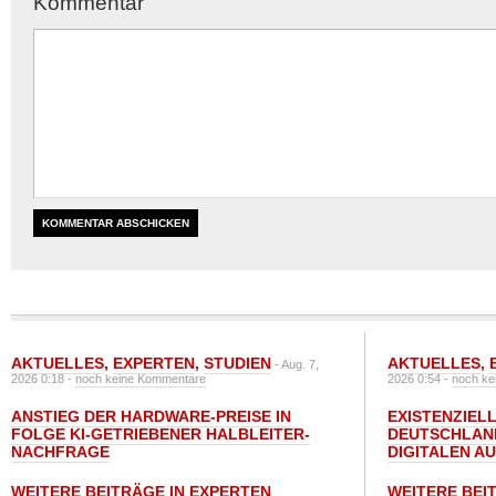
Kommentar
AKTUELLES
,
EXPERTEN
,
STUDIEN
AKTUELLES
,
- Aug. 7,
2026 0:18 -
noch keine Kommentare
2026 0:54 -
noch ke
ANSTIEG DER HARDWARE-PREISE IN
EXISTENZIELL
FOLGE KI-GETRIEBENER HALBLEITER-
DEUTSCHLAN
NACHFRAGE
DIGITALEN A
WEITERE BEITRÄGE IN EXPERTEN
WEITERE BEI