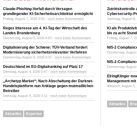
Claude-Phishing-Vorfall durch Versagen
Zutrittskontrolle
grundlegender KI-Sicherheitsarchitektur ermöglicht
Cybersecurity-Pri
Freitag, August 7, 2026 0:03 -
noch keine Kommentare
Samstag, August 8,
Reges Interesse am 4. KI-Tag der Wirtschaft des
KI als Produktivi
Landes Brandenburg
bis zu acht Stun
Donnerstag, August 6, 2026 8:53 -
noch keine Kommentare
Freitag, August 7, 
Digitalisierung der Schiene: TÜV-Verband fordert
NIS-2 Compliance
Modernisierung sicherheitsrelevanter Verfahren
Donnerstag, August 
Donnerstag, August 6, 2026 0:37 -
noch keine Kommentare
NIS-2-Compliance
Deutschland im EU-Digitalranking auf Platz 17
Donnerstag, August 
Dienstag, August 4, 2026 0:47 -
noch keine Kommentare
ElringKlinger mod
„Archetyp Market“: Nach Abschaltung der Darknet-
Management mit 
Handelsplattform nun Anklage gegen mutmaßlichen
Mittwoch, August 5,
Betreiber
Dienstag, August 4, 2026 0:12 -
noch keine Kommentare
Aktuelles
Bra
Aktuelles
Experten