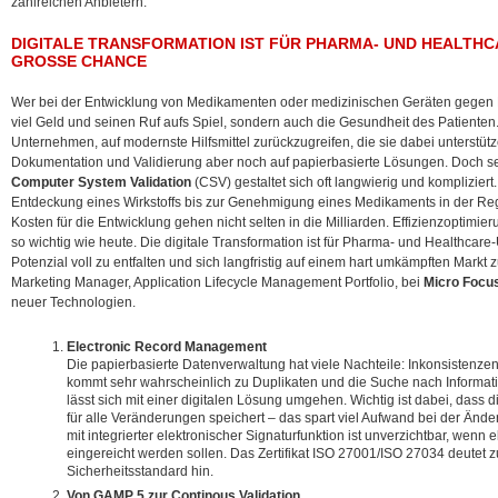
zahlreichen Anbietern.
DIGITALE TRANSFORMATION IST FÜR PHARMA- UND HEALTH
GROSSE CHANCE
Wer bei der Entwicklung von Medikamenten oder medizinischen Geräten gegen Rich
viel Geld und seinen Ruf aufs Spiel, sondern auch die Gesundheit des Patienten.
Unternehmen, auf modernste Hilfsmittel zurückzugreifen, die sie dabei unterstütz
Dokumentation und Validierung aber noch auf papierbasierte Lösungen. Doch sel
Computer System Validation
(CSV) gestaltet sich oft langwierig und komplizier
Entdeckung eines Wirkstoffs bis zur Genehmigung eines Medikaments in der Re
Kosten für die Entwicklung gehen nicht selten in die Milliarden. Effizienzoptimie
so wichtig wie heute. Die digitale Transformation ist für Pharma- und Healthca
Potenzial voll zu entfalten und sich langfristig auf einem hart umkämpften Markt
Marketing Manager, Application Lifecycle Management Portfolio, bei
Micro Focu
neuer Technologien.
Electronic Record Management
Die papierbasierte Datenverwaltung hat viele Nachteile: Inkonsistenze
kommt sehr wahrscheinlich zu Duplikaten und die Suche nach Information
lässt sich mit einer digitalen Lösung umgehen. Wichtig ist dabei, dass d
für alle Veränderungen speichert – das spart viel Aufwand bei der Änd
mit integrierter elektronischer Signaturfunktion ist unverzichtbar, wenn 
eingereicht werden sollen. Das Zertifikat ISO 27001/ISO 27034 deutet
Sicherheitsstandard hin.
Von GAMP 5 zur Continous Validation