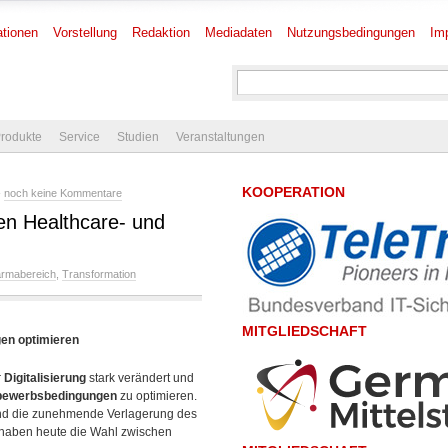
tionen
Vorstellung
Redaktion
Mediadaten
Nutzungsbedingungen
Im
rodukte
Service
Studien
Veranstaltungen
KOOPERATION
-
noch keine Kommentare
den Healthcare- und
rmabereich
,
Transformation
MITGLIEDSCHAFT
en optimieren
r
Digitalisierung
stark verändert und
bewerbsbedingungen
zu optimieren.
 und die zunehmende Verlagerung des
 haben heute die Wahl zwischen