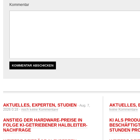
Kommentar
AKTUELLES
,
EXPERTEN
,
STUDIEN
AKTUELLES
,
- Aug. 7,
2026 0:18 -
noch keine Kommentare
keine Kommentare
ANSTIEG DER HARDWARE-PREISE IN
KI ALS PROD
FOLGE KI-GETRIEBENER HALBLEITER-
BESCHÄFTIGT
NACHFRAGE
STUNDEN PR