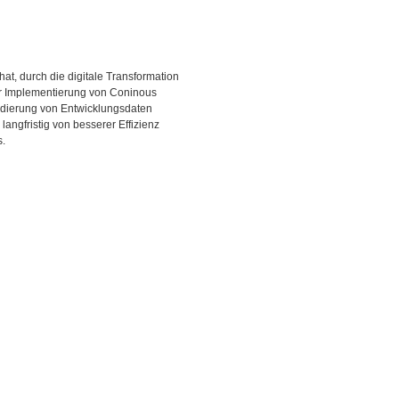
t, durch die digitale Transformation
er Implementierung von Coninous
olidierung von Entwicklungsdaten
angfristig von besserer Effizienz
s.