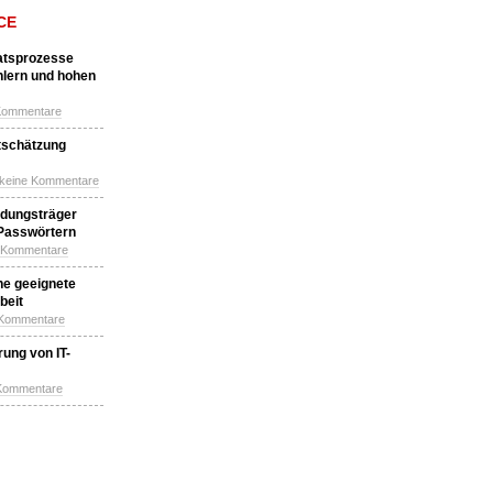
CE
katsprozesse
hlern und hohen
Kommentare
tschätzung
 keine Kommentare
idungsträger
 Passwörtern
e Kommentare
ne geeignete
beit
 Kommentare
ung von IT-
 Kommentare