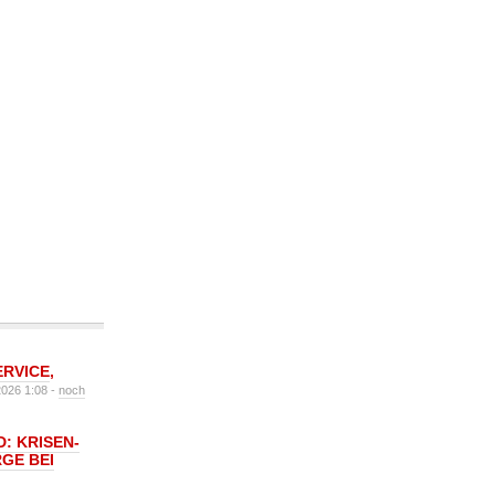
ERVICE
,
2026 1:08 -
noch
: KRISEN-
GE BEI