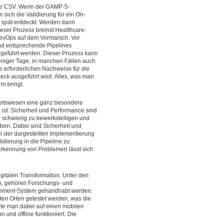
die CSV. Wenn der GAMP-5-
 sich die Validierung für ein On-
 spät entdeckt. Werden dann
ieser Prozess bremst Healthcare-
DevOps auf dem Vormarsch. Vor
ind entsprechende Pipelines
chgeführt werden. Dieser Prozess kann
weniger Tage, in manchen Fällen auch
e erforderlichen Nachweise für die
weck ausgeführt wird. Alles, was man
rm bringt.
heitswesen eine ganz besondere
 ist: Sicherheit und Performance sind
r schwierig zu bewerkstelligen und
ben. Dabei sind Sicherheit und
i der dargestellten Implementierung
idierung in die Pipeline zu
e Erkennung von Problemen lässt sich
gitalen Transformation. Unter den
n, gehören Forschungs- und
agement-System gehandhabt werden.
en Orten getestet werden, was die
te man dabei auf einen mobilen
und offline funktioniert. Die