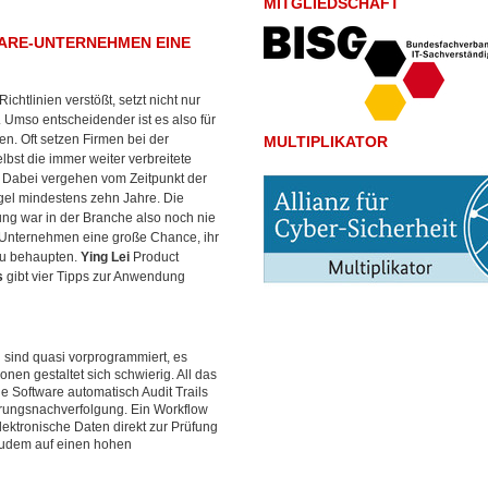
MITGLIEDSCHAFT
CARE-UNTERNEHMEN EINE
tlinien verstößt, setzt nicht nur
 Umso entscheidender ist es also für
en. Oft setzen Firmen bei der
MULTIPLIKATOR
bst die immer weiter verbreitete
t. Dabei vergehen vom Zeitpunkt der
gel mindestens zehn Jahre. Die
rung war in der Branche also noch nie
re-Unternehmen eine große Chance, ihr
 zu behaupten.
Ying Lei
Product
s
gibt vier Tipps zur Anwendung
n sind quasi vorprogrammiert, es
en gestaltet sich schwierig. All das
ie Software automatisch Audit Trails
erungsnachverfolgung. Ein Workflow
elektronische Daten direkt zur Prüfung
 zudem auf einen hohen