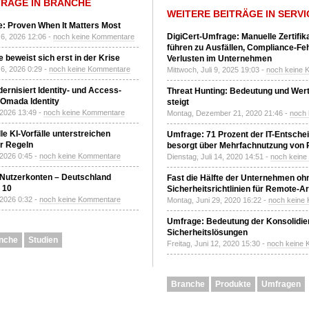
TRÄGE IN BRANCHE
WEITERE BEITRÄGE IN SERVI
: Proven When It Matters Most
DigiCert-Umfrage: Manuelle Zertifi
6, 2026 12:06 -
noch keine Kommentare
führen zu Ausfällen, Compliance-Fe
 beweist sich erst in der Krise
Verlusten im Unternehmen
6, 2026 0:29 -
noch keine Kommentare
Mittwoch, Juli 9, 2025 19:03 -
noch keine 
ernisiert Identity- und Access-
Threat Hunting: Bedeutung und Wer
Omada Identity
steigt
 2026 13:49 -
noch keine Kommentare
Montag, Dezember 21, 2020 21:46 -
noch
le KI-Vorfälle unterstreichen
Umfrage: 71 Prozent der IT-Entsche
r Regeln
besorgt über Mehrfachnutzung von
 2026 0:45 -
noch keine Kommentare
Dienstag, Juli 14, 2020 14:51 -
noch kein
 Nutzerkonten – Deutschland
Fast die Hälfte der Unternehmen oh
z 10
Sicherheitsrichtlinien für Remote-Ar
 2026 0:32 -
noch keine Kommentare
Montag, Juni 29, 2020 16:22 -
noch keine
Umfrage: Bedeutung der Konsolidier
Sicherheitslösungen
nche
Studien
Freitag, Juni 12, 2020 15:30 -
noch keine
Branche
Produkte
Umfragen