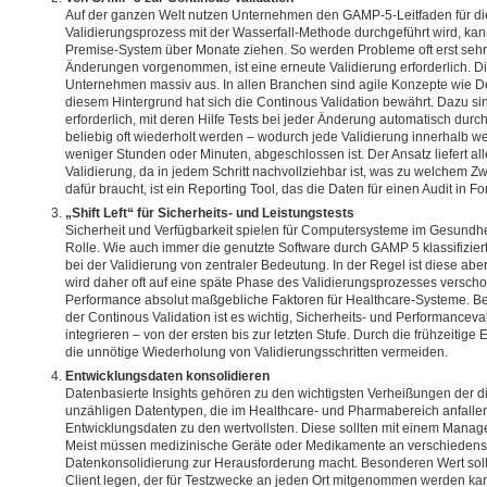
Auf der ganzen Welt nutzen Unternehmen den GAMP-5-Leitfaden für 
Validierungsprozess mit der Wasserfall-Methode durchgeführt wird, kann
Premise-System über Monate ziehen. So werden Probleme oft erst sehr
Änderungen vorgenommen, ist eine erneute Validierung erforderlich. D
Unternehmen massiv aus. In allen Branchen sind agile Konzepte wie 
diesem Hintergrund hat sich die Continous Validation bewährt. Dazu s
erforderlich, mit deren Hilfe Tests bei jeder Änderung automatisch dur
beliebig oft wiederholt werden – wodurch jede Validierung innerhalb 
weniger Stunden oder Minuten, abgeschlossen ist. Der Ansatz liefert all
Validierung, da in jedem Schritt nachvollziehbar ist, was zu welchem Z
dafür braucht, ist ein Reporting Tool, das die Daten für einen Audit in Fo
„Shift Left“ für Sicherheits- und Leistungstests
Sicherheit und Verfügbarkeit spielen für Computersysteme im Gesund
Rolle. Wie auch immer die genutzte Software durch GAMP 5 klassifiziert
bei der Validierung von zentraler Bedeutung. In der Regel ist diese abe
wird daher oft auf eine späte Phase des Validierungsprozesses verscho
Performance absolut maßgebliche Faktoren für Healthcare-Systeme. Be
der Continous Validation ist es wichtig, Sicherheits- und Performanceval
integrieren – von der ersten bis zur letzten Stufe. Durch die frühzeitig
die unnötige Wiederholung von Validierungsschritten vermeiden.
Entwicklungsdaten konsolidieren
Datenbasierte Insights gehören zu den wichtigsten Verheißungen der di
unzähligen Datentypen, die im Healthcare- und Pharmabereich anfalle
Entwicklungsdaten zu den wertvollsten. Diese sollten mit einem Man
Meist müssen medizinische Geräte oder Medikamente an verschiedenst
Datenkonsolidierung zur Herausforderung macht. Besonderen Wert soll
Client legen, der für Testzwecke an jeden Ort mitgenommen werden kann 