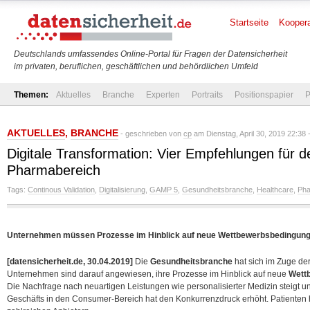
Startseite
Koopera
Deutschlands umfassendes Online-Portal für Fragen der Datensicherheit
im privaten, beruflichen, geschäftlichen und behördlichen Umfeld
Themen:
Aktuelles
Branche
Experten
Portraits
Positionspapier
P
AKTUELLES
,
BRANCHE
- geschrieben von
cp
am Dienstag, April 30, 2019 22:38 
Digitale Transformation: Vier Empfehlungen für 
Pharmabereich
Tags:
Continous Validation
,
Digitalisierung
,
GAMP 5
,
Gesundheitsbranche
,
Healthcare
,
Pha
Unternehmen müssen Prozesse im Hinblick auf neue Wettbewerbsbedingung
[datensicherheit.de, 30.04.2019]
Die
Gesundheitsbranche
hat sich im Zuge de
Unternehmen sind darauf angewiesen, ihre Prozesse im Hinblick auf neue
Wett
Die Nachfrage nach neuartigen Leistungen wie personalisierter Medizin steigt
Geschäfts in den Consumer-Bereich hat den Konkurrenzdruck erhöht.
Patienten