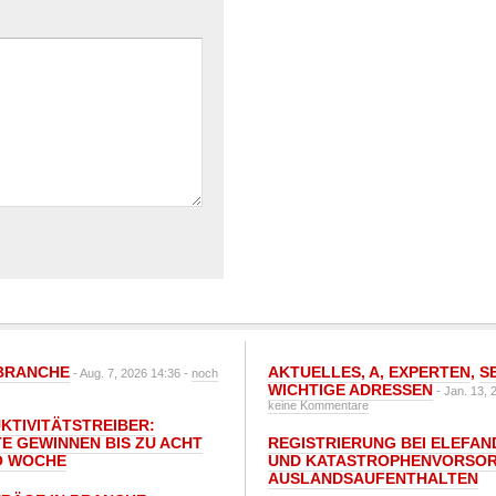
BRANCHE
AKTUELLES
,
A
,
EXPERTEN
,
S
- Aug. 7, 2026 14:36 -
noch
WICHTIGE ADRESSEN
- Jan. 13, 
keine Kommentare
UKTIVITÄTSTREIBER:
E GEWINNEN BIS ZU ACHT
REGISTRIERUNG BEI ELEFAND
O WOCHE
UND KATASTROPHENVORSOR
AUSLANDSAUFENTHALTEN