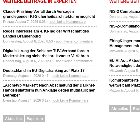
WEITERE BEITRÄGE IN EXPERTEN
WEITERE BEI
Claude-Phishing-Vorfall durch Versagen
NIS-2 Compliance
grundlegender KI-Sicherheitsarchitektur ermöglicht
Donnerstag, August 
Freitag, August 7, 2026 0:03 -
noch keine Kommentare
NIS-2-Compliance
Reges Interesse am 4. KI-Tag der Wirtschaft des
Donnerstag, August 
Landes Brandenburg
ElringKlinger mod
Donnerstag, August 6, 2026 8:53 -
noch keine Kommentare
Management mit 
Digitalisierung der Schiene: TÜV-Verband fordert
Mittwoch, August 5,
Modernisierung sicherheitsrelevanter Verfahren
EU AI Act: Aktuel
Donnerstag, August 6, 2026 0:37 -
noch keine Kommentare
Notwendigkeit de
Deutschland im EU-Digitalranking auf Platz 17
Mittwoch, August 5,
Dienstag, August 4, 2026 0:47 -
noch keine Kommentare
Kompromittierte
„Archetyp Market“: Nach Abschaltung der Darknet-
weltweit auf Plat
Handelsplattform nun Anklage gegen mutmaßlichen
Mittwoch, August 5,
Betreiber
Dienstag, August 4, 2026 0:12 -
noch keine Kommentare
Aktuelles
Bra
Aktuelles
Experten