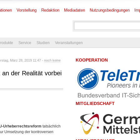
tionen
Vorstellung
Redaktion
Mediadaten
Nutzungsbedingungen
Im
rodukte
Service
Studien
Veranstaltungen
KOOPERATION
stag, März 28, 2019 11:47 -
noch keine
an der Realität vorbei
MITGLIEDSCHAFT
U-Urheberrechtsreform
tatsächlich
 zur Umsetzung der kontroversen