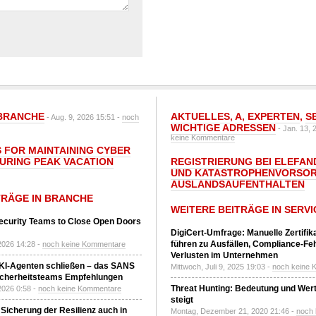
BRANCHE
AKTUELLES
,
A
,
EXPERTEN
,
S
- Aug. 9, 2026 15:51 -
noch
WICHTIGE ADRESSEN
- Jan. 13, 
keine Kommentare
S FOR MAINTAINING CYBER
DURING PEAK VACATION
REGISTRIERUNG BEI ELEFAND
UND KATASTROPHENVORSOR
AUSLANDSAUFENTHALTEN
TRÄGE IN BRANCHE
WEITERE BEITRÄGE IN SERVI
ecurity Teams to Close Open Doors
DigiCert-Umfrage: Manuelle Zertifi
führen zu Ausfällen, Compliance-Fe
2026 14:28 -
noch keine Kommentare
Verlusten im Unternehmen
 KI-Agenten schließen – das SANS
Mittwoch, Juli 9, 2025 19:03 -
noch keine 
T-Sicherheitsteams Empfehlungen
Threat Hunting: Bedeutung und Wer
2026 0:58 -
noch keine Kommentare
steigt
 Sicherung der Resilienz auch in
Montag, Dezember 21, 2020 21:46 -
noch