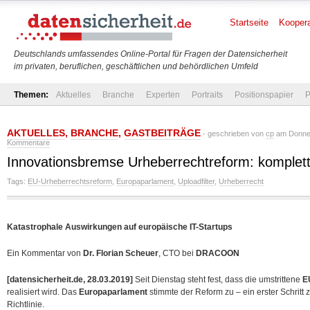
Startseite
Koopera
Deutschlands umfassendes Online-Portal für Fragen der Datensicherheit
im privaten, beruflichen, geschäftlichen und behördlichen Umfeld
Themen:
Aktuelles
Branche
Experten
Portraits
Positionspapier
P
AKTUELLES
,
BRANCHE
,
GASTBEITRÄGE
- geschrieben von
cp
am Donner
Kommentare
Innovationsbremse Urheberrechtreform: komplett 
Tags:
EU-Urheberrechtsreform
,
Europaparlament
,
Uploadfilter
,
Urheberrecht
Katastrophale Auswirkungen auf europäische IT-Startups
Ein Kommentar von
Dr. Florian Scheuer
, CTO bei
DRACOON
[datensicherheit.de, 28.03.2019]
Seit Dienstag steht fest, dass die umstrittene
E
realisiert wird. Das
Europaparlament
stimmte der Reform zu – ein erster Schritt
Richtlinie.