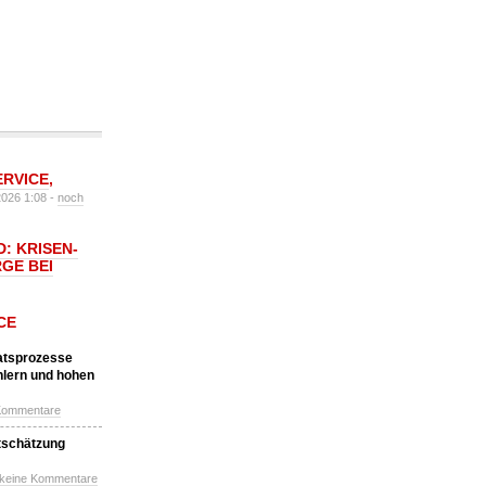
ERVICE
,
2026 1:08 -
noch
: KRISEN-
GE BEI
CE
katsprozesse
hlern und hohen
Kommentare
tschätzung
 keine Kommentare