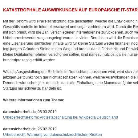
KATASTROPHALE AUSWIRKUNGEN AUF EUROPÄISCHE IT-STA
Mit der Reform wird eine Rechtsgrundlage geschaffen, welche die Entwicklung n
Geschäftsmodelle im Internet erschwert und sogar verhindern wird. Durch die Res
mit sich bringt, wird die Zahl verschiedener Internetdienste zurückgehen, auch w
Urheberrechtsverletzung ausgelegt waren. In vielen Bereichen wird die Rechtsun
eine Lizenzierung sämtlicher Inhalte wird für kleine Startups weder finanziell no
legt jungen Gründern Steine in den Weg und bremst damit Fortschritt und Entw
kleine Digitalunternehmen verschonen sollen, sind nahezu nutzlos, da sie nur gr
hundertprozentig erfüllt werden.
Wie die Ausgestaltung der Richtlinie in Deutschland aussehen wird, wird sich ze
jetzigen Zeitpunkt noch gar nicht abschätzen können, welche Auswirkungen die 
Dennoch wird schon jetzt deutlich, dass die Einhaltung eine Mammutaufgabe sein 
Startups nur schwer zu handeln ist.
Weitere Informationen zum Thema:
datensicherheit.de
, 08.03.2019
Urheberrechtsreform: Protestabschaltung bei Wikipedia Deutschland
datensicherheit.de
, 26.02.2019
Urheberrecht: Warnung vor datenschutzrechtlichen Risiken