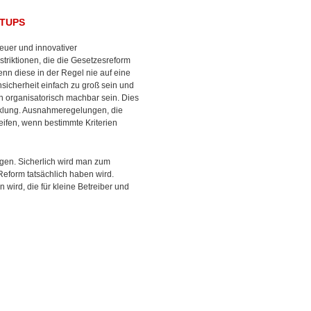
RTUPS
euer und innovativer
triktionen, die die Gesetzesreform
enn diese in der Regel nie auf eine
sicherheit einfach zu groß sein und
ch organisatorisch machbar sein. Dies
icklung. Ausnahmeregelungen, die
eifen, wenn bestimmte Kriterien
igen. Sicherlich wird man zum
Reform tatsächlich haben wird.
wird, die für kleine Betreiber und