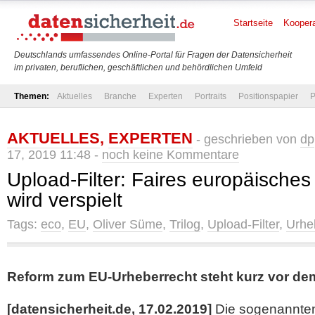
Startseite
Koopera
Deutschlands umfassendes Online-Portal für Fragen der Datensicherheit
im privaten, beruflichen, geschäftlichen und behördlichen Umfeld
Themen:
Aktuelles
Branche
Experten
Portraits
Positionspapier
P
AKTUELLES
,
EXPERTEN
- geschrieben von
dp
17, 2019 11:48 -
noch keine Kommentare
Upload-Filter: Faires europäisches
wird verspielt
Tags:
eco
,
EU
,
Oliver Süme
,
Trilog
,
Upload-Filter
,
Urhe
Reform zum EU-Urheberrecht steht kurz vor d
[datensicherheit.de, 17.02.2019]
Die sogenannten