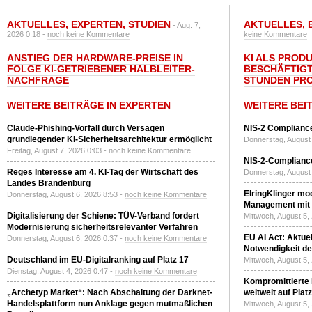
AKTUELLES
,
EXPERTEN
,
STUDIEN
AKTUELLES
,
- Aug. 7,
2026 0:18 -
noch keine Kommentare
keine Kommentare
ANSTIEG DER HARDWARE-PREISE IN
KI ALS PROD
FOLGE KI-GETRIEBENER HALBLEITER-
BESCHÄFTIGT
NACHFRAGE
STUNDEN PR
WEITERE BEITRÄGE IN EXPERTEN
WEITERE BEI
Claude-Phishing-Vorfall durch Versagen
NIS-2 Compliance
grundlegender KI-Sicherheitsarchitektur ermöglicht
Donnerstag, August 
Freitag, August 7, 2026 0:03 -
noch keine Kommentare
NIS-2-Compliance
Reges Interesse am 4. KI-Tag der Wirtschaft des
Donnerstag, August 
Landes Brandenburg
ElringKlinger mod
Donnerstag, August 6, 2026 8:53 -
noch keine Kommentare
Management mit 
Digitalisierung der Schiene: TÜV-Verband fordert
Mittwoch, August 5,
Modernisierung sicherheitsrelevanter Verfahren
EU AI Act: Aktuel
Donnerstag, August 6, 2026 0:37 -
noch keine Kommentare
Notwendigkeit de
Deutschland im EU-Digitalranking auf Platz 17
Mittwoch, August 5,
Dienstag, August 4, 2026 0:47 -
noch keine Kommentare
Kompromittierte
„Archetyp Market“: Nach Abschaltung der Darknet-
weltweit auf Plat
Handelsplattform nun Anklage gegen mutmaßlichen
Mittwoch, August 5,