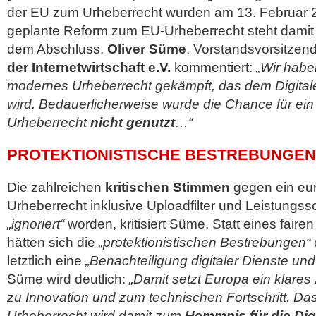
der EU zum Urheberrecht wurden am 13. Februar 
geplante Reform zum EU-Urheberrecht steht damit o
dem Abschluss.
Oliver Süme
, Vorstandsvorsitzen
der Internetwirtschaft e.V.
kommentiert:
„Wir habe
modernes Urheberrecht gekämpft, das dem Digitale
wird. Bedauerlicherweise wurde die Chance für ein 
Urheberrecht
nicht genutzt
…“
PROTEKTIONISTISCHE BESTREBUNGE
Die zahlreichen
kritischen Stimmen
gegen ein eu
Urheberrecht inklusive Uploadfilter und Leistungss
„ignoriert“
worden, kritisiert Süme. Statt eines faire
hätten sich die
„protektionistischen Bestrebungen“
letztlich eine
„Benachteiligung digitaler Dienste un
Süme wird deutlich:
„Damit setzt Europa ein klares
zu Innovation und zum technischen Fortschritt. Das
Urheberrecht wird damit zum
Hemmnis für die Digi