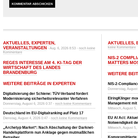
AKTUELLES
,
EXPERTEN
,
AKTUELLES
,
VERANSTALTUNGEN
keine Kommentare
- Aug. 6, 2026 8:53 -
noch keine
Kommentare
NIS-2 COMPL
REGES INTERESSE AM 4. KI-TAG DER
MATTERS MO
WIRTSCHAFT DES LANDES
BRANDENBURG
WEITERE BEI
WEITERE BEITRÄGE IN EXPERTEN
NIS-2-Compliance
Donnerstag, August 
Digitalisierung der Schiene: TÜV-Verband fordert
ElringKlinger mod
Modernisierung sicherheitsrelevanter Verfahren
Management mit 
Donnerstag, August 6, 2026 0:37 -
noch keine Kommentare
Mittwoch, August 5,
Deutschland im EU-Digitalranking auf Platz 17
EU AI Act: Aktuel
Dienstag, August 4, 2026 0:47 -
noch keine Kommentare
Notwendigkeit de
„Archetyp Market“: Nach Abschaltung der Darknet-
Mittwoch, August 5,
Handelsplattform nun Anklage gegen mutmaßlichen
Kompromittierte
Betreiber