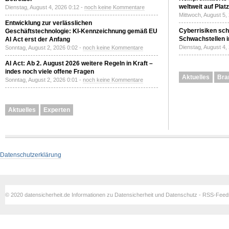
weltweit auf Plat
Dienstag, August 4, 2026 0:12 -
noch keine Kommentare
Mittwoch, August 5,
Entwicklung zur verlässlichen
Cyberrisiken sch
Geschäftstechnologie: KI-Kennzeichnung gemäß EU
Schwachstellen i
AI Act erst der Anfang
Dienstag, August 4,
Sonntag, August 2, 2026 0:02 -
noch keine Kommentare
AI Act: Ab 2. August 2026 weitere Regeln in Kraft –
indes noch viele offene Fragen
Aktuelles
Bra
Sonntag, August 2, 2026 0:01 -
noch keine Kommentare
Aktuelles
Experten
Datenschutzerklärung
© 2020 datensicherheit.de Informationen zu Datensicherheit und Datenschutz - RSS-Fee