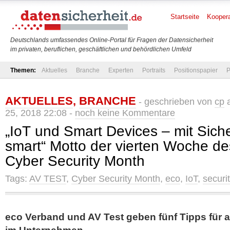
Startseite
Koopera
Deutschlands umfassendes Online-Portal für Fragen der Datensicherheit
im privaten, beruflichen, geschäftlichen und behördlichen Umfeld
Themen:
Aktuelles
Branche
Experten
Portraits
Positionspapier
P
AKTUELLES
,
BRANCHE
- geschrieben von
cp
a
25, 2018 22:08 -
noch keine Kommentare
„IoT und Smart Devices – mit Sicher
smart“ Motto der vierten Woche d
Cyber Security Month
Tags:
AV TEST
,
Cyber Security Month
,
eco
,
IoT
,
securi
eco Verband und AV Test geben fünf Tipps für a