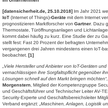
im Unternehmen
[datensicherheit.de, 25.10.2018]
Im Jahr 2021 wer
IoT
(Internet of Things)
-Geräte
mit dem Internet ve
prognostizieren Marktforscher von
Gartner
. Dazu 
Thermostate, Türöffnungsanlagen und Lichtanlagen
kommt dabei häufig zu kurz. Eine Studie der zu 
stellt fest: Fast 20 Prozent der befragten Unterneh
vergangenen drei Jahren mindestens einen IoT-ba
beobachtet.
[1]
„Viele Hersteller und Anbieter von IoT-Geräten und
vernachlässigen ihre Sorgfaltspflicht gegenüber ih
Lösungen schnell auf den Markt bringen möchten“,
Morgenstern
, Mitglied der Kompetenzgruppe Secu
und Geschäftsführer und Technischer Leiter AV-T
Security-Experte und Geschäftsbereichsleiter Mitgl
Verband ergänzt:
„Maschinen, Anlagen, Logistik u