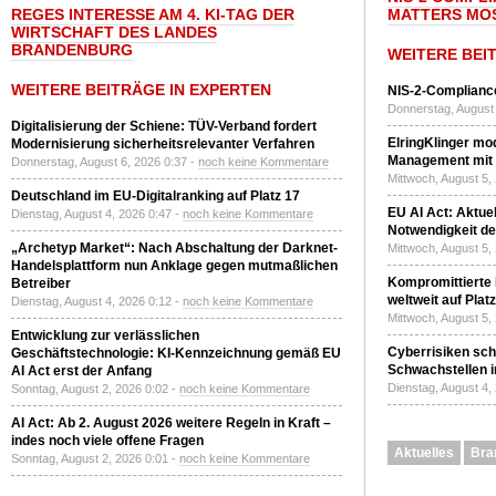
REGES INTERESSE AM 4. KI-TAG DER
MATTERS MO
WIRTSCHAFT DES LANDES
BRANDENBURG
WEITERE BEI
WEITERE BEITRÄGE IN EXPERTEN
NIS-2-Compliance
Donnerstag, August 
Digitalisierung der Schiene: TÜV-Verband fordert
ElringKlinger mod
Modernisierung sicherheitsrelevanter Verfahren
Management mit 
Donnerstag, August 6, 2026 0:37 -
noch keine Kommentare
Mittwoch, August 5,
Deutschland im EU-Digitalranking auf Platz 17
EU AI Act: Aktuel
Dienstag, August 4, 2026 0:47 -
noch keine Kommentare
Notwendigkeit de
„Archetyp Market“: Nach Abschaltung der Darknet-
Mittwoch, August 5,
Handelsplattform nun Anklage gegen mutmaßlichen
Kompromittierte
Betreiber
weltweit auf Plat
Dienstag, August 4, 2026 0:12 -
noch keine Kommentare
Mittwoch, August 5,
Entwicklung zur verlässlichen
Cyberrisiken sch
Geschäftstechnologie: KI-Kennzeichnung gemäß EU
Schwachstellen i
AI Act erst der Anfang
Dienstag, August 4,
Sonntag, August 2, 2026 0:02 -
noch keine Kommentare
AI Act: Ab 2. August 2026 weitere Regeln in Kraft –
indes noch viele offene Fragen
Aktuelles
Bra
Sonntag, August 2, 2026 0:01 -
noch keine Kommentare