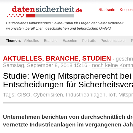
Startseite
Koopera
Deutschlands umfassendes Online-Portal für Fragen der Datensicherheit
im privaten, beruflichen, geschäftlichen und behördlichen Umfeld
Themen:
Aktuelles
Branche
Experten
Portraits
Positionspapier
P
AKTUELLES
,
BRANCHE
,
STUDIEN
- geschr
Samstag, September 8, 2018 15:16 -
noch keine Kom
Studie: Wenig Mitspracherecht bei 
Entscheidungen für Sicherheitsver
Tags:
CISO
,
Cyberrisiken
,
Industrieanlagen
,
IoT
,
Mitsp
Unternehmen berichten von durchschnittlich dre
vernetzte Industrieanlagen im vergangenen Jah