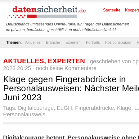
Startseite
Koopera
Deutschlands umfassendes Online-Portal für Fragen der Datensicherheit
im privaten, beruflichen, geschäftlichen und behördlichen Umfeld
Themen:
Aktuelles
Branche
Experten
Portraits
Positionspapier
P
AKTUELLES
,
EXPERTEN
- geschrieben von
dp
2023 20:25 -
noch keine Kommentare
Klage gegen Fingerabdrücke in
Personalausweisen: Nächster Meil
Juni 2023
Tags:
Digitalcourage
,
EuGH
,
Fingerabdrücke
,
Klage
,
L
Personalausweis
Digitalcourage betont, Personalausweise ohne