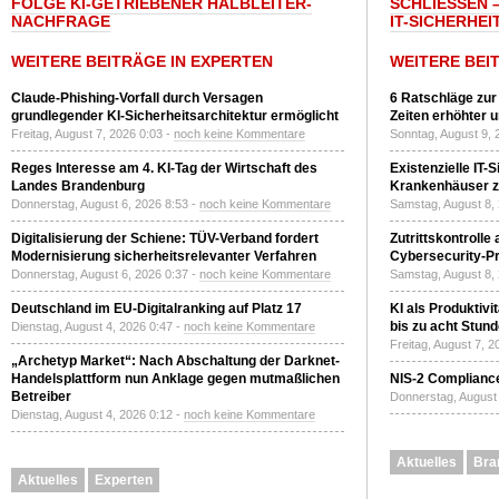
FOLGE KI-GETRIEBENER HALBLEITER-
SCHLIESSEN –
NACHFRAGE
T-SICHERHEI
WEITERE BEITRÄGE IN EXPERTEN
WEITERE BEI
Claude-Phishing-Vorfall durch Versagen
6 Ratschläge zur
grundlegender KI-Sicherheitsarchitektur ermöglicht
Zeiten erhöhter 
Freitag, August 7, 2026 0:03 -
noch keine Kommentare
Sonntag, August 9, 
Reges Interesse am 4. KI-Tag der Wirtschaft des
Existenzielle IT-
Landes Brandenburg
Krankenhäuser zu
Donnerstag, August 6, 2026 8:53 -
noch keine Kommentare
Samstag, August 8,
Digitalisierung der Schiene: TÜV-Verband fordert
Zutrittskontrolle
Modernisierung sicherheitsrelevanter Verfahren
Cybersecurity-Pri
Donnerstag, August 6, 2026 0:37 -
noch keine Kommentare
Samstag, August 8,
Deutschland im EU-Digitalranking auf Platz 17
KI als Produktivi
bis zu acht Stun
Dienstag, August 4, 2026 0:47 -
noch keine Kommentare
Freitag, August 7, 
„Archetyp Market“: Nach Abschaltung der Darknet-
Handelsplattform nun Anklage gegen mutmaßlichen
NIS-2 Compliance
Betreiber
Donnerstag, August 
Dienstag, August 4, 2026 0:12 -
noch keine Kommentare
Aktuelles
Bra
Aktuelles
Experten