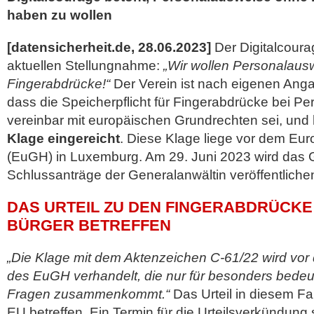
haben zu wollen
[datensicherheit.de, 28.06.2023]
Der Digitalcourag
aktuellen Stellungnahme:
„Wir wollen Personalaus
Fingerabdrücke!“
Der Verein ist nach eigenen Ang
dass die Speicherpflicht für Fingerabdrücke bei P
vereinbar mit europäischen Grundrechten sei, und
Klage eingereicht
. Diese Klage liege vor dem Eu
(EuGH) in Luxemburg. Am 29. Juni 2023 wird das 
Schlussanträge der Generalanwältin veröffentliche
DAS URTEIL ZU DEN FINGERABDRÜCKE 
BÜRGER BETREFFEN
„Die Klage mit dem Aktenzeichen C-61/22 wird vo
des EuGH verhandelt, die nur für besonders bed
Fragen zusammenkommt.“
Das Urteil in diesem Fal
EU betreffen. Ein Termin für die Urteilsverkündung 