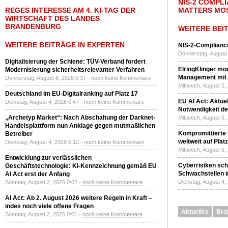
NIS-2 COMPL
REGES INTERESSE AM 4. KI-TAG DER
MATTERS MO
WIRTSCHAFT DES LANDES
BRANDENBURG
WEITERE BEI
WEITERE BEITRÄGE IN EXPERTEN
NIS-2-Compliance
Donnerstag, August 
Digitalisierung der Schiene: TÜV-Verband fordert
ElringKlinger mod
Modernisierung sicherheitsrelevanter Verfahren
Management mit 
Donnerstag, August 6, 2026 0:37 -
noch keine Kommentare
Mittwoch, August 5,
Deutschland im EU-Digitalranking auf Platz 17
EU AI Act: Aktuel
Dienstag, August 4, 2026 0:47 -
noch keine Kommentare
Notwendigkeit de
„Archetyp Market“: Nach Abschaltung der Darknet-
Mittwoch, August 5,
Handelsplattform nun Anklage gegen mutmaßlichen
Kompromittierte
Betreiber
weltweit auf Plat
Dienstag, August 4, 2026 0:12 -
noch keine Kommentare
Mittwoch, August 5,
Entwicklung zur verlässlichen
Cyberrisiken sch
Geschäftstechnologie: KI-Kennzeichnung gemäß EU
Schwachstellen i
AI Act erst der Anfang
Dienstag, August 4,
Sonntag, August 2, 2026 0:02 -
noch keine Kommentare
AI Act: Ab 2. August 2026 weitere Regeln in Kraft –
indes noch viele offene Fragen
Aktuelles
Bra
Sonntag, August 2, 2026 0:01 -
noch keine Kommentare