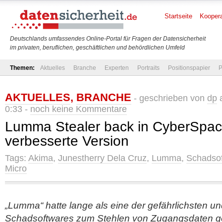
Startseite
Koopera
Deutschlands umfassendes Online-Portal für Fragen der Datensicherheit
im privaten, beruflichen, geschäftlichen und behördlichen Umfeld
Themen:
Aktuelles
Branche
Experten
Portraits
Positionspapier
P
AKTUELLES
,
BRANCHE
- geschrieben von
dp
a
0:33 -
noch keine Kommentare
Lumma Stealer back in CyberSpace
verbesserte Version
Tags:
Akima
,
Junestherry Dela Cruz
,
Lumma
,
Schadso
Micro
„Lumma“ hatte lange als eine der gefährlichsten un
Schadsoftwares zum Stehlen von Zugangsdaten g