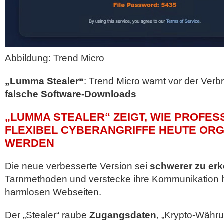
Abbildung: Trend Micro
„Lumma Stealer“
: Trend Micro warnt vor der Verbr
falsche Software-Downloads
„LUMMA STEALER“ ZEIGT, WIE PROFES
FLEXIBEL CYBERANGRIFFE HEUTE ORG
WERDEN
Die neue verbesserte Version sei
schwerer zu er
Tarnmethoden und verstecke ihre Kommunikation h
harmlosen Webseiten.
Der „Stealer“ raube
Zugangsdaten
, „Krypto-Währ