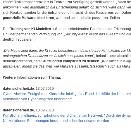
könne Risikotransparenz fast in Echtzeit zur Verfügung gestellt werden.
„Noch be
ankommen, wird automatisch die Entscheidung gefällt, ob sich Malware darin verb
sich Reaktionszeiten für die Entscheidung hinsichtlich des Passierens von Dat
potenzielle Malware blockieren
, während echte Inhalte passieren dürften.
Das
Training von KI-Modellen
auf die entscheidenden Parameter zur Erkennung
Drill der permanenten Verfolgung von „Security Alerts“ durch das IT-Team und die
deutlich reduzieren.
„Die Magie liegt darin, die KI so zu beeinflussen, dass sie ihre Fähigkeiten zu
umfangreichen Datensätzen tatsächlich ausspielen kann“
, betont Lueck abschl
dementsprechend, damit
aufzuhören kompliziert zu denken
.
„Künstliche Intell
ausspielen, indem sie das, was wie Malware aussieht, tatsächlich auch als Malw
Weitere Informationen zum Thema:
datensicherheit.de
, 13.07.2019
Cyber-Abwehr: Erfolgsfaktor Künstliche Intelligenz / Rund die Hälfte der Unte
Verhindern von Cyber-Angriffen überfordert
datensicherheit.de
, 18.09.2018
Künstliche Intelligenz zur Erhöhung der Sicherheit im Netzwerk / Durch die dyn
Nutzer können Bedrohungen besser und schneller erkannt werden