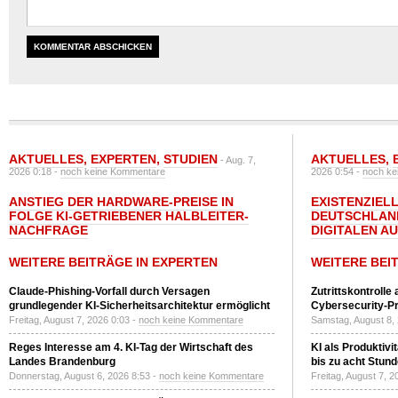
AKTUELLES
,
EXPERTEN
,
STUDIEN
AKTUELLES
,
- Aug. 7,
2026 0:18 -
noch keine Kommentare
2026 0:54 -
noch ke
ANSTIEG DER HARDWARE-PREISE IN
EXISTENZIELL
FOLGE KI-GETRIEBENER HALBLEITER-
DEUTSCHLAN
NACHFRAGE
DIGITALEN A
WEITERE BEITRÄGE IN EXPERTEN
WEITERE BEI
Claude-Phishing-Vorfall durch Versagen
Zutrittskontrolle
grundlegender KI-Sicherheitsarchitektur ermöglicht
Cybersecurity-Pri
Freitag, August 7, 2026 0:03 -
noch keine Kommentare
Samstag, August 8,
Reges Interesse am 4. KI-Tag der Wirtschaft des
KI als Produktivi
Landes Brandenburg
bis zu acht Stun
Donnerstag, August 6, 2026 8:53 -
noch keine Kommentare
Freitag, August 7, 