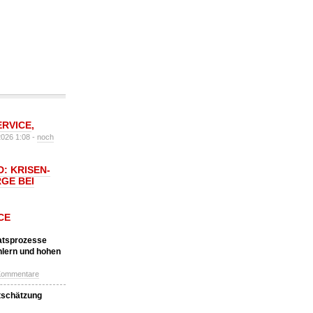
ERVICE
,
2026 1:08 -
noch
: KRISEN-
GE BEI
CE
katsprozesse
hlern und hohen
Kommentare
tschätzung