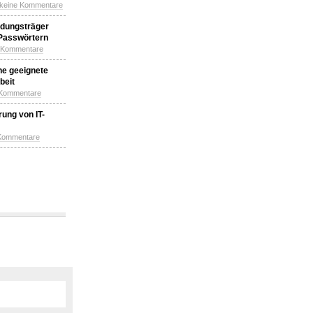
 keine Kommentare
idungsträger
 Passwörtern
e Kommentare
ne geeignete
beit
 Kommentare
ung von IT-
 Kommentare