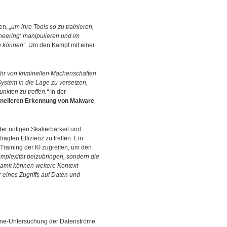
en,
„um ihre Tools so zu trainieren,
ineering‘ manipulieren und im
n können“
. Um den Kampf mit einer
hr von kriminellen Machenschaften
System in die Lage zu versetzen,
kten zu treffen.“
In der
nelleren Erkennung von Malware
der nötigen Skalierbarkeit und
gten Effizienz zu treffen. Ein
raining der KI zugreifen, um den
mplexität beizubringen, sondern die
amit können weitere Kontext-
 eines Zugriffs auf Daten und
nline-Untersuchung der Datenströme