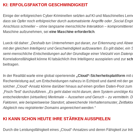
KI: ERFOLGSFAKTOR GESCHWINDIGKEIT
Einige der erfolgreichen Cyber-Kriminellen setzten auf KI und Maschinelles Lern
dass sie Opfer noch erfolgreicher durch automatisierte Angriffe oder ,Social Eng
Anschluss schneller – ohne langsame menschliche Interaktion – kompromittiere
Maschine aufzunehmen, sei
eine Maschine erforderlich
.
Lueck rät daher:
„Deshalb tun Unternehmen gut daran, zur Erkennung und Abwe
mit der gleichen Intelligenz und Geschwindigkeit aufzuwarten. Es gilt dabei, ein 
semi-menschliche Entscheidungen auf der Grundlage einer Vielzahl von Datenpun
Korrelationsfähigkeit könne KI tatsächlich ihre Intelligenz ausspielen und zur
sch
beitragen.
In der Realität warte eine global operierende
„Cloud“-Sicherheitsplattform
mit 
Rechenleistung auf, um Entscheidungen nahezu in Echtzeit und damit mit der gefra
solcher „Cloud“-Ansatz könne darüber hinaus auf einen großen Daten-Pool zum T
„Fisch-Test“ durchzuführen.
„Es geht dabei nicht darum, dem System unnötige Ko
entscheidenden (virtuellen) Merkmale – Aussehen und Geruch – zu vermitteln. D
Faktoren, wie beispielsweise Standort, abweichende Verhaltensmuster, Zeitfaktor
Abgleich neu registrierter Domains angereichert werden.“
KI KANN SCHON HEUTE IHRE STÄRKEN AUSSPIELEN
Durch die Leistungsfähigkeit eines „Cloud“-Ansatzes und deren Fähigkeit zur I