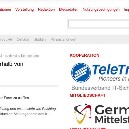
tionen
Vorstellung
Redaktion
Mediadaten
Nutzungsbedingungen
Im
rodukte
Service
Studien
Veranstaltungen
KOOPERATION
12 -
noch keine Kommentare
rhalb von
MITGLIEDSCHAFT
er Form zu treffen
ishing und es aussieht wie Phishing,
aktuellen Stellungnahme den KI-