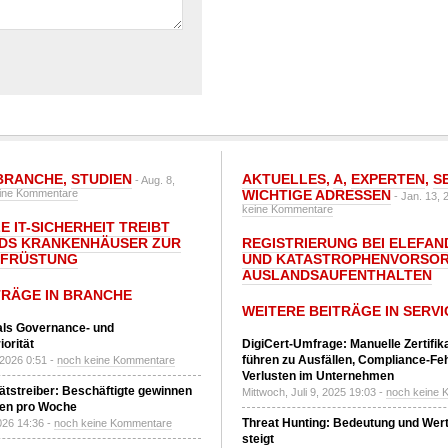
BRANCHE
,
STUDIEN
AKTUELLES
,
A
,
EXPERTEN
,
S
- Aug. 8,
ine Kommentare
WICHTIGE ADRESSEN
- Jan. 13, 
keine Kommentare
E IT-SICHERHEIT TREIBT
DS KRANKENHÄUSER ZUR
REGISTRIERUNG BEI ELEFAND
UFRÜSTUNG
UND KATASTROPHENVORSOR
AUSLANDSAUFENTHALTEN
TRÄGE IN BRANCHE
WEITERE BEITRÄGE IN SERVI
 als Governance- und
orität
DigiCert-Umfrage: Manuelle Zertifi
führen zu Ausfällen, Compliance-Fe
 2026 0:51 -
noch keine Kommentare
Verlusten im Unternehmen
tätstreiber: Beschäftigte gewinnen
Mittwoch, Juli 9, 2025 19:03 -
noch keine 
den pro Woche
Threat Hunting: Bedeutung und Wer
2026 14:36 -
noch keine Kommentare
steigt