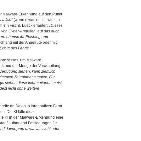
er Malware-Erkennung auf den Punkt
y a fish“
(wenn etwas riecht, wie ein
h ein Fisch). Lueck erläutert:
„Dieses
 von Cyber-Angriffen, auf das auch
ndern ebenso für Phishing und
chfang mit der Angelrute oder mit
Erfolg des Fangs.“
gsprozesses, um Malware
it
und der Menge der Verarbeitung
 Verfügung stehen, kann ziemlich
timmten Zeitrahmens treffen. Für
ngs stehen diese Informationen meist
dest nicht ohne weitere
reite an Daten in ihrer nativen Form
e. Die KI fälle diese
ie KI in der Malware-Erkennung eine
arauf aufbauend Festlegungen für
and davon, wie etwas aussieht oder