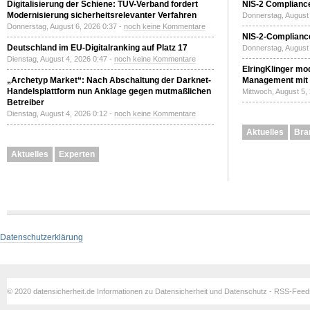
Digitalisierung der Schiene: TÜV-Verband fordert
NIS-2 Compliance
Modernisierung sicherheitsrelevanter Verfahren
Donnerstag, August 
Donnerstag, August 6, 2026 0:37 -
noch keine Kommentare
NIS-2-Compliance
Deutschland im EU-Digitalranking auf Platz 17
Donnerstag, August 
Dienstag, August 4, 2026 0:47 -
noch keine Kommentare
ElringKlinger mod
„Archetyp Market“: Nach Abschaltung der Darknet-
Management mit 
Handelsplattform nun Anklage gegen mutmaßlichen
Mittwoch, August 5,
Betreiber
Dienstag, August 4, 2026 0:12 -
noch keine Kommentare
Aktuelles
Bra
Aktuelles
Experten
Datenschutzerklärung
© 2020 datensicherheit.de Informationen zu Datensicherheit und Datenschutz - RSS-Fee