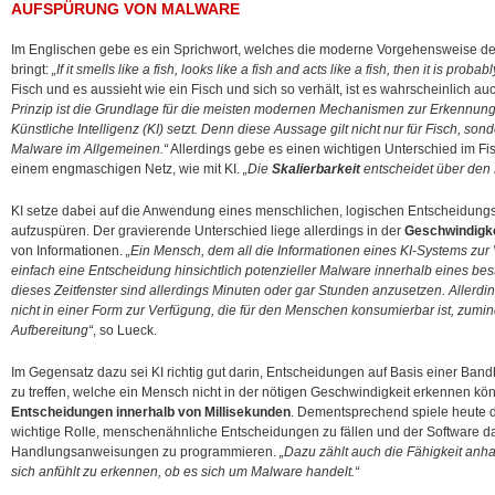
AUFSPÜRUNG VON MALWARE
Im Englischen gebe es ein Sprichwort, welches die moderne Vorgehensweise d
bringt:
„If it smells like a fish, looks like a fish and acts like a fish, then it is probabl
Fisch und es aussieht wie ein Fisch und sich so verhält, ist es wahrscheinlich auc
Prinzip ist die Grundlage für die meisten modernen Mechanismen zur Erkennung
Künstliche Intelligenz (KI) setzt. Denn diese Aussage gilt nicht nur für Fisch, so
Malware im Allgemeinen.“
Allerdings gebe es einen wichtigen Unterschied im Fis
einem engmaschigen Netz, wie mit KI.
„Die
Skalierbarkeit
entscheidet über den 
KI setze dabei auf die Anwendung eines menschlichen, logischen Entscheidun
aufzuspüren. Der gravierende Unterschied liege allerdings in der
Geschwindigke
von Informationen.
„Ein Mensch, dem all die Informationen eines KI-Systems zur
einfach eine Entscheidung hinsichtlich potenzieller Malware innerhalb eines bes
dieses Zeitfenster sind allerdings Minuten oder gar Stunden anzusetzen. Allerdi
nicht in einer Form zur Verfügung, die für den Menschen konsumierbar ist, zumin
Aufbereitung“
, so Lueck.
Im Gegensatz dazu sei KI richtig gut darin, Entscheidungen auf Basis einer Bandb
zu treffen, welche ein Mensch nicht in der nötigen Geschwindigkeit erkennen könn
Entscheidungen innerhalb von Millisekunden
. Dementsprechend spiele heute d
wichtige Rolle, menschenähnliche Entscheidungen zu fällen und der Software d
Handlungsanweisungen zu programmieren.
„Dazu zählt auch die Fähigkeit anh
sich anfühlt zu erkennen, ob es sich um Malware handelt.“