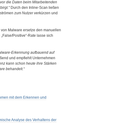
vor die Daten beim Mitarbeitenden
irgt.“
Durch den Inline-Scan ließen
enströmen zum Nutzer verkürzen und
 von Malware ersetze den manuellen
 „False/Positive“-Rate lasse sich
r Malware-Erkennung aufbauend auf
ießend und empfiehlt Unternehmen
igenz kann schon heute ihre Stärken
are behandelt.“
rnehmen mit dem Erkennen und
amische Analyse des Verhaltens der