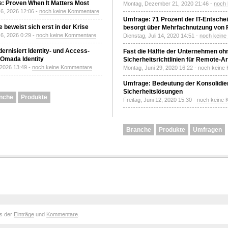
: Proven When It Matters Most
Montag, Dezember 21, 2020 21:46 -
noch
6, 2026 12:06 -
noch keine Kommentare
Umfrage: 71 Prozent der IT-Entsche
 beweist sich erst in der Krise
besorgt über Mehrfachnutzung von
6, 2026 0:29 -
noch keine Kommentare
Dienstag, Juli 14, 2020 14:51 -
noch kein
ernisiert Identity- und Access-
Fast die Hälfte der Unternehmen oh
Omada Identity
Sicherheitsrichtlinien für Remote-Ar
 2026 13:49 -
noch keine Kommentare
Montag, Juni 29, 2020 16:22 -
noch keine
Umfrage: Bedeutung der Konsolidier
Sicherheitslösungen
nche
Produkte
Freitag, Juni 12, 2020 15:30 -
noch keine
Branche
Produkte
Umfragen
ds der
Einträge
und
Kommentare
.