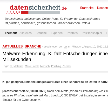
Startseite
Koopera
Deutschlands umfassendes Online-Portal für Fragen der Datensicherheit
im privaten, beruflichen, geschäftlichen und behördlichen Umfeld
Themen:
Aktuelles
Branche
Experten
Portraits
Positionspapier
P
AKTUELLES
,
BRANCHE
- geschrieben von
dp
am Mittwoch, August 10, 2022 12:
Malware-Erkennung: KI fällt Entscheidungen inne
Millisekunden
Tags:
KI
,
Malware
,
Marc Lueck
,
Mensch
,
Phishing
,
Zscaler
KI gut geeignet, Entscheidungen auf Basis einer Bandbreite an Daten in nativ
[datensicherheit.de, 10.08.2022]
Nach dem Motto
„Wenn es sich anfühlt, wie Ph
muss es Phishing sein“
erörtert Marc Lueck, „CISO EMEA“ bei Zscaler, in seiner 
Einsatz für
die Cybersecurity: