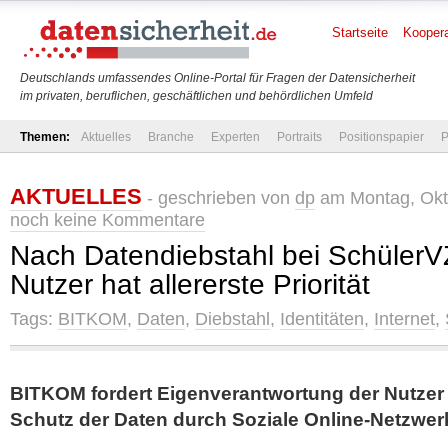
Startseite
Koopera
Deutschlands umfassendes Online-Portal für Fragen der Datensicherheit
im privaten, beruflichen, geschäftlichen und behördlichen Umfeld
Themen:
Aktuelles
Branche
Experten
Portraits
Positionspapier
P
AKTUELLES
- geschrieben von
dp
am Montag, Okto
noch keine Kommentare
Nach Datendiebstahl bei SchülerV
Nutzer hat allererste Priorität
Tags:
BITKOM
,
Daten
,
Diebstahl
,
Identitäten
,
Internet
,
BITKOM fordert Eigenverantwortung der Nutze
Schutz der Daten durch Soziale Online-Netzwer