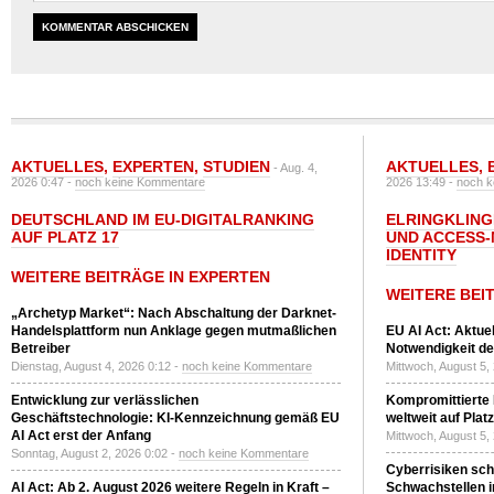
AKTUELLES
,
EXPERTEN
,
STUDIEN
AKTUELLES
,
- Aug. 4,
2026 0:47 -
noch keine Kommentare
2026 13:49 -
noch k
DEUTSCHLAND IM EU-DIGITALRANKING
ELRINGKLING
AUF PLATZ 17
UND ACCESS
IDENTITY
WEITERE BEITRÄGE IN EXPERTEN
WEITERE BEI
„Archetyp Market“: Nach Abschaltung der Darknet-
Handelsplattform nun Anklage gegen mutmaßlichen
EU AI Act: Aktuel
Betreiber
Notwendigkeit de
Dienstag, August 4, 2026 0:12 -
noch keine Kommentare
Mittwoch, August 5,
Entwicklung zur verlässlichen
Kompromittierte
Geschäftstechnologie: KI-Kennzeichnung gemäß EU
weltweit auf Plat
AI Act erst der Anfang
Mittwoch, August 5,
Sonntag, August 2, 2026 0:02 -
noch keine Kommentare
Cyberrisiken sch
AI Act: Ab 2. August 2026 weitere Regeln in Kraft –
Schwachstellen i