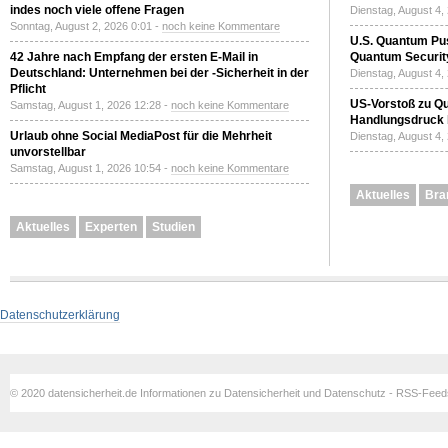
indes noch viele offene Fragen
Dienstag, August 4,
Sonntag, August 2, 2026 0:01 -
noch keine Kommentare
U.S. Quantum Pus
42 Jahre nach Empfang der ersten E-Mail in
Quantum Securit
Deutschland: Unternehmen bei der -Sicherheit in der
Dienstag, August 4,
Pflicht
US-Vorstoß zu Q
Samstag, August 1, 2026 12:28 -
noch keine Kommentare
Handlungsdruck b
Urlaub ohne Social MediaPost für die Mehrheit
Dienstag, August 4,
unvorstellbar
Samstag, August 1, 2026 10:54 -
noch keine Kommentare
Aktuelles
Bra
Aktuelles
Experten
Studien
Datenschutzerklärung
© 2020 datensicherheit.de Informationen zu Datensicherheit und Datenschutz - RSS-Fee