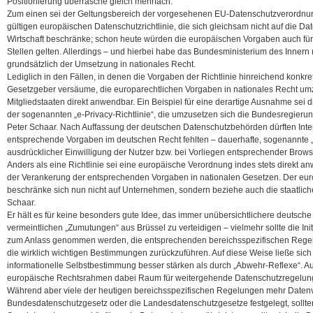
Positionierung überrasche gleich mehrfach:
Zum einen sei der Geltungsbereich der vorgesehenen EU-Datenschutzverordnung
gültigen europäischen Datenschutzrichtlinie, die sich gleichsam nicht auf die Da
Wirtschaft beschränke; schon heute würden die europäischen Vorgaben auch für 
Stellen gelten. Allerdings – und hierbei habe das Bundesministerium des Innern 
grundsätzlich der Umsetzung in nationales
Recht.
Lediglich in den Fällen, in denen die Vorgaben der Richtlinie hinreichend konkre
Gesetzgeber versäume, die europarechtlichen Vorgaben in nationales Recht umzu
Mitgliedstaaten direkt anwendbar. Ein Beispiel für eine derartige Ausnahme sei
der sogenannten „e-Privacy-Richtlinie“, die umzusetzen sich die Bundesregierun
Peter Schaar. Nach Auffassung der deutschen Datenschutzbehörden dürften Inte
entsprechende Vorgaben im deutschen Recht fehlten – dauerhafte, sogenannte „
ausdrücklicher Einwilligung der Nutzer bzw. bei Vorliegen entsprechender Brows
Anders als eine Richtlinie sei eine europäische Verordnung indes stets direkt
der Verankerung der entsprechenden Vorgaben in nationalen Gesetzen. Der eu
beschränke sich nun nicht auf Unternehmen, sondern beziehe auch die staatlich
Schaar.
Er hält es für keine besonders gute Idee, das immer unübersichtlichere deutsch
vermeintlichen „Zumutungen“ aus Brüssel zu verteidigen – vielmehr sollte die In
zum Anlass genommen werden, die entsprechenden bereichsspezifischen Regelu
die wirklich wichtigen Bestimmungen zurückzuführen. Auf diese Weise ließe sich
informationelle Selbstbestimmung besser stärken als durch „Abwehr-Reflexe“. Au
europäische Rechtsrahmen dabei Raum für weitergehende Datenschutzregelungen 
Während aber viele der heutigen bereichsspezifischen Regelungen mehr Datenv
Bundesdatenschutzgesetz oder die Landesdatenschutzgesetze festgelegt, sollte