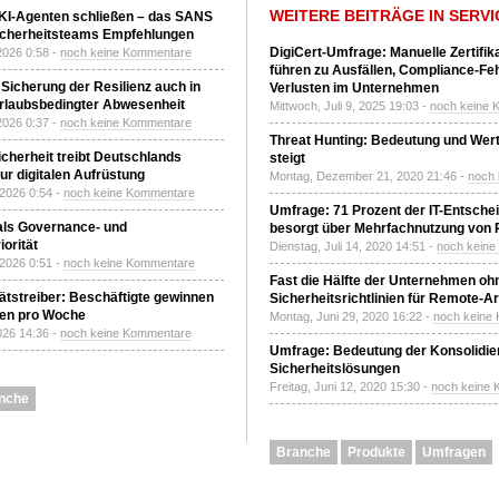
WEITERE BEITRÄGE IN SERVI
 KI-Agenten schließen – das SANS
T-Sicherheitsteams Empfehlungen
DigiCert-Umfrage: Manuelle Zertifi
2026 0:58 -
noch keine Kommentare
führen zu Ausfällen, Compliance-Fe
 Sicherung der Resilienz auch in
Verlusten im Unternehmen
urlaubsbedingter Abwesenheit
Mittwoch, Juli 9, 2025 19:03 -
noch keine 
2026 0:37 -
noch keine Kommentare
Threat Hunting: Bedeutung und Wer
Sicherheit treibt Deutschlands
steigt
r digitalen Aufrüstung
Montag, Dezember 21, 2020 21:46 -
noch
 2026 0:54 -
noch keine Kommentare
Umfrage: 71 Prozent der IT-Entsche
 als Governance- und
besorgt über Mehrfachnutzung von
orität
Dienstag, Juli 14, 2020 14:51 -
noch kein
 2026 0:51 -
noch keine Kommentare
Fast die Hälfte der Unternehmen oh
tätstreiber: Beschäftigte gewinnen
Sicherheitsrichtlinien für Remote-Ar
den pro Woche
Montag, Juni 29, 2020 16:22 -
noch keine
2026 14:36 -
noch keine Kommentare
Umfrage: Bedeutung der Konsolidier
Sicherheitslösungen
Freitag, Juni 12, 2020 15:30 -
noch keine
nche
Branche
Produkte
Umfragen