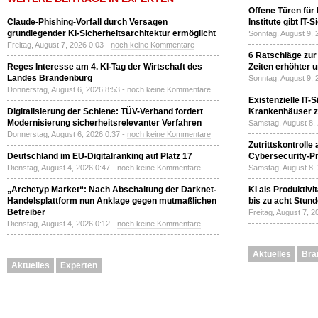
Offene Türen für
Claude-Phishing-Vorfall durch Versagen
Institute gibt I
grundlegender KI-Sicherheitsarchitektur ermöglicht
Sonntag, August 9, 
Freitag, August 7, 2026 0:03 -
noch keine Kommentare
6 Ratschläge zur
Reges Interesse am 4. KI-Tag der Wirtschaft des
Zeiten erhöhter 
Landes Brandenburg
Sonntag, August 9, 
Donnerstag, August 6, 2026 8:53 -
noch keine Kommentare
Existenzielle IT-
Digitalisierung der Schiene: TÜV-Verband fordert
Krankenhäuser zu
Modernisierung sicherheitsrelevanter Verfahren
Samstag, August 8,
Donnerstag, August 6, 2026 0:37 -
noch keine Kommentare
Zutrittskontrolle
Deutschland im EU-Digitalranking auf Platz 17
Cybersecurity-Pri
Dienstag, August 4, 2026 0:47 -
noch keine Kommentare
Samstag, August 8,
„Archetyp Market“: Nach Abschaltung der Darknet-
KI als Produktivi
Handelsplattform nun Anklage gegen mutmaßlichen
bis zu acht Stun
Betreiber
Freitag, August 7, 
Dienstag, August 4, 2026 0:12 -
noch keine Kommentare
Aktuelles
Bra
Aktuelles
Experten