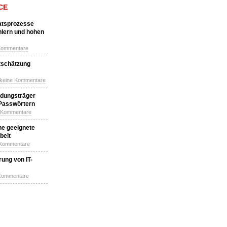
CE
katsprozesse
hlern und hohen
Kommentare
tschätzung
 keine Kommentare
idungsträger
 Passwörtern
e Kommentare
ne geeignete
beit
 Kommentare
ung von IT-
 Kommentare