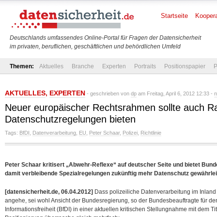
Startseite
Koopera
Deutschlands umfassendes Online-Portal für Fragen der Datensicherheit
im privaten, beruflichen, geschäftlichen und behördlichen Umfeld
Themen:
Aktuelles
Branche
Experten
Portraits
Positionspapier
P
AKTUELLES
,
EXPERTEN
- geschrieben von
dp
am Freitag, April 6, 2012 12:33 -
n
Neuer europäischer Rechtsrahmen sollte auch R
Datenschutzregelungen bieten
Tags:
BfDI
,
Datenverarbeitung
,
EU
,
Peter Schaar
,
Polizei
,
Richtlinie
Peter Schaar kritisert „Abwehr-Reflexe“ auf deutscher Seite und bietet Bun
damit verbleibende Spezialregelungen zukünftig mehr Datenschutz gewährle
[datensicherheit.de, 06.04.2012]
Dass polizeiliche Datenverarbeitung im Inland
angehe, sei wohl Ansicht der Bundesregierung, so der Bundesbeauftragte für de
Informationsfreiheit (BfDI) in einer aktuellen kritischen Stellungnahme mit dem Tit