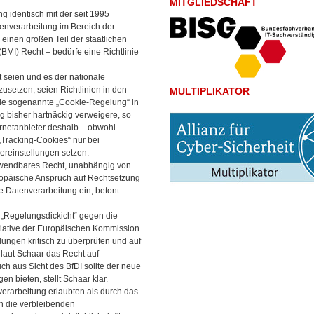
MITGLIEDSCHAFT
 identisch mit der seit 1995
tenverarbeitung im Bereich der
einen großen Teil der staatlichen
(BMI) Recht – bedürfe eine Richtlinie
t seien und es der nationale
setzen, seien Richtlinien in den
MULTIPLIKATOR
 die sogenannte „Cookie-Regelung“ in
g bisher hartnäckig verweigere, so
rnetanbieter deshalb – obwohl
Tracking-Cookies“ nur bei
ereinstellungen setzen.
 anwendbares Recht, unabhängig von
ropäische Anspruch auf Rechtsetzung
e Datenverarbeitung ein, betont
e „Regelungsdickicht“ gegen die
itiative der Europäischen Kommission
ngen kritisch zu überprüfen und auf
 laut Schaar das Recht auf
ch aus Sicht des BfDI sollte der neue
bieten, stellt Schaar klar.
erarbeitung erlaubten als durch das
n die verbleibenden