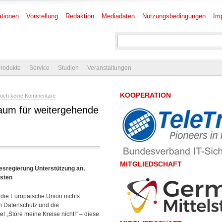
tionen
Vorstellung
Redaktion
Mediadaten
Nutzungsbedingungen
Im
rodukte
Service
Studien
Veranstaltungen
KOOPERATION
och keine Kommentare
aum für weitergehende
MITGLIEDSCHAFT
desregierung Unterstützung an,
isten
 die Europäische Union nichts
n Datenschutz und die
el „Störe meine Kreise nicht!“ – diese