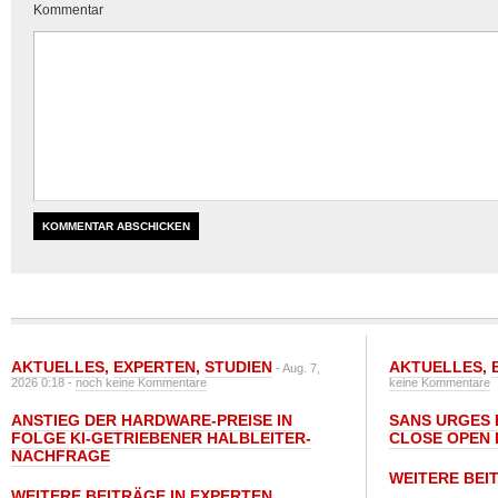
Kommentar
AKTUELLES
,
EXPERTEN
,
STUDIEN
AKTUELLES
,
- Aug. 7,
2026 0:18 -
noch keine Kommentare
keine Kommentare
ANSTIEG DER HARDWARE-PREISE IN
SANS URGES 
FOLGE KI-GETRIEBENER HALBLEITER-
CLOSE OPEN 
NACHFRAGE
WEITERE BEI
WEITERE BEITRÄGE IN EXPERTEN