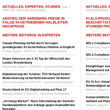
AKTUELLES
,
EXPERTEN
,
STUDIEN
AKTUELLES
,
- Aug. 7,
2026 0:18 -
noch keine Kommentare
keine Kommentare
ANSTIEG DER HARDWARE-PREISE IN
KI ALS PROD
FOLGE KI-GETRIEBENER HALBLEITER-
BESCHÄFTIGT
NACHFRAGE
STUNDEN PR
WEITERE BEITRÄGE IN EXPERTEN
WEITERE BEI
Claude-Phishing-Vorfall durch Versagen
NIS-2 Compliance
grundlegender KI-Sicherheitsarchitektur ermöglicht
Donnerstag, August 
Freitag, August 7, 2026 0:03 -
noch keine Kommentare
NIS-2-Compliance
Reges Interesse am 4. KI-Tag der Wirtschaft des
Donnerstag, August 
Landes Brandenburg
ElringKlinger mod
Donnerstag, August 6, 2026 8:53 -
noch keine Kommentare
Management mit 
Digitalisierung der Schiene: TÜV-Verband fordert
Mittwoch, August 5,
Modernisierung sicherheitsrelevanter Verfahren
EU AI Act: Aktuel
Donnerstag, August 6, 2026 0:37 -
noch keine Kommentare
Notwendigkeit de
Deutschland im EU-Digitalranking auf Platz 17
Mittwoch, August 5,
Dienstag, August 4, 2026 0:47 -
noch keine Kommentare
Kompromittierte
„Archetyp Market“: Nach Abschaltung der Darknet-
weltweit auf Plat
Handelsplattform nun Anklage gegen mutmaßlichen
Mittwoch, August 5,
Betreiber