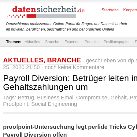
Startseite
Koopera
Deutschlands umfassendes Online-Portal für Fragen der Datensicherheit
im privaten, beruflichen, geschäftlichen und behördlichen Umfeld
Themen:
Aktuelles
Branche
Experten
Portraits
Positionspapier
P
AKTUELLES
,
BRANCHE
- geschrieben von
dp
a
25, 2020 21:50 -
noch keine Kommentare
Payroll Diversion: Betrüger leiten
Gehaltszahlungen um
Tags:
Betrug
,
Business Email Compromise
,
Gehalt
,
Pay
Proofpoint
,
Social Engineering
proofpoint-Untersuchung legt perfide Tricks Cyb
Payroll Diversion offen