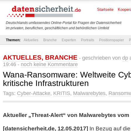
Startseite
Koopera
Deutschlands umfassendes Online-Portal für Fragen der Datensicherheit
im privaten, beruflichen, geschäftlichen und behördlichen Umfeld
Themen:
Aktuelles
Branche
Experten
Portraits
Positionspapier
P
AKTUELLES
,
BRANCHE
- geschrieben von
dp
a
19:46 -
noch keine Kommentare
Wana-Ransomware: Weltweite Cybe
kritische Infrastrukturen
Tags:
Cyber-Attacke
,
KRITIS
,
Malwarebytes
,
Ransomw
Aktueller „Threat-Alert“ von Malwarebytes vom 
[datensicherheit.de, 12.05.2017]
In Bezug auf die