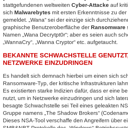
stattgefundenen weltweiten
Cyber-Attacke
auf krit
sich
Malwarebytes
mit ersten Erkenntnisse zu de
gemeldet. „Wana“ sei der einzige sich durchziehe
graphische Benutzeroberfläche der
Ransomware
Namen
„Wana Decrytpt0r“; aber es seien auch sc
„WannaCry“, „Wanna Cryptor“ etc. aufgetaucht.
BEKANNTE SCHWACHSTELLE GENUTZT,
NETZWERKE EINZUDRINGEN
Es handelt sich demnach hierbei um einen sich sch
Ransomware-Typ, der kritische Infrastrukturen lahm
Es existierten starke Indizien dafür, dass er eine 
nutzt, um in Netzwerke einzudringen und sich latera
besagte Schwachstelle sei Teil eines geleakten N
Gruppe namens „The Shadow Brokers“ (Codena
Dieses NSA-Tool verschaffe den Angreifern über ei
SMB&NBT-Protokolle des „Windows“-Betriebssyste