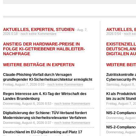
AKTUELLES
,
EXPERTEN
,
STUDIEN
AKTUELLES
,
- Aug. 7,
2026 0:18 -
noch keine Kommentare
2026 0:54 -
noch ke
ANSTIEG DER HARDWARE-PREISE IN
EXISTENZIELL
FOLGE KI-GETRIEBENER HALBLEITER-
DEUTSCHLAN
NACHFRAGE
DIGITALEN A
WEITERE BEITRÄGE IN EXPERTEN
WEITERE BEI
Claude-Phishing-Vorfall durch Versagen
Zutrittskontrolle
grundlegender KI-Sicherheitsarchitektur ermöglicht
Cybersecurity-Pri
Freitag, August 7, 2026 0:03 -
noch keine Kommentare
Samstag, August 8,
Reges Interesse am 4. KI-Tag der Wirtschaft des
KI als Produktivi
Landes Brandenburg
bis zu acht Stun
Donnerstag, August 6, 2026 8:53 -
noch keine Kommentare
Freitag, August 7, 
Digitalisierung der Schiene: TÜV-Verband fordert
NIS-2 Compliance
Modernisierung sicherheitsrelevanter Verfahren
Donnerstag, August 
Donnerstag, August 6, 2026 0:37 -
noch keine Kommentare
NIS-2-Compliance
Deutschland im EU-Digitalranking auf Platz 17
Donnerstag, August 