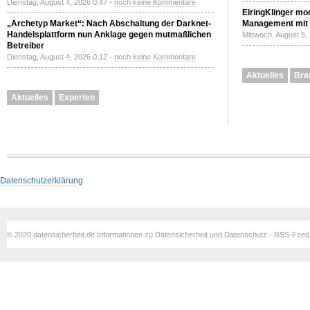
Dienstag, August 4, 2026 0:47 -
noch keine Kommentare
ElringKlinger mod
„Archetyp Market“: Nach Abschaltung der Darknet-
Management mit 
Handelsplattform nun Anklage gegen mutmaßlichen
Mittwoch, August 5,
Betreiber
Dienstag, August 4, 2026 0:12 -
noch keine Kommentare
Aktuelles
Bra
Aktuelles
Experten
Datenschutzerklärung
© 2020 datensicherheit.de Informationen zu Datensicherheit und Datenschutz - RSS-Fee