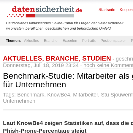
Startseite
Koopera
Deutschlands umfassendes Online-Portal für Fragen der Datensicherheit
im privaten, beruflichen, geschäftlichen und behördlichen Umfeld
Themen:
Aktuelles
Branche
Experten
Portraits
Positionspapier
P
AKTUELLES
,
BRANCHE
,
STUDIEN
- geschr
Donnerstag, Juli 18, 2019 23:34 -
noch keine Kommen
Benchmark-Studie: Mitarbeiter als 
für Unternehmen
Tags:
Benchmark
,
KnowBe4
,
Mitarbeiter
,
Stu Sjouwer
Unternehmen
Laut KnowBe4 zeigen Statistiken auf, dass die 
Phish-Prone-Percentage steigt