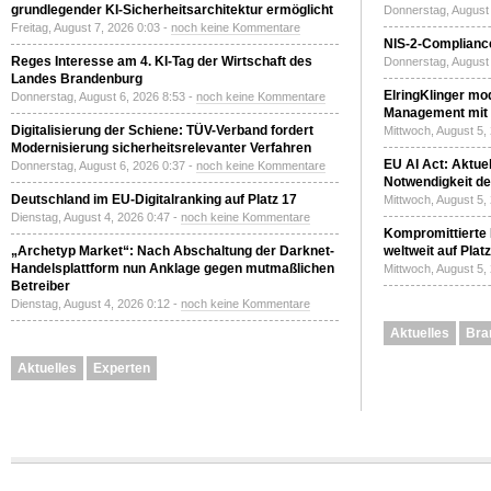
grundlegender KI-Sicherheitsarchitektur ermöglicht
Donnerstag, August 
Freitag, August 7, 2026 0:03 -
noch keine Kommentare
NIS-2-Compliance
Reges Interesse am 4. KI-Tag der Wirtschaft des
Donnerstag, August 
Landes Brandenburg
ElringKlinger mod
Donnerstag, August 6, 2026 8:53 -
noch keine Kommentare
Management mit 
Digitalisierung der Schiene: TÜV-Verband fordert
Mittwoch, August 5,
Modernisierung sicherheitsrelevanter Verfahren
EU AI Act: Aktuel
Donnerstag, August 6, 2026 0:37 -
noch keine Kommentare
Notwendigkeit de
Deutschland im EU-Digitalranking auf Platz 17
Mittwoch, August 5,
Dienstag, August 4, 2026 0:47 -
noch keine Kommentare
Kompromittierte
„Archetyp Market“: Nach Abschaltung der Darknet-
weltweit auf Plat
Handelsplattform nun Anklage gegen mutmaßlichen
Mittwoch, August 5,
Betreiber
Dienstag, August 4, 2026 0:12 -
noch keine Kommentare
Aktuelles
Bra
Aktuelles
Experten