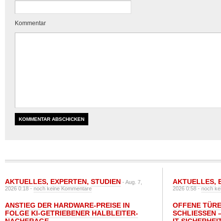
Kommentar
AKTUELLES
,
EXPERTEN
,
STUDIEN
AKTUELLES
,
- Aug. 7,
2026 0:18 -
noch keine Kommentare
2026 0:58 -
noch ke
ANSTIEG DER HARDWARE-PREISE IN
OFFENE TÜRE
FOLGE KI-GETRIEBENER HALBLEITER-
SCHLIESSEN –