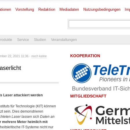
tionen
Vorstellung
Redaktion
Mediadaten
Nutzungsbedingungen
Im
rodukte
Service
Studien
Veranstaltungen
KOOPERATION
mber 22, 2021 11:36 -
noch keine
aserlicht
s Laser attackiert werden
MITGLIEDSCHAFT
stituts für Technologie (KIT) können
zt sein. Dies demonstrieren
chteten Laser lassen sich Daten an
r mehrere Meter heimlich mit
heitskritische IT-Systeme nicht nur