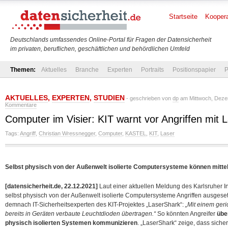
Startseite
Koopera
Deutschlands umfassendes Online-Portal für Fragen der Datensicherheit
im privaten, beruflichen, geschäftlichen und behördlichen Umfeld
Themen:
Aktuelles
Branche
Experten
Portraits
Positionspapier
P
AKTUELLES
,
EXPERTEN
,
STUDIEN
- geschrieben von
dp
am Mittwoch, Deze
Kommentare
Computer im Visier: KIT warnt vor Angriffen mit L
Tags:
Angriff
,
Christian Wressnegger
,
Computer
,
KASTEL
,
KIT
,
Laser
Selbst physisch von der Außenwelt isolierte Computersysteme können mittel
[datensicherheit.de, 22.12.2021]
Laut einer aktuellen Meldung des Karlsruher In
selbst physisch von der Außenwelt isolierte Computersysteme Angriffen ausgeset
demnach IT-Sicherheitsexperten des KIT-Projektes „LaserShark“:
„Mit einem geri
bereits in Geräten verbaute Leuchtdioden übertragen.“
So könnten Angreifer
übe
physisch isolierten Systemen kommunizieren
. „LaserShark“ zeige, dass sicher