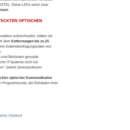
KASTEL. Diese LEDs seien zwar
etzen
.
TECKTEN OPTISCHEN
eaktion aufzeichneten, hätten sie
ch über
Entfernungen bis zu 25
 hohe Datenübertragungsraten von
e.
en und Behörden genutzte
ische IT-Systeme nicht nur
en“
, betont Juniorprofessor
eckter optischer Kommunikation
ten Programmcode, die Rohdaten ihrer
ems / Abstract