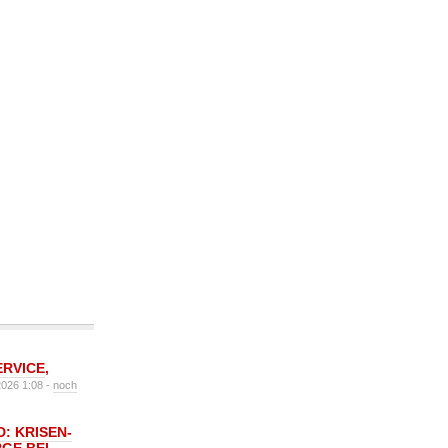
ERVICE
,
2026 1:08 -
noch
: KRISEN-