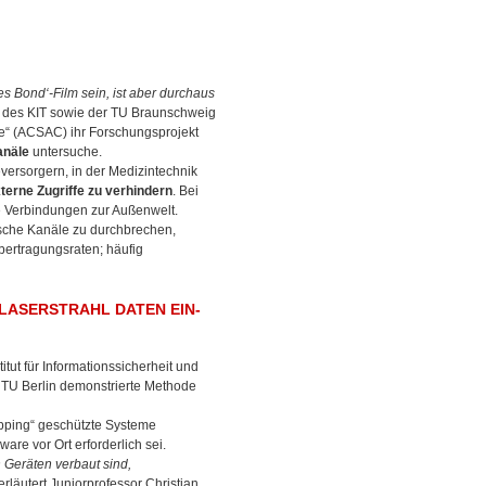
s Bond‘-Film sein, ist aber durchaus
 des KIT sowie der TU Braunschweig
ce“ (ACSAC) ihr Forschungsprojekt
anäle
untersuche.
versorgern, in der Medizintechnik
terne Zugriffe zu verhindern
. Bei
 Verbindungen zur Außenwelt.
ische Kanäle zu durchbrechen,
bertragungsraten; häufig
LASERSTRAHL DATEN EIN-
tut für Informationssicherheit und
 TU Berlin demonstrierte Methode
pping“ geschützte Systeme
re vor Ort erforderlich sei.
 Geräten verbaut sind,
 erläutert Juniorprofessor Christian