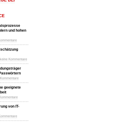
GE BEI
CE
katsprozesse
hlern und hohen
Kommentare
tschätzung
 keine Kommentare
idungsträger
 Passwörtern
e Kommentare
ne geeignete
beit
 Kommentare
ung von IT-
 Kommentare