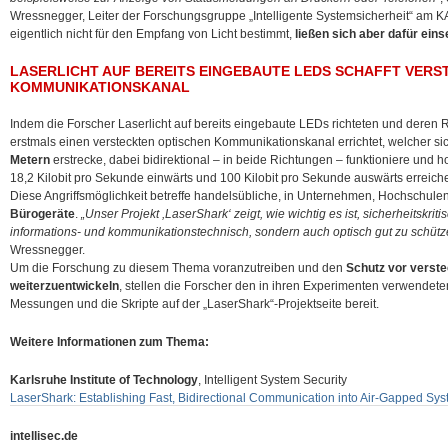
Wressnegger, Leiter der Forschungsgruppe „Intelligente Systemsicherheit“ am 
eigentlich nicht für den Empfang von Licht bestimmt,
ließen sich aber dafür eins
LASERLICHT AUF BEREITS EINGEBAUTE LEDS SCHAFFT VERS
KOMMUNIKATIONSKANAL
Indem die Forscher Laserlicht auf bereits eingebaute LEDs richteten und deren R
erstmals einen versteckten optischen Kommunikationskanal errichtet, welcher si
Metern
erstrecke, dabei bidirektional – in beide Richtungen – funktioniere und
18,2 Kilobit pro Sekunde einwärts und 100 Kilobit pro Sekunde auswärts erreich
Diese Angriffsmöglichkeit betreffe handelsübliche, in Unternehmen, Hochschul
Bürogeräte
.
„Unser Projekt ,LaserShark‘ zeigt, wie wichtig es ist, sicherheitskrit
informations- und kommunikationstechnisch, sondern auch optisch gut zu schütz
Wressnegger.
Um die Forschung zu diesem Thema voranzutreiben und den
Schutz vor verst
weiterzuentwickeln
, stellen die Forscher den in ihren Experimenten verwende
Messungen und die Skripte auf der „LaserShark“-Projektseite bereit.
Weitere Informationen zum Thema:
Karlsruhe Institute of Technology
, Intelligent System Security
LaserShark: Establishing Fast, Bidirectional Communication into Air-Gapped Syst
intellisec.de