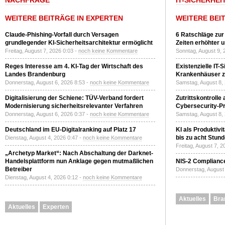
NACHFRAGE
T-SICHERHEI
WEITERE BEITRÄGE IN EXPERTEN
WEITERE BEI
Claude-Phishing-Vorfall durch Versagen
6 Ratschläge zur
grundlegender KI-Sicherheitsarchitektur ermöglicht
Zeiten erhöhter 
Freitag, August 7, 2026 0:03 -
noch keine Kommentare
Sonntag, August 9, 
Reges Interesse am 4. KI-Tag der Wirtschaft des
Existenzielle IT-
Landes Brandenburg
Krankenhäuser zu
Donnerstag, August 6, 2026 8:53 -
noch keine Kommentare
Samstag, August 8,
Digitalisierung der Schiene: TÜV-Verband fordert
Zutrittskontrolle
Modernisierung sicherheitsrelevanter Verfahren
Cybersecurity-Pri
Donnerstag, August 6, 2026 0:37 -
noch keine Kommentare
Samstag, August 8,
Deutschland im EU-Digitalranking auf Platz 17
KI als Produktivi
bis zu acht Stun
Dienstag, August 4, 2026 0:47 -
noch keine Kommentare
Freitag, August 7, 
„Archetyp Market“: Nach Abschaltung der Darknet-
Handelsplattform nun Anklage gegen mutmaßlichen
NIS-2 Compliance
Betreiber
Donnerstag, August 
Dienstag, August 4, 2026 0:12 -
noch keine Kommentare
Aktuelles
Bra
Aktuelles
Experten