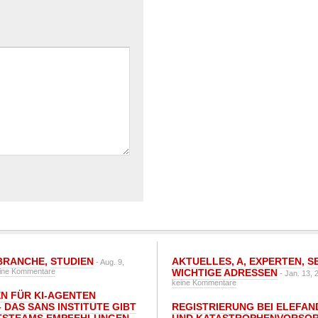
BRANCHE
,
STUDIEN
AKTUELLES
,
A
,
EXPERTEN
,
S
- Aug. 9,
ine Kommentare
WICHTIGE ADRESSEN
- Jan. 13, 
keine Kommentare
N FÜR KI-AGENTEN
 DAS SANS INSTITUTE GIBT I
REGISTRIERUNG BEI ELEFAND