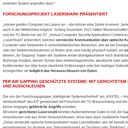
isoliertes System angreifen lässt.“
FORSCHUNGSPROJEKT LASERSHARK PRÄSENTIERT
„Hacker greifen Computer mit Lasern an – das könnte eine Szene in einem ,Jame
auch in der Wirklichkeit möglich.“
Anfang Dezember 2021 hätten Wissenschaftler
und der TU Berlin bei der 37. „Annual Computer Security Applications Conferen
„LaserShark“ präsentiert, welches
versteckte Kommunikation über optische K
Computer oder Netzwerke in sicherheitskritischen Bereichen, wie sie bei Energie
oder bei Verkehrsleitsystemen zu finden sind, sind häufig physisch isoliert, um
ex
diesem „Air Gapping“ haben die Systeme weder drahtgebundene noch drahtlose
Bisherige Ansätze, diesen Schutz über elektromagnetische, akustische oder opt
funktionierten nur über kurze räumliche Entfernungen oder bei niedrigen Datenü
ermöglichten sie
lediglich das Herausschleusen von Daten
.
PER AIR GAPPING GESCHÜTZTE SYSTEME: MIT GERICHTETEM 
UND AUSSCHLEUSEN
Die von der Forschungsgruppe „Intelligente Systemsicherheit“ am „KASTEL – Insti
Verlässlichkeit“ des KIT gemeinsam mit Forschern der TU Braunschweig und der
könne hingegen
gefährliche Angriffe
einleiten:
Mit einem
gerichteten Laserstrahl
könnten Außenstehende Daten in mit „Air Ga
einschleusen und aus ihnen herausschleusen, ohne dass dazu zusätzliche Hardwa
„Diese versteckte optische Kommunikation nutze Leuchtdioden, wie sie bereits in
beispielsweise zur Anzeige von Statusmeldungen an Druckern oder Telefonen“
,