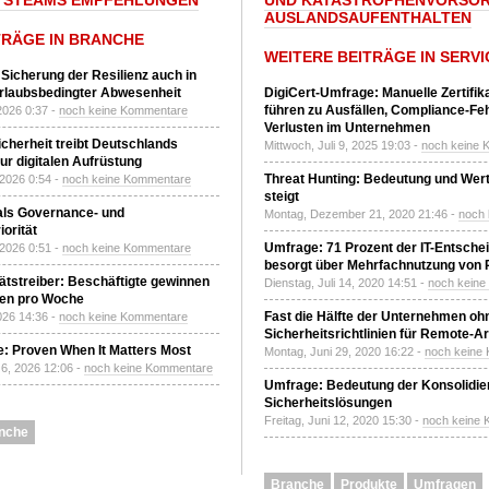
TSTEAMS EMPFEHLUNGEN
UND KATASTROPHENVORSOR
AUSLANDSAUFENTHALTEN
TRÄGE IN BRANCHE
WEITERE BEITRÄGE IN SERVI
 Sicherung der Resilienz auch in
urlaubsbedingter Abwesenheit
DigiCert-Umfrage: Manuelle Zertifi
führen zu Ausfällen, Compliance-Fe
2026 0:37 -
noch keine Kommentare
Verlusten im Unternehmen
Sicherheit treibt Deutschlands
Mittwoch, Juli 9, 2025 19:03 -
noch keine 
r digitalen Aufrüstung
Threat Hunting: Bedeutung und Wer
 2026 0:54 -
noch keine Kommentare
steigt
 als Governance- und
Montag, Dezember 21, 2020 21:46 -
noch
orität
Umfrage: 71 Prozent der IT-Entsche
 2026 0:51 -
noch keine Kommentare
besorgt über Mehrfachnutzung von
tätstreiber: Beschäftigte gewinnen
Dienstag, Juli 14, 2020 14:51 -
noch kein
den pro Woche
Fast die Hälfte der Unternehmen oh
2026 14:36 -
noch keine Kommentare
Sicherheitsrichtlinien für Remote-Ar
: Proven When It Matters Most
Montag, Juni 29, 2020 16:22 -
noch keine
6, 2026 12:06 -
noch keine Kommentare
Umfrage: Bedeutung der Konsolidier
Sicherheitslösungen
Freitag, Juni 12, 2020 15:30 -
noch keine
nche
Branche
Produkte
Umfragen