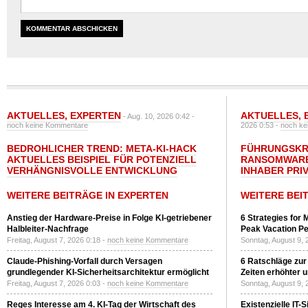
AKTUELLES
,
EXPERTEN
AKTUELLES
,
- Aug. 10, 2026 0:42 -
noch keine Kommentare
2026 0:53 -
noch ke
BEDROHLICHER TREND: META-KI-HACK
FÜHRUNGSKRÄ
AKTUELLES BEISPIEL FÜR POTENZIELL
RANSOMWARE
VERHÄNGNISVOLLE ENTWICKLUNG
INHABER PRI
WEITERE BEITRÄGE IN EXPERTEN
WEITERE BEI
Anstieg der Hardware-Preise in Folge KI-getriebener
6 Strategies for 
Halbleiter-Nachfrage
Peak Vacation Pe
Freitag, August 7, 2026 0:18 -
noch keine Kommentare
Sonntag, August 9, 
Claude-Phishing-Vorfall durch Versagen
6 Ratschläge zur
grundlegender KI-Sicherheitsarchitektur ermöglicht
Zeiten erhöhter 
Freitag, August 7, 2026 0:03 -
noch keine Kommentare
Sonntag, August 9, 
Reges Interesse am 4. KI-Tag der Wirtschaft des
Existenzielle IT-