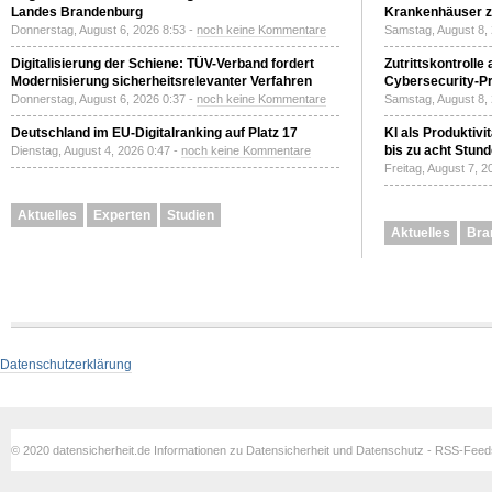
Landes Brandenburg
Krankenhäuser zu
Donnerstag, August 6, 2026 8:53 -
noch keine Kommentare
Samstag, August 8,
Digitalisierung der Schiene: TÜV-Verband fordert
Zutrittskontrolle
Modernisierung sicherheitsrelevanter Verfahren
Cybersecurity-Pri
Donnerstag, August 6, 2026 0:37 -
noch keine Kommentare
Samstag, August 8,
Deutschland im EU-Digitalranking auf Platz 17
KI als Produktivi
bis zu acht Stun
Dienstag, August 4, 2026 0:47 -
noch keine Kommentare
Freitag, August 7, 
Aktuelles
Experten
Studien
Aktuelles
Bra
Datenschutzerklärung
© 2020 datensicherheit.de Informationen zu Datensicherheit und Datenschutz - RSS-Fee