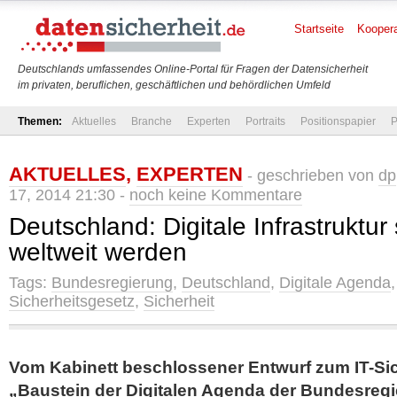
Startseite
Koopera
Deutschlands umfassendes Online-Portal für Fragen der Datensicherheit
im privaten, beruflichen, geschäftlichen und behördlichen Umfeld
Themen:
Aktuelles
Branche
Experten
Portraits
Positionspapier
P
AKTUELLES
,
EXPERTEN
- geschrieben von
dp
17, 2014 21:30 -
noch keine Kommentare
Deutschland: Digitale Infrastruktur 
weltweit werden
Tags:
Bundesregierung
,
Deutschland
,
Digitale Agenda
Sicherheitsgesetz
,
Sicherheit
Vom Kabinett beschlossener Entwurf zum IT-Sic
„Baustein der Digitalen Agenda der Bundesreg