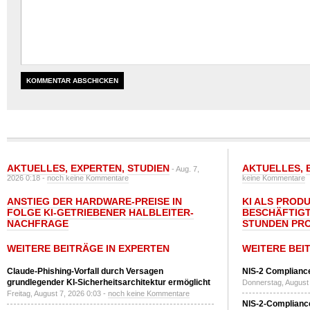
AKTUELLES
,
EXPERTEN
,
STUDIEN
AKTUELLES
,
- Aug. 7,
2026 0:18 -
noch keine Kommentare
keine Kommentare
ANSTIEG DER HARDWARE-PREISE IN
KI ALS PROD
FOLGE KI-GETRIEBENER HALBLEITER-
BESCHÄFTIGT
NACHFRAGE
STUNDEN PR
WEITERE BEITRÄGE IN EXPERTEN
WEITERE BEI
Claude-Phishing-Vorfall durch Versagen
NIS-2 Compliance
grundlegender KI-Sicherheitsarchitektur ermöglicht
Donnerstag, August 
Freitag, August 7, 2026 0:03 -
noch keine Kommentare
NIS-2-Compliance