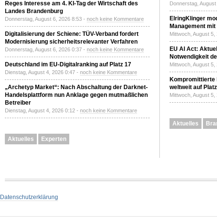
Reges Interesse am 4. KI-Tag der Wirtschaft des
Donnerstag, August 
Landes Brandenburg
ElringKlinger mod
Donnerstag, August 6, 2026 8:53 -
noch keine Kommentare
Management mit 
Digitalisierung der Schiene: TÜV-Verband fordert
Mittwoch, August 5,
Modernisierung sicherheitsrelevanter Verfahren
EU AI Act: Aktuel
Donnerstag, August 6, 2026 0:37 -
noch keine Kommentare
Notwendigkeit de
Deutschland im EU-Digitalranking auf Platz 17
Mittwoch, August 5,
Dienstag, August 4, 2026 0:47 -
noch keine Kommentare
Kompromittierte
„Archetyp Market“: Nach Abschaltung der Darknet-
weltweit auf Plat
Handelsplattform nun Anklage gegen mutmaßlichen
Mittwoch, August 5,
Betreiber
Dienstag, August 4, 2026 0:12 -
noch keine Kommentare
Aktuelles
Bra
Aktuelles
Experten
Datenschutzerklärung