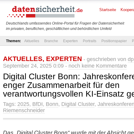
Startseite
Koopera
Deutschlands umfassendes Online-Portal für Fragen der Datensicherheit
im privaten, beruflichen, geschäftlichen und behördlichen Umfeld
Themen:
Aktuelles
Branche
Experten
Portraits
Positionspapier
P
AKTUELLES
,
EXPERTEN
- geschrieben von
dp
September 24, 2025 0:09 -
noch keine Kommentare
Digital Cluster Bonn: Jahreskonfe
enger Zusammenarbeit für den
verantwortungsvollen KI-Einsatz 
Tags:
2025
,
BfDI
,
Bonn
,
Digital Cluster
,
Jahreskonfere
Riemenschneider
Das „Digital Cluster Bonn“ wurde mit der Absicht 