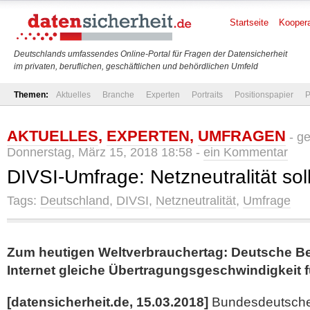
Startseite
Koopera
Deutschlands umfassendes Online-Portal für Fragen der Datensicherheit
im privaten, beruflichen, geschäftlichen und behördlichen Umfeld
Themen:
Aktuelles
Branche
Experten
Portraits
Positionspapier
P
AKTUELLES
,
EXPERTEN
,
UMFRAGEN
- g
Donnerstag, März 15, 2018 18:58 -
ein Kommentar
DIVSI-Umfrage: Netzneutralität sol
Tags:
Deutschland
,
DIVSI
,
Netzneutralität
,
Umfrage
Zum heutigen Weltverbrauchertag: Deutsche Be
Internet gleiche Übertragungsgeschwindigkeit fü
[datensicherheit.de, 15.03.2018]
Bundesdeutsche 