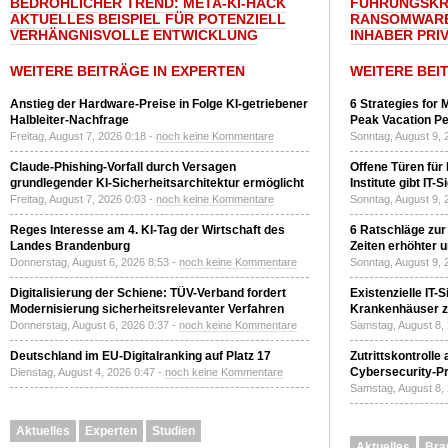
BEDROHLICHER TREND: META-KI-HACK
FÜHRUNGSKRÄ
AKTUELLES BEISPIEL FÜR POTENZIELL
RANSOMWARE
VERHÄNGNISVOLLE ENTWICKLUNG
INHABER PRI
WEITERE BEITRÄGE IN EXPERTEN
WEITERE BEI
Anstieg der Hardware-Preise in Folge KI-getriebener
6 Strategies for 
Halbleiter-Nachfrage
Peak Vacation Pe
Freitag, August 7, 2026 0:18 -
noch keine Kommentare
Sonntag, August 9, 
Claude-Phishing-Vorfall durch Versagen
Offene Türen für
grundlegender KI-Sicherheitsarchitektur ermöglicht
Institute gibt I
Freitag, August 7, 2026 0:03 -
noch keine Kommentare
Sonntag, August 9, 
Reges Interesse am 4. KI-Tag der Wirtschaft des
6 Ratschläge zur
Landes Brandenburg
Zeiten erhöhter 
Donnerstag, August 6, 2026 8:53 -
noch keine Kommentare
Sonntag, August 9, 
Digitalisierung der Schiene: TÜV-Verband fordert
Existenzielle IT-
Modernisierung sicherheitsrelevanter Verfahren
Krankenhäuser zu
Donnerstag, August 6, 2026 0:37 -
noch keine Kommentare
Samstag, August 8,
Deutschland im EU-Digitalranking auf Platz 17
Zutrittskontrolle
Cybersecurity-Pri
Dienstag, August 4, 2026 0:47 -
noch keine Kommentare
Samstag, August 8,
Aktuelles
Experten
Studien
Aktuelles
Bra