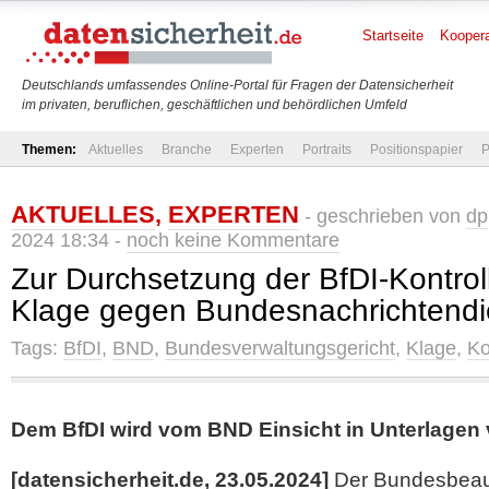
Startseite
Koopera
Deutschlands umfassendes Online-Portal für Fragen der Datensicherheit
im privaten, beruflichen, geschäftlichen und behördlichen Umfeld
Themen:
Aktuelles
Branche
Experten
Portraits
Positionspapier
P
AKTUELLES
,
EXPERTEN
- geschrieben von
dp
2024 18:34 -
noch keine Kommentare
Zur Durchsetzung der BfDI-Kontrol
Klage gegen Bundesnachrichtendi
Tags:
BfDI
,
BND
,
Bundesverwaltungsgericht
,
Klage
,
Ko
Dem BfDI wird vom BND Einsicht in Unterlagen 
[datensicherheit.de, 23.05.2024]
Der Bundesbeauf