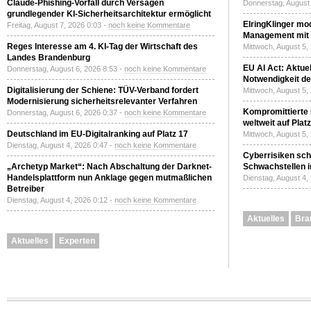
Claude-Phishing-Vorfall durch Versagen
Donnerstag, August 
grundlegender KI-Sicherheitsarchitektur ermöglicht
ElringKlinger mod
Freitag, August 7, 2026 0:03 -
noch keine Kommentare
Management mit 
Reges Interesse am 4. KI-Tag der Wirtschaft des
Mittwoch, August 5,
Landes Brandenburg
EU AI Act: Aktuel
Donnerstag, August 6, 2026 8:53 -
noch keine Kommentare
Notwendigkeit de
Digitalisierung der Schiene: TÜV-Verband fordert
Mittwoch, August 5,
Modernisierung sicherheitsrelevanter Verfahren
Kompromittierte
Donnerstag, August 6, 2026 0:37 -
noch keine Kommentare
weltweit auf Plat
Deutschland im EU-Digitalranking auf Platz 17
Mittwoch, August 5,
Dienstag, August 4, 2026 0:47 -
noch keine Kommentare
Cyberrisiken sch
„Archetyp Market“: Nach Abschaltung der Darknet-
Schwachstellen i
Handelsplattform nun Anklage gegen mutmaßlichen
Dienstag, August 4,
Betreiber
Dienstag, August 4, 2026 0:12 -
noch keine Kommentare
Aktuelles
Bra
Aktuelles
Experten