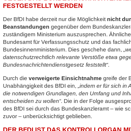
ESTGESTELLT WERDEN
Der BfDI habe derzeit nur die Möglichkeit
nicht du
Beanstandungen
gegenüber dem Bundeskanzlera
zuständigem Ministerium auszusprechen. Ähnliches
Bundesamt für Verfassungsschutz und das fachlic
Bundesinnenministerium. Dies geschehe dann,
„w
datenschutzrechtlich relevante Verstöße etwa geg
Bundesnachrichtendienstgesetz feststellt“
.
Durch die
verweigerte Einsichtnahme
greife der 
Unabhängigkeit des BfDI ein,
„indem er für sich in
die notwendigen Grundlagen, den Umfang und Inhal
entscheiden zu wollen“
. Die in der Folge ausges
des BfDI sei durch das Bundeskanzleramt – wie sc
zuvor – unberücksichtigt geblieben.
DER BFDI IST DAS KONTROLLORGAN MI