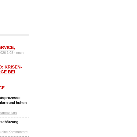
ERVICE
,
2026 1:08 -
noch
: KRISEN-
GE BEI
CE
katsprozesse
hlern und hohen
Kommentare
tschätzung
 keine Kommentare