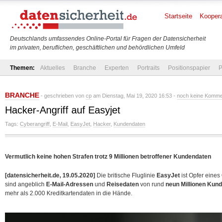
Startseite
Koopera
Deutschlands umfassendes Online-Portal für Fragen der Datensicherheit
im privaten, beruflichen, geschäftlichen und behördlichen Umfeld
Themen:
Aktuelles
Branche
Experten
Portraits
Positionspapier
P
BRANCHE
- geschrieben von
cp
am Dienstag, Mai 19, 2020 16:53 -
noch keine Komme
Hacker-Angriff auf Easyjet
Tags:
Cyberangriff
,
E-Mail
,
EasyJet
,
Hacker
,
Kundendaten
Vermutlich keine hohen Strafen trotz 9 Millionen betroffener Kundendaten
[datensicherheit.de, 19.05.2020]
Die britische Fluglinie
EasyJet
ist Opfer eines
sind angeblich
E-Mail-Adressen
und
Reisedaten
von rund
neun Millionen Kun
mehr als 2.000 Kreditkartendaten in die
Hände.