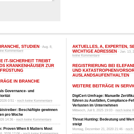
BRANCHE
,
STUDIEN
AKTUELLES
,
A
,
EXPERTEN
,
S
- Aug. 8,
ine Kommentare
WICHTIGE ADRESSEN
- Jan. 13, 
keine Kommentare
E IT-SICHERHEIT TREIBT
DS KRANKENHÄUSER ZUR
REGISTRIERUNG BEI ELEFAND
UFRÜSTUNG
UND KATASTROPHENVORSOR
AUSLANDSAUFENTHALTEN
TRÄGE IN BRANCHE
WEITERE BEITRÄGE IN SERVI
 als Governance- und
orität
DigiCert-Umfrage: Manuelle Zertifi
führen zu Ausfällen, Compliance-Fe
 2026 0:51 -
noch keine Kommentare
Verlusten im Unternehmen
tätstreiber: Beschäftigte gewinnen
Mittwoch, Juli 9, 2025 19:03 -
noch keine 
den pro Woche
Threat Hunting: Bedeutung und Wer
2026 14:36 -
noch keine Kommentare
steigt
: Proven When It Matters Most
Montag, Dezember 21, 2020 21:46 -
noch
6, 2026 12:06 -
noch keine Kommentare