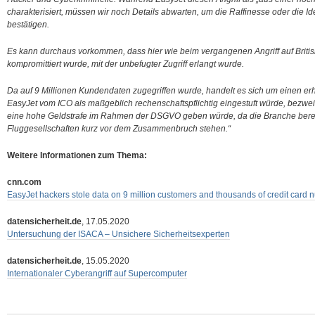
charakterisiert, müssen wir noch Details abwarten, um die Raffinesse oder die Ide
bestätigen.
Es kann durchaus vorkommen, dass hier wie beim vergangenen Angriff auf Brit
kompromittiert wurde, mit der unbefugter Zugriff erlangt wurde.
Da auf 9 Millionen Kundendaten zugegriffen wurde, handelt es sich um einen er
EasyJet vom ICO als maßgeblich rechenschaftspflichtig eingestuft würde, bezweif
eine hohe Geldstrafe im Rahmen der DSGVO geben würde, da die Branche bereit
Fluggesellschaften kurz vor dem Zusammenbruch stehen.“
Weitere Informationen zum Thema:
cnn.com
EasyJet hackers stole data on 9 million customers and thousands of credit card
datensicherheit.de
, 17.05.2020
Untersuchung der ISACA – Unsichere Sicherheitsexperten
datensicherheit.de
, 15.05.2020
Internationaler Cyberangriff auf Supercomputer