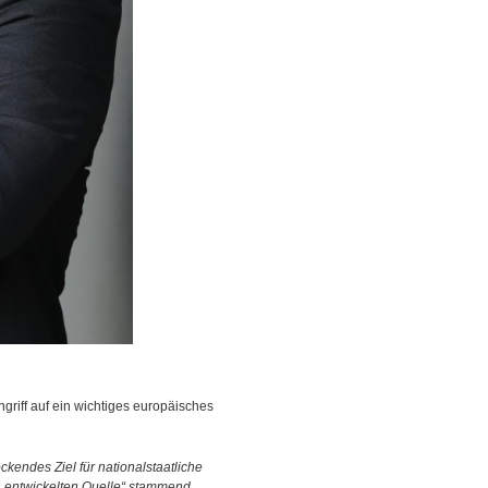
riff auf ein wichtiges europäisches
lockendes Ziel für nationalstaatliche
h entwickelten Quelle“ stammend