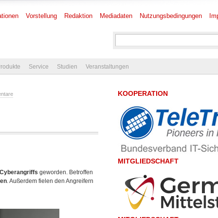
tionen
Vorstellung
Redaktion
Mediadaten
Nutzungsbedingungen
Im
rodukte
Service
Studien
Veranstaltungen
KOOPERATION
ntare
MITGLIEDSCHAFT
Cyberangriffs
geworden. Betroffen
den
. Außerdem fielen den Angreifern