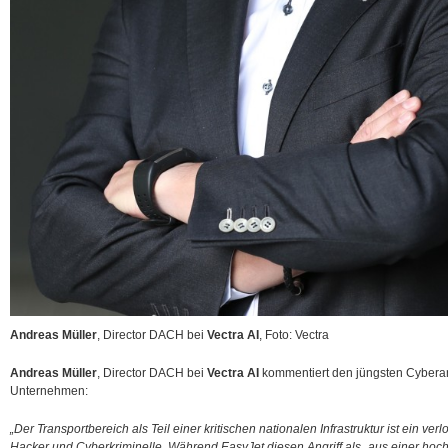
Andreas Müller
, Director DACH bei
Vectra AI
, Foto: Vectra
Andreas Müller
, Director DACH bei
Vectra AI
kommentiert den jüngsten Cyberang
Unternehmen:
„Der Transportbereich als Teil einer kritischen nationalen Infrastruktur ist ein ver
Hacker und Cyberkriminelle. Während EasyJet diesen Angriff als „aus einer hoc