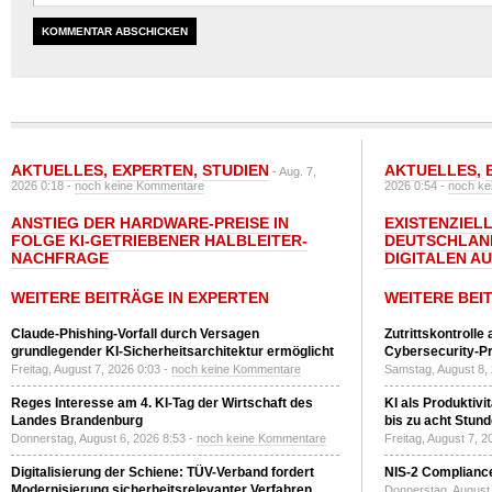
AKTUELLES
,
EXPERTEN
,
STUDIEN
AKTUELLES
,
- Aug. 7,
2026 0:18 -
noch keine Kommentare
2026 0:54 -
noch ke
ANSTIEG DER HARDWARE-PREISE IN
EXISTENZIELL
FOLGE KI-GETRIEBENER HALBLEITER-
DEUTSCHLAN
NACHFRAGE
DIGITALEN A
WEITERE BEITRÄGE IN EXPERTEN
WEITERE BEI
Claude-Phishing-Vorfall durch Versagen
Zutrittskontrolle
grundlegender KI-Sicherheitsarchitektur ermöglicht
Cybersecurity-Pri
Freitag, August 7, 2026 0:03 -
noch keine Kommentare
Samstag, August 8,
Reges Interesse am 4. KI-Tag der Wirtschaft des
KI als Produktivi
Landes Brandenburg
bis zu acht Stun
Donnerstag, August 6, 2026 8:53 -
noch keine Kommentare
Freitag, August 7, 
Digitalisierung der Schiene: TÜV-Verband fordert
NIS-2 Compliance
Modernisierung sicherheitsrelevanter Verfahren
Donnerstag, August 