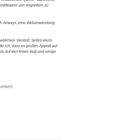
ntifikation von Angreifern zu
ish Airways, eine Webanwendung
heblichen Verstoß. Selbst wenn
le ich, dass es großen Appetit auf
s auf den Knien liegt und einige
 numbers