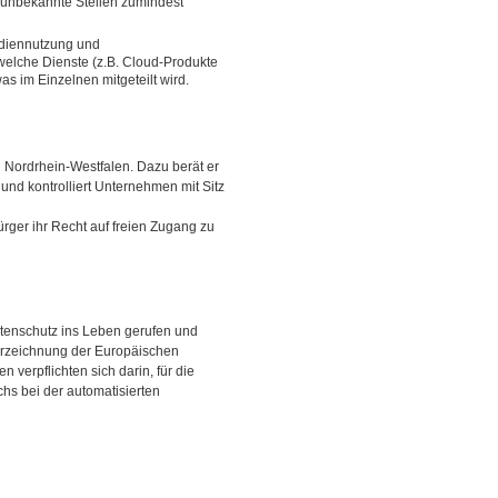
h unbekannte Stellen zumindest
ediennutzung und
welche Dienste (z.B. Cloud-Produkte
s im Einzelnen mitgeteilt wird.
n Nordrhein-Westfalen. Dazu berät er
und kontrolliert Unternehmen mit Sitz
ger ihr Recht auf freien Zugang zu
tenschutz ins Leben gerufen und
terzeichnung der Europäischen
verpflichten sich darin, für die
hs bei der automatisierten