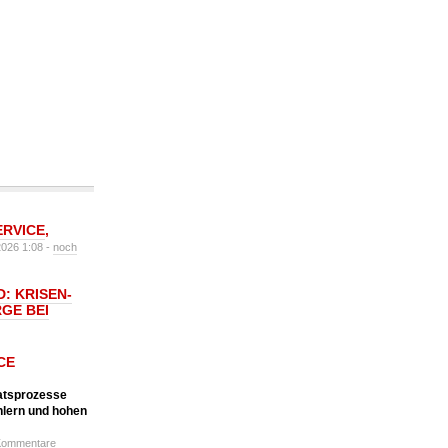
ERVICE
,
2026 1:08 -
noch
: KRISEN-
GE BEI
CE
katsprozesse
hlern und hohen
Kommentare