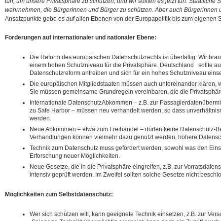
tun, um unsere Privatsphäre zu schützen, und wir sollten es jetzt tun. Staatliche
wahrnehmen, die Bürgerinnen und Bürger zu schützen. Aber auch Bürgerinnen u
Ansatzpunkte gebe es auf allen Ebenen von der Europapolitik bis zum eigenen
Forderungen auf internationaler und nationaler Ebene:
Die Reform des europäischen Datenschutzrechts ist überfällig. Wir b
einem hohen Schutzniveau für die Privatsphäre. Deutschland sollte a
Datenschutzreform antreiben und sich für ein hohes Schutzniveau eins
Die europäischen Mitgliedstaaten müssen auch untereinander klären, 
Sie müssen gemeinsame Grundregeln vereinbaren, die die Privatsphä
Internationale DatenschutzAbkommen – z.B. zur Passagierdatenübermi
zu Safe Harbor – müssen neu verhandelt werden, so dass unverhältni
werden.
Neue Abkommen – etwa zum Freihandel – dürfen keine Datenschutz-B
Verhandlungen können vielmehr dazu genutzt werden, höhere Datensc
Technik zum Datenschutz muss gefördert werden, sowohl was den Einsat
Erforschung neuer Möglichkeiten.
Neue Gesetze, die in die Privatsphäre eingreifen, z.B. zur Vorratsdat
intensiv geprüft werden. Im Zweifel sollten solche Gesetze nicht besch
Möglichkeiten zum Selbstdatenschutz:
Wer sich schützen will, kann geeignete Technik einsetzen, z.B. zur Ver