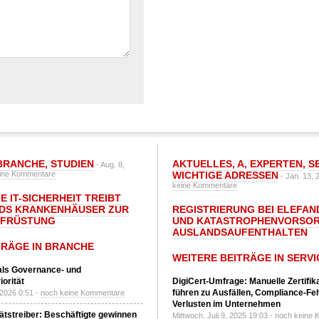
BRANCHE
,
STUDIEN
AKTUELLES
,
A
,
EXPERTEN
,
S
- Aug. 8,
ine Kommentare
WICHTIGE ADRESSEN
- Jan. 13, 
keine Kommentare
E IT-SICHERHEIT TREIBT
DS KRANKENHÄUSER ZUR
REGISTRIERUNG BEI ELEFAND
UFRÜSTUNG
UND KATASTROPHENVORSOR
AUSLANDSAUFENTHALTEN
TRÄGE IN BRANCHE
WEITERE BEITRÄGE IN SERVI
 als Governance- und
orität
DigiCert-Umfrage: Manuelle Zertifi
führen zu Ausfällen, Compliance-Fe
 2026 0:51 -
noch keine Kommentare
Verlusten im Unternehmen
tätstreiber: Beschäftigte gewinnen
Mittwoch, Juli 9, 2025 19:03 -
noch keine 