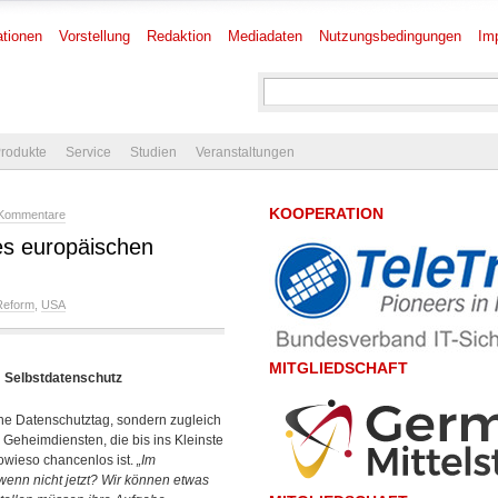
tionen
Vorstellung
Redaktion
Mediadaten
Nutzungsbedingungen
Im
rodukte
Service
Studien
Veranstaltungen
KOOPERATION
 Kommentare
s europäischen
Reform
,
USA
MITGLIEDSCHAFT
m Selbstdatenschutz
che Datenschutztag, sondern zugleich
 Geheimdiensten, die bis ins Kleinste
owieso chancenlos ist.
„Im
wenn nicht jetzt? Wir können etwas