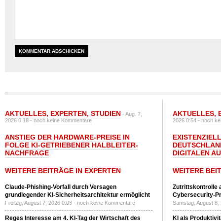
AKTUELLES
,
EXPERTEN
,
STUDIEN
AKTUELLES
,
- Aug. 7,
2026 0:18 -
noch keine Kommentare
2026 0:54 -
noch ke
ANSTIEG DER HARDWARE-PREISE IN
EXISTENZIELL
FOLGE KI-GETRIEBENER HALBLEITER-
DEUTSCHLAN
NACHFRAGE
DIGITALEN A
WEITERE BEITRÄGE IN EXPERTEN
WEITERE BEI
Claude-Phishing-Vorfall durch Versagen
Zutrittskontrolle
grundlegender KI-Sicherheitsarchitektur ermöglicht
Cybersecurity-Pri
Freitag, August 7, 2026 0:03 -
noch keine Kommentare
Samstag, August 8,
Reges Interesse am 4. KI-Tag der Wirtschaft des
KI als Produktivi