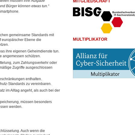
 Stellen müssen ihre Aufgabe
MITGLIEDSCHAFT
nd Bürger können etwas tun.“
 Smartphone.
rauchen gemeinsame Standards mit
MULTIPLIKATOR
uf europäischer Ebene die
etzen.
was ihre eigenen Geheimdienste tun.
re angemessen schützen.
ttelung, zum Zahlungsverkehr oder
smäßige Zugriffe ausgeschlossen
eschränkungen enthalten.
hutz-Standards zu vereinbaren.
z im Alltag angeht, als auch bei der
enspeicherung, müssen besonders
lossen werden.
schlüsselung. Auch wenn die