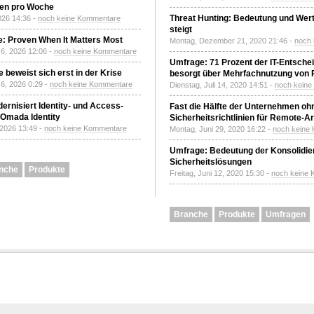
den pro Woche
Threat Hunting: Bedeutung und Wer
2026 14:36 -
noch keine Kommentare
steigt
: Proven When It Matters Most
Montag, Dezember 21, 2020 21:46 -
noch
6, 2026 12:06 -
noch keine Kommentare
Umfrage: 71 Prozent der IT-Entsche
 beweist sich erst in der Krise
besorgt über Mehrfachnutzung von
6, 2026 0:29 -
noch keine Kommentare
Dienstag, Juli 14, 2020 14:51 -
noch kein
ernisiert Identity- und Access-
Fast die Hälfte der Unternehmen oh
Omada Identity
Sicherheitsrichtlinien für Remote-Ar
 2026 13:49 -
noch keine Kommentare
Montag, Juni 29, 2020 16:22 -
noch keine
Umfrage: Bedeutung der Konsolidier
Sicherheitslösungen
nche
Produkte
Freitag, Juni 12, 2020 15:30 -
noch keine
Branche
Produkte
Umfragen