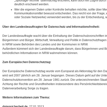
„Spionage-Technik“ übermächtig erscheint, kann doch ein Zugriff durc
deutlich erschwert werden.
Wer die eigenen Daten unter Kontrolle behalten möchte, sollte über M
Kommunikationsmittel bewusst entscheiden. Das reicht von der Frage, 
oder Soziale Netzwerke) verwendet werden, bis zu der Entscheidung, wa
Über den Landesbeauftragten für Datenschutz und Informationsfreiheit:
Der Landesbeauftragte wacht über die Einhaltung der Datenschutzvorschriften i
Bürgerinnen und Bürger, Wirtschaft, Verwaltung und Politik in Datenschutzfragen 
in NRW sowie Behörden des Landes und der Kommunen in NRW.
Außerdem kümmert sich der Landesbeauftragte darum, dass Bürgerinnen und Bür
behördlichen Informationen in NRW wahrnehmen können.
Zum Europäischen Datenschutztag:
Der Europäische Datenschutztag wurde vom Europarat als Aktionstag für den Da
wird seit 2007 jährlich am 28. Januar begangen. Dieses Datum geht auf die Un
Datenschutzkonvention am 28. Januar 1981 zurück. Die unterzeichnenden Staaten 
Achtung der Rechte und Grundfreiheiten insbesondere des Persönlichkeitsbereic
Datenverarbeitung Sorge zu tragen.
Weitere Informationen zum Thema:
datensicherheit.de
, 27.01.2013