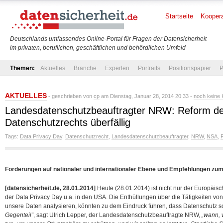
Startseite
Koopera
Deutschlands umfassendes Online-Portal für Fragen der Datensicherheit
im privaten, beruflichen, geschäftlichen und behördlichen Umfeld
Themen:
Aktuelles
Branche
Experten
Portraits
Positionspapier
P
AKTUELLES
- geschrieben von
cp
am Dienstag, Januar 28, 2014 20:33 -
noch keine
Landesdatenschutzbeauftragter NRW: Reform de
Datenschutzrechts überfällig
Tags:
Data Privacy Day
,
Datenschutzrecht
,
Landesdatenschutzbeauftragter
,
NRW
,
NSA
,
Forderungen auf nationaler und internationaler Ebene und Empfehlungen zu
[datensicherheit.de, 28.01.2014]
Heute (28.01.2014) ist nicht nur der Europäis
der Data Privacy Day u.a. in den USA. Die Enthüllungen über die Tätigkeiten von
unsere Daten analysieren, könnten zu dem Eindruck führen, dass Datenschutz s
Gegenteil“
, sagt Ulrich Lepper, der Landesdatenschutzbeauftragte NRW,
„wann, 