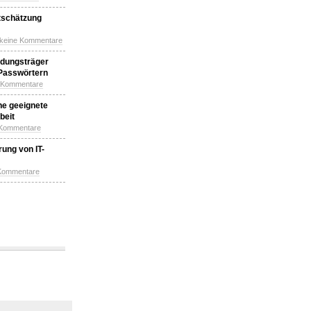
tschätzung
 keine Kommentare
idungsträger
 Passwörtern
e Kommentare
ne geeignete
beit
 Kommentare
ung von IT-
 Kommentare