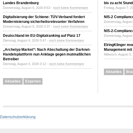
Landes Brandenburg
bis zu acht Stun
Donnerstag, August 6, 2026 8:53 -
noch keine Kommentare
Freitag, August 7, 
Digitalisierung der Schiene: TÜV-Verband fordert
NIS-2 Compliance
Modernisierung sicherheitsrelevanter Verfahren
Donnerstag, August 
Donnerstag, August 6, 2026 0:37 -
noch keine Kommentare
NIS-2-Compliance
Deutschland im EU-Digitalranking auf Platz 17
Donnerstag, August 
Dienstag, August 4, 2026 0:47 -
noch keine Kommentare
ElringKlinger mod
„Archetyp Market“: Nach Abschaltung der Darknet-
Management mit 
Handelsplattform nun Anklage gegen mutmaßlichen
Mittwoch, August 5,
Betreiber
Dienstag, August 4, 2026 0:12 -
noch keine Kommentare
Aktuelles
Bra
Aktuelles
Experten
Datenschutzerklärung