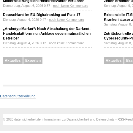
Modernisierung sicherheitsrelevanter Verfahren
Zeiten erhöhter 
Donnerstag, August 6, 2026 0:37 -
noch keine Kommentare
Sonntag, August 9, 
Deutschland im EU-Digitalranking auf Platz 17
Existenzielle IT-
Krankenhäuser zu
Dienstag, August 4, 2026 0:47 -
noch keine Kommentare
Samstag, August 8,
„Archetyp Market“: Nach Abschaltung der Darknet-
Handelsplattform nun Anklage gegen mutmaßlichen
Zutrittskontrolle
Betreiber
Cybersecurity-Pri
Dienstag, August 4, 2026 0:12 -
noch keine Kommentare
Samstag, August 8,
Aktuelles
Experten
Aktuelles
Bra
Datenschutzerklärung
© 2020 datensicherheit.de Informationen zu Datensicherheit und Datenschutz - RSS-Fee