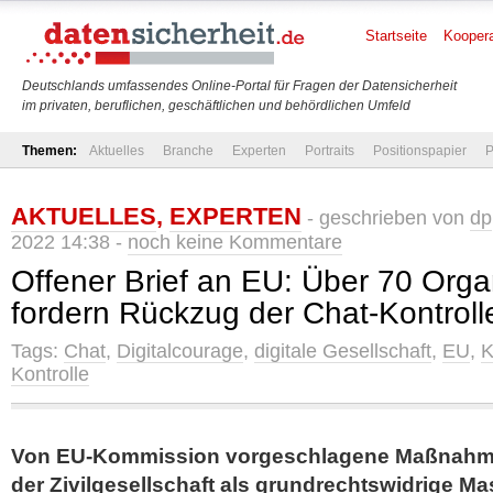
Startseite
Koopera
Deutschlands umfassendes Online-Portal für Fragen der Datensicherheit
im privaten, beruflichen, geschäftlichen und behördlichen Umfeld
Themen:
Aktuelles
Branche
Experten
Portraits
Positionspapier
P
AKTUELLES
,
EXPERTEN
- geschrieben von
dp
2022 14:38 -
noch keine Kommentare
Offener Brief an EU: Über 70 Orga
fordern Rückzug der Chat-Kontroll
Tags:
Chat
,
Digitalcourage
,
digitale Gesellschaft
,
EU
,
K
Kontrolle
Von EU-Kommission vorgeschlagene Maßnahme
der Zivilgesellschaft als grundrechtswidrige