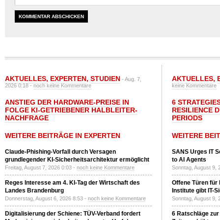
AKTUELLES
,
EXPERTEN
,
STUDIEN
AKTUELLES
,
- Aug. 7,
2026 0:18 -
noch keine Kommentare
keine Kommentare
ANSTIEG DER HARDWARE-PREISE IN
6 STRATEGIE
FOLGE KI-GETRIEBENER HALBLEITER-
RESILIENCE 
NACHFRAGE
PERIODS
WEITERE BEITRÄGE IN EXPERTEN
WEITERE BEI
Claude-Phishing-Vorfall durch Versagen
SANS Urges IT S
grundlegender KI-Sicherheitsarchitektur ermöglicht
to AI Agents
Freitag, August 7, 2026 0:03 -
noch keine Kommentare
Sonntag, August 9, 
Reges Interesse am 4. KI-Tag der Wirtschaft des
Offene Türen für
Landes Brandenburg
Institute gibt I
Donnerstag, August 6, 2026 8:53 -
noch keine Kommentare
Sonntag, August 9, 
Digitalisierung der Schiene: TÜV-Verband fordert
6 Ratschläge zur