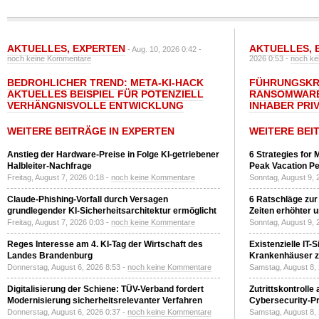
AKTUELLES
,
EXPERTEN
AKTUELLES
,
- Aug. 10, 2026 0:42 -
noch keine Kommentare
2026 0:53 -
noch ke
BEDROHLICHER TREND: META-KI-HACK
FÜHRUNGSKRÄ
AKTUELLES BEISPIEL FÜR POTENZIELL
RANSOMWARE
VERHÄNGNISVOLLE ENTWICKLUNG
INHABER PRI
WEITERE BEITRÄGE IN EXPERTEN
WEITERE BEI
Anstieg der Hardware-Preise in Folge KI-getriebener
6 Strategies for 
Halbleiter-Nachfrage
Peak Vacation Pe
Freitag, August 7, 2026 0:18 -
noch keine Kommentare
Sonntag, August 9, 
Claude-Phishing-Vorfall durch Versagen
6 Ratschläge zur
grundlegender KI-Sicherheitsarchitektur ermöglicht
Zeiten erhöhter 
Freitag, August 7, 2026 0:03 -
noch keine Kommentare
Sonntag, August 9, 
Reges Interesse am 4. KI-Tag der Wirtschaft des
Existenzielle IT-
Landes Brandenburg
Krankenhäuser zu
Donnerstag, August 6, 2026 8:53 -
noch keine Kommentare
Samstag, August 8,
Digitalisierung der Schiene: TÜV-Verband fordert
Zutrittskontrolle
Modernisierung sicherheitsrelevanter Verfahren
Cybersecurity-Pri
Donnerstag, August 6, 2026 0:37 -
noch keine Kommentare
Samstag, August 8,