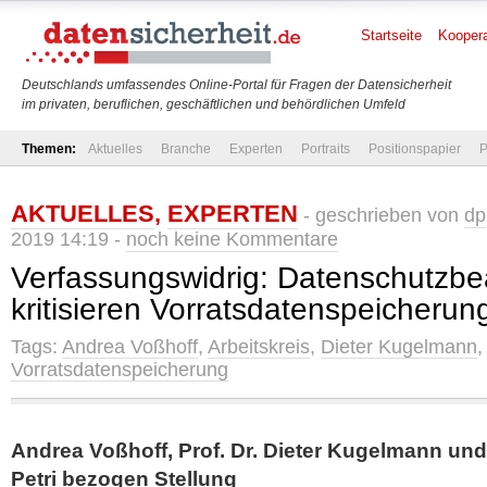
Startseite
Koopera
Deutschlands umfassendes Online-Portal für Fragen der Datensicherheit
im privaten, beruflichen, geschäftlichen und behördlichen Umfeld
Themen:
Aktuelles
Branche
Experten
Portraits
Positionspapier
P
AKTUELLES
,
EXPERTEN
- geschrieben von
dp
2019 14:19 -
noch keine Kommentare
Verfassungswidrig: Datenschutzbe
kritisieren Vorratsdatenspeicherun
Tags:
Andrea Voßhoff
,
Arbeitskreis
,
Dieter Kugelmann
Vorratsdatenspeicherung
Andrea Voßhoff, Prof. Dr. Dieter Kugelmann und
Petri bezogen Stellung