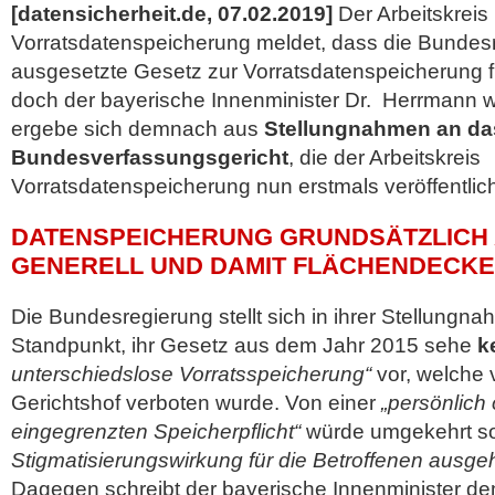
[datensicherheit.de, 07.02.2019]
Der Arbeitskreis
Vorratsdatenspeicherung meldet, dass die Bundes
ausgesetzte Gesetz zur Vorratsdatenspeicherung f
doch der bayerische Innenminister Dr. Herrmann w
ergebe sich demnach aus
Stellungnahmen an da
Bundesverfassungsgericht
, die
der Arbeitskreis
Vorratsdatenspeicherung nun erstmals veröffentlich
DATENSPEICHERUNG GRUNDSÄTZLICH 
GENERELL UND DAMIT FLÄCHENDECK
Die Bundesregierung stellt sich in ihrer Stellungn
Standpunkt, ihr Gesetz aus dem Jahr 2015 sehe
k
unterschiedslose Vorratsspeicherung“
vor, welche
Gerichtshof verboten wurde. Von einer
„persönlich
eingegrenzten Speicherpflicht“
würde umgekehrt s
Stigmatisierungswirkung für die Betroffenen ausge
Dagegen schreibt der bayerische Innenminister d