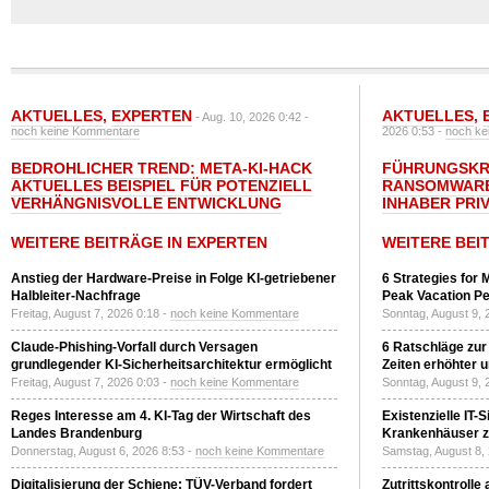
AKTUELLES
,
EXPERTEN
AKTUELLES
,
- Aug. 10, 2026 0:42 -
noch keine Kommentare
2026 0:53 -
noch ke
BEDROHLICHER TREND: META-KI-HACK
FÜHRUNGSKRÄ
AKTUELLES BEISPIEL FÜR POTENZIELL
RANSOMWARE
VERHÄNGNISVOLLE ENTWICKLUNG
INHABER PRI
WEITERE BEITRÄGE IN EXPERTEN
WEITERE BEI
Anstieg der Hardware-Preise in Folge KI-getriebener
6 Strategies for 
Halbleiter-Nachfrage
Peak Vacation Pe
Freitag, August 7, 2026 0:18 -
noch keine Kommentare
Sonntag, August 9, 
Claude-Phishing-Vorfall durch Versagen
6 Ratschläge zur
grundlegender KI-Sicherheitsarchitektur ermöglicht
Zeiten erhöhter 
Freitag, August 7, 2026 0:03 -
noch keine Kommentare
Sonntag, August 9, 
Reges Interesse am 4. KI-Tag der Wirtschaft des
Existenzielle IT-
Landes Brandenburg
Krankenhäuser zu
Donnerstag, August 6, 2026 8:53 -
noch keine Kommentare
Samstag, August 8,
Digitalisierung der Schiene: TÜV-Verband fordert
Zutrittskontrolle