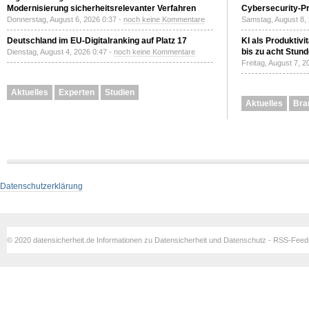
Modernisierung sicherheitsrelevanter Verfahren
Cybersecurity-Pri
Donnerstag, August 6, 2026 0:37 -
noch keine Kommentare
Samstag, August 8,
Deutschland im EU-Digitalranking auf Platz 17
KI als Produktivi
bis zu acht Stun
Dienstag, August 4, 2026 0:47 -
noch keine Kommentare
Freitag, August 7, 
Aktuelles
Experten
Studien
Aktuelles
Bra
Datenschutzerklärung
© 2020 datensicherheit.de Informationen zu Datensicherheit und Datenschutz - RSS-Fee