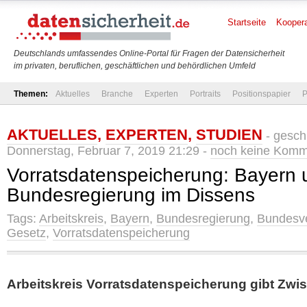
Startseite
Koopera
Deutschlands umfassendes Online-Portal für Fragen der Datensicherheit
im privaten, beruflichen, geschäftlichen und behördlichen Umfeld
Themen:
Aktuelles
Branche
Experten
Portraits
Positionspapier
P
AKTUELLES
,
EXPERTEN
,
STUDIEN
- gesch
Donnerstag, Februar 7, 2019 21:29 -
noch keine Komm
Vorratsdatenspeicherung: Bayern 
Bundesregierung im Dissens
Tags:
Arbeitskreis
,
Bayern
,
Bundesregierung
,
Bundesve
Gesetz
,
Vorratsdatenspeicherung
Arbeitskreis Vorratsdatenspeicherung gibt Zwi