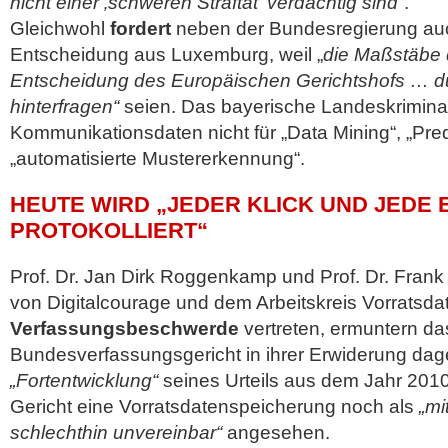
nicht einer ‚schweren Straftat‘ verdächtig sind“
.
Gleichwohl
fordert
neben der Bundesregierung auc
Entscheidung aus Luxemburg, weil „
die Maßstäbe d
Entscheidung des Europäischen Gerichtshofs … d
hinterfragen“
seien. Das bayerische Landeskrimin
Kommunikationsdaten nicht für „Data Mining“, „Pred
„automatisierte Mustererkennung“.
HEUTE WIRD „JEDER KLICK UND JEDE 
PROTOKOLLIERT“
Prof. Dr. Jan Dirk Roggenkamp und Prof. Dr. Frank 
von Digitalcourage und dem Arbeitskreis Vorratsdat
Verfassungsbeschwerde
vertreten, ermuntern da
Bundesverfassungsgericht in ihrer Erwiderung dag
„Fortentwicklung“
seines Urteils aus dem Jahr 201
Gericht eine Vorratsdatenspeicherung noch als
„mi
schlechthin unvereinbar“
angesehen.