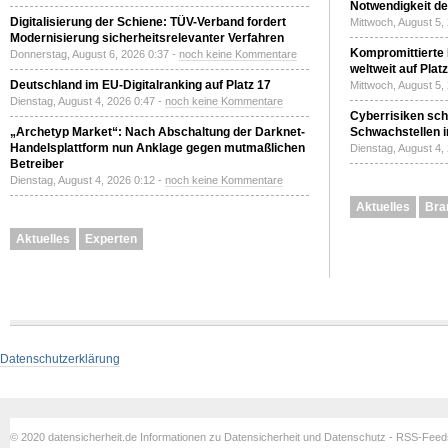
Notwendigkeit de
Digitalisierung der Schiene: TÜV-Verband fordert
Mittwoch, August 5,
Modernisierung sicherheitsrelevanter Verfahren
Kompromittierte
Donnerstag, August 6, 2026 0:37 -
noch keine Kommentare
weltweit auf Plat
Deutschland im EU-Digitalranking auf Platz 17
Mittwoch, August 5,
Dienstag, August 4, 2026 0:47 -
noch keine Kommentare
Cyberrisiken sch
„Archetyp Market“: Nach Abschaltung der Darknet-
Schwachstellen i
Handelsplattform nun Anklage gegen mutmaßlichen
Dienstag, August 4,
Betreiber
Dienstag, August 4, 2026 0:12 -
noch keine Kommentare
Aktuelles
Bra
Aktuelles
Experten
Datenschutzerklärung
© 2020 datensicherheit.de Informationen zu Datensicherheit und Datenschutz - RSS-Fee