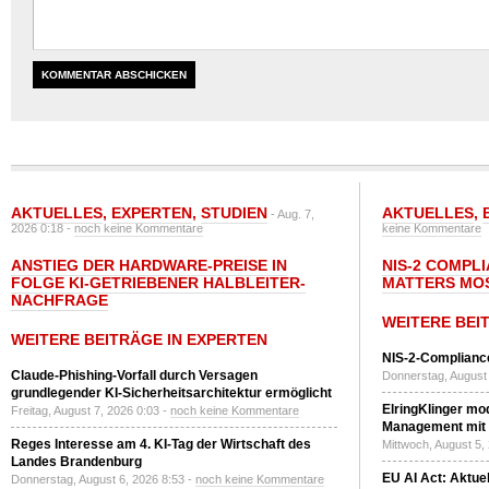
AKTUELLES
,
EXPERTEN
,
STUDIEN
AKTUELLES
,
- Aug. 7,
2026 0:18 -
noch keine Kommentare
keine Kommentare
ANSTIEG DER HARDWARE-PREISE IN
NIS-2 COMPL
FOLGE KI-GETRIEBENER HALBLEITER-
MATTERS MO
NACHFRAGE
WEITERE BEI
WEITERE BEITRÄGE IN EXPERTEN
NIS-2-Compliance
Claude-Phishing-Vorfall durch Versagen
Donnerstag, August 
grundlegender KI-Sicherheitsarchitektur ermöglicht
ElringKlinger mod
Freitag, August 7, 2026 0:03 -
noch keine Kommentare
Management mit 
Reges Interesse am 4. KI-Tag der Wirtschaft des
Mittwoch, August 5,
Landes Brandenburg
EU AI Act: Aktuel
Donnerstag, August 6, 2026 8:53 -
noch keine Kommentare