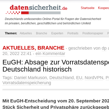
Startseite
Koopera
Deutschlands umfassendes Online-Portal für Fragen der Datensicherheit
im privaten, beruflichen, geschäftlichen und behördlichen Umfeld
Themen:
Aktuelles
Branche
Experten
Portraits
Positionspapier
P
AKTUELLES
,
BRANCHE
- geschrieben von
dp
a
20, 2022 22:41 -
ein Kommentar
EuGH: Absage zur Vorratsdatensp
Deutschland historisch
Tags:
Daniel Markuson
,
Deutschland
,
EU
,
NordVPN
,
P
Vorratsdatenspeicherung
Mit EuGH-Entscheidung vom 20. September 20
Stück Sicherheit und Privatsphäre zurückgege