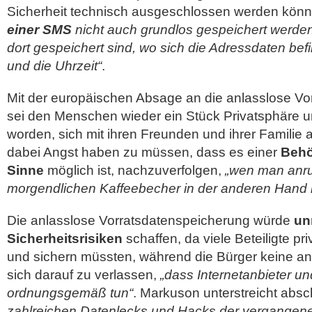
Sicherheit technisch ausgeschlossen werden kön
einer SMS
nicht auch grundlos gespeichert werde
dort gespeichert sind, wo sich die Adressdaten bef
und die Uhrzeit“
.
Mit der europäischen Absage an die anlasslose V
sei den Menschen wieder ein Stück Privatsphäre u
worden, sich mit ihren Freunden und ihrer Familie
dabei Angst haben zu müssen, dass es einer
Behö
Sinne
möglich ist, nachzuverfolgen,
„wen man anru
morgendlichen Kaffeebecher in der anderen Hand h
Die anlasslose Vorratsdatenspeicherung würde
un
Sicherheitsrisiken
schaffen, da viele Beteiligte pr
und sichern müssten, während die Bürger keine an
sich darauf zu verlassen,
„dass Internetanbieter u
ordnungsgemäß tun“
. Markuson unterstreicht abs
zahlreichen Datenlecks und Hacks der vergangene