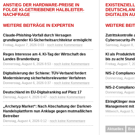
ANSTIEG DER HARDWARE-PREISE IN
EXISTENZIELL
FOLGE KI-GETRIEBENER HALBLEITER-
DEUTSCHLAN
NACHFRAGE
DIGITALEN A
WEITERE BEITRÄGE IN EXPERTEN
WEITERE BEI
Claude-Phishing-Vorfall durch Versagen
Zutrittskontrolle
grundlegender KI-Sicherheitsarchitektur ermöglicht
Cybersecurity-Pri
Freitag, August 7, 2026 0:03 -
noch keine Kommentare
Samstag, August 8,
Reges Interesse am 4. KI-Tag der Wirtschaft des
KI als Produktivi
Landes Brandenburg
bis zu acht Stun
Donnerstag, August 6, 2026 8:53 -
noch keine Kommentare
Freitag, August 7, 
Digitalisierung der Schiene: TÜV-Verband fordert
NIS-2 Compliance
Modernisierung sicherheitsrelevanter Verfahren
Donnerstag, August 
Donnerstag, August 6, 2026 0:37 -
noch keine Kommentare
NIS-2-Compliance
Deutschland im EU-Digitalranking auf Platz 17
Donnerstag, August 
Dienstag, August 4, 2026 0:47 -
noch keine Kommentare
ElringKlinger mod
„Archetyp Market“: Nach Abschaltung der Darknet-
Management mit 
Handelsplattform nun Anklage gegen mutmaßlichen
Mittwoch, August 5,
Betreiber
Dienstag, August 4, 2026 0:12 -
noch keine Kommentare
Aktuelles
Bra