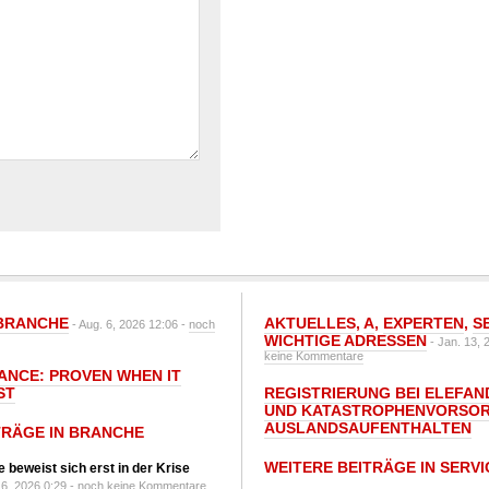
BRANCHE
AKTUELLES
,
A
,
EXPERTEN
,
S
- Aug. 6, 2026 12:06 -
noch
WICHTIGE ADRESSEN
- Jan. 13, 
keine Kommentare
IANCE: PROVEN WHEN IT
ST
REGISTRIERUNG BEI ELEFAND
UND KATASTROPHENVORSOR
AUSLANDSAUFENTHALTEN
TRÄGE IN BRANCHE
WEITERE BEITRÄGE IN SERVI
 beweist sich erst in der Krise
6, 2026 0:29 -
noch keine Kommentare