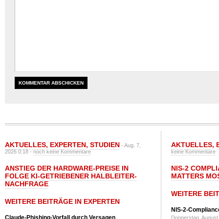
AKTUELLES
,
EXPERTEN
,
STUDIEN
AKTUELLES
,
- Aug. 7,
2026 0:18 -
noch keine Kommentare
keine Kommentare
ANSTIEG DER HARDWARE-PREISE IN
NIS-2 COMPL
FOLGE KI-GETRIEBENER HALBLEITER-
MATTERS MO
NACHFRAGE
WEITERE BEI
WEITERE BEITRÄGE IN EXPERTEN
NIS-2-Compliance
Claude-Phishing-Vorfall durch Versagen
Donnerstag, August 