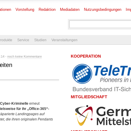
tionen
Vorstellung
Redaktion
Mediadaten
Nutzungsbedingungen
Im
rodukte
Service
Studien
Veranstaltungen
KOOPERATION
:14 -
noch keine Kommentare
eiten
MITGLIEDSCHAFT
Cyber-Kriminelle
erneut
ielsweise für ihr „Office-365“-
äparierte Landingpages auf
t, die ihren originalen Pendants