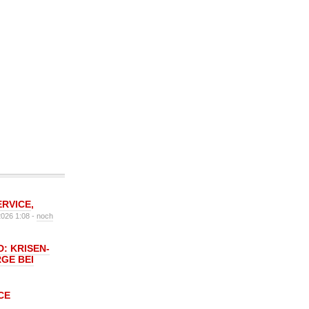
ERVICE
,
2026 1:08 -
noch
: KRISEN-
GE BEI
CE