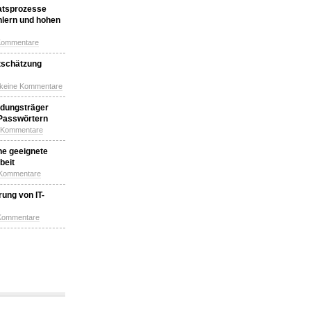
katsprozesse
hlern und hohen
Kommentare
tschätzung
 keine Kommentare
idungsträger
 Passwörtern
e Kommentare
ne geeignete
beit
 Kommentare
ung von IT-
 Kommentare