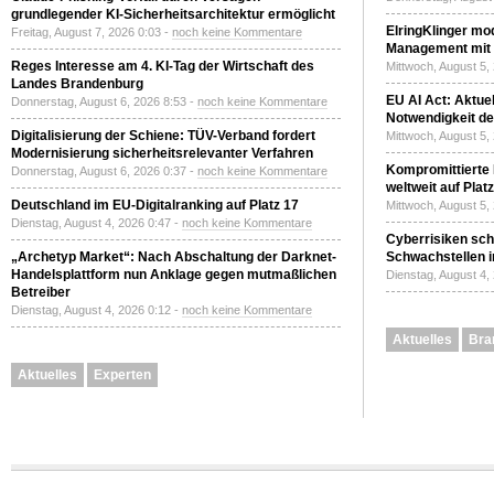
grundlegender KI-Sicherheitsarchitektur ermöglicht
ElringKlinger mod
Freitag, August 7, 2026 0:03 -
noch keine Kommentare
Management mit 
Reges Interesse am 4. KI-Tag der Wirtschaft des
Mittwoch, August 5,
Landes Brandenburg
EU AI Act: Aktuel
Donnerstag, August 6, 2026 8:53 -
noch keine Kommentare
Notwendigkeit de
Digitalisierung der Schiene: TÜV-Verband fordert
Mittwoch, August 5,
Modernisierung sicherheitsrelevanter Verfahren
Kompromittierte
Donnerstag, August 6, 2026 0:37 -
noch keine Kommentare
weltweit auf Plat
Deutschland im EU-Digitalranking auf Platz 17
Mittwoch, August 5,
Dienstag, August 4, 2026 0:47 -
noch keine Kommentare
Cyberrisiken sch
„Archetyp Market“: Nach Abschaltung der Darknet-
Schwachstellen i
Handelsplattform nun Anklage gegen mutmaßlichen
Dienstag, August 4,
Betreiber
Dienstag, August 4, 2026 0:12 -
noch keine Kommentare
Aktuelles
Bra
Aktuelles
Experten