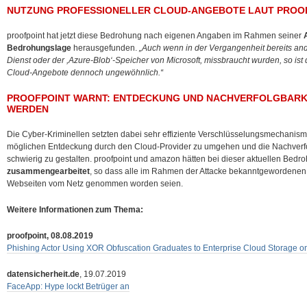
NUTZUNG PROFESSIONELLER CLOUD-ANGEBOTE LAUT PROO
proofpoint hat jetzt diese Bedrohung nach eigenen Angaben im Rahmen seiner
Bedrohungslage
herausgefunden.
„Auch wenn in der Vergangenheit bereits ande
Dienst oder der ,Azure-Blob‘-Speicher von Microsoft, missbraucht wurden, so ist
Cloud-Angebote dennoch ungewöhnlich.“
PROOFPOINT WARNT: ENTDECKUNG UND NACHVERFOLGBARKE
WERDEN
Die Cyber-Kriminellen setzten dabei sehr effiziente Verschlüsselungsmechanism
möglichen Entdeckung durch den Cloud-Provider zu umgehen und die Nachverfolgb
schwierig zu gestalten. proofpoint und amazon hätten bei dieser aktuellen Bed
zusammengearbeitet
, so dass alle im Rahmen der Attacke bekanntgewordenen
Webseiten vom Netz genommen worden seien.
Weitere Informationen zum Thema:
proofpoint, 08.08.2019
Phishing Actor Using XOR Obfuscation Graduates to Enterprise Cloud Storage 
datensicherheit.de
, 19.07.2019
FaceApp: Hype lockt Betrüger an