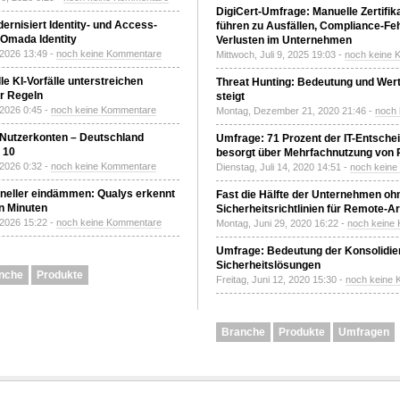
DigiCert-Umfrage: Manuelle Zertifi
ernisiert Identity- und Access-
führen zu Ausfällen, Compliance-Fe
Omada Identity
Verlusten im Unternehmen
 2026 13:49 -
noch keine Kommentare
Mittwoch, Juli 9, 2025 19:03 -
noch keine 
le KI-Vorfälle unterstreichen
Threat Hunting: Bedeutung und Wer
r Regeln
steigt
 2026 0:45 -
noch keine Kommentare
Montag, Dezember 21, 2020 21:46 -
noch
 Nutzerkonten – Deutschland
Umfrage: 71 Prozent der IT-Entsche
z 10
besorgt über Mehrfachnutzung von
 2026 0:32 -
noch keine Kommentare
Dienstag, Juli 14, 2020 14:51 -
noch kein
neller eindämmen: Qualys erkennt
Fast die Hälfte der Unternehmen oh
n Minuten
Sicherheitsrichtlinien für Remote-Ar
 2026 15:22 -
noch keine Kommentare
Montag, Juni 29, 2020 16:22 -
noch keine
Umfrage: Bedeutung der Konsolidier
Sicherheitslösungen
nche
Produkte
Freitag, Juni 12, 2020 15:30 -
noch keine
Branche
Produkte
Umfragen