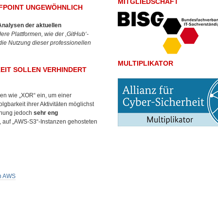
MITGLIEDSCHAFT
FPOINT UNGEWÖHNLICH
Analysen der aktuellen
re Plattformen, wie der ,GitHub‘-
 die Nutzung dieser professionellen
MULTIPLIKATOR
IT SOLLEN VERHINDERT
en wie „XOR“ ein, um einer
arkeit ihrer Aktivitäten möglichst
rohung jedoch
sehr eng
, auf „AWS-S3“-Instanzen gehosteten
on AWS