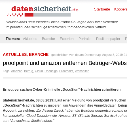
Startseite
Koopera
Deutschlands umfassendes Online-Portal für Fragen der Datensicherheit
im privaten, beruflichen, geschäftlichen und behördlichen Umfeld
Themen:
Aktuelles
Branche
Experten
Portraits
Positionspapier
P
AKTUELLES
,
BRANCHE
- geschrieben von
dp
am Donnerstag, August 8, 2019 21
proofpoint und amazon entfernen Betrüger-Webs
Tags:
Amazon
,
Betrug
,
Cloud
,
Docusign
,
Proofpoint
,
Webseiten
Erneut versuchen Cyber-Kriminelle „DocuSign“-Nachrichten zu imitieren
[datensicherheit.de, 08.08.2019]
Laut einer Meldung von
proofpoint
versuchen
„DocuSign“-Nachrichten
zu imitieren, um Anwendern ihre Anmeldedaten,
beisp
Account
, zu stehlen:
„Zu diesem Zweck haben die Betrüger dementsprechend pr
kommerziellen Cloud-Diensten wie ,Amazon S3‘ (Simple Storage Service) gehoste
zum Verwechseln ähnlichsehen.“